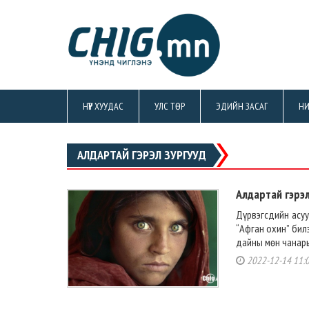
НҮҮР ХУУДАС
УЛС ТӨР
ЭДИЙН ЗАСАГ
НИ
АЛДАРТАЙ ГЭРЭЛ ЗУРГУУД
Алдартай гэрэ
Дүрвэгсдийн асуу
“Афган охин” бил
дайны мөн чанары
2022-12-14 11: