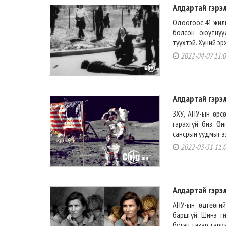
Алдартай гэрэ
Одоогоос 41 жили
болсон оюутнуу
түүхтэй. Хүний эр
2022-04-07 11:
Алдартай гэрэл
ЗХУ, АНУ-ын өрс
гарахгүй биз. Ө
сансрын уудмыг эз
2022-03-31 11:
Алдартай гэрэл
АНУ-ын өдгөөгий
баршгүй. Шинэ т
бүтэц, газар тар