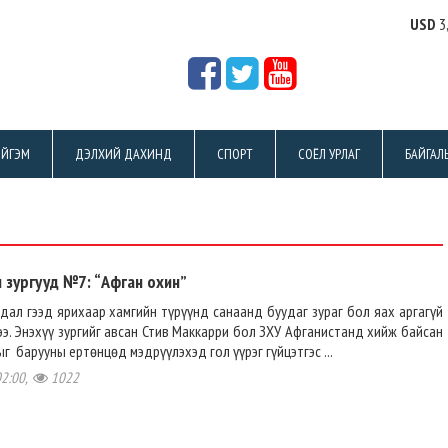
USD
3
ЙГЭМ
ДЭЛХИЙ ДАХИНД
СПОРТ
СОЁЛ УРЛАГ
БАЙГАЛ
л зургууд №7: “Афган охин”
дал гээд ярихаар хамгийн түрүүнд санаанд буудаг зураг бол яах аргагүй
ээ. Энэхүү зургийг авсан Стив Маккарри бол ЗХУ Афганистанд хийж байсан
г барууны ертөнцөд мэдрүүлэхэд гол үүрэг гүйцэтгэс ...
02:00,
1022