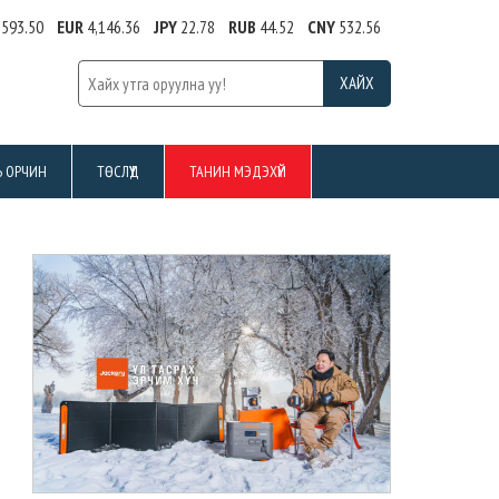
,593.50
EUR
4,146.36
JPY
22.78
RUB
44.52
CNY
532.56
Ь ОРЧИН
ТӨСЛҮҮД
ТАНИН МЭДЭХҮЙ