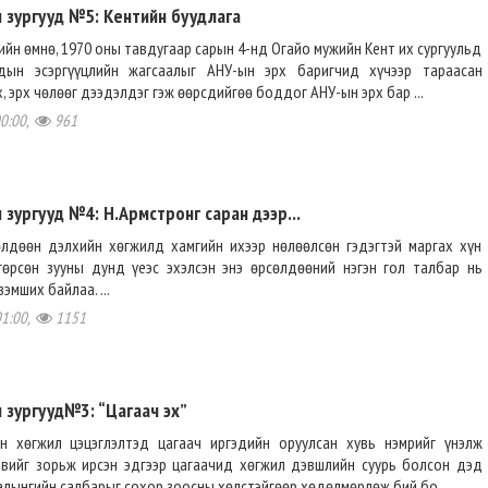
л зургууд №5: Кентийн буудлага
йн өмнө, 1970 оны тавдугаар сарын 4-нд Огайо мужийн Кент их сургуульд
дын эсэргүүцлийн жагсаалыг АНУ-ын эрх баригчид хүчээр тараасан
х, эрх чөлөөг дээдэлдэг гэж өөрсдийгөө боддог АНУ-ын эрх бар ...
00:00,
961
 зургууд №4: Н.Армстронг саран дээр...
өлдөөн дэлхийн хөгжилд хамгийн ихээр нөлөөлсөн гэдэгтэй маргах хүн
нгөрсөн зууны дунд үеэс эхэлсэн энэ өрсөлдөөний нэгэн гол талбар нь
эмших байлаа. ...
01:00,
1151
 зургууд№3: “Цагаач эх”
н хөгжил цэцэглэлтэд цагаач иргэдийн оруулсан хувь нэмрийг үнэлж
ивийг зорьж ирсэн эдгээр цагаачид хөгжил дэвшлийн суурь болсон дэд
иалынгийн салбарыг сохор зоосны хөлстэйгөөр хөдөлмөрлөж бий бо ...