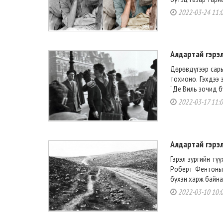
2022-03-24 11:
Алдартай гэрэл
Дөрөвдүгээр сар
тохионо. Гэхдээ 
“Де Виль зочид б
2022-03-17 11:
Алдартай гэрэл
Гэрэл зургийн тү
Роберт Фентоны 
бүхэн харж байна. 
2022-03-10 10: