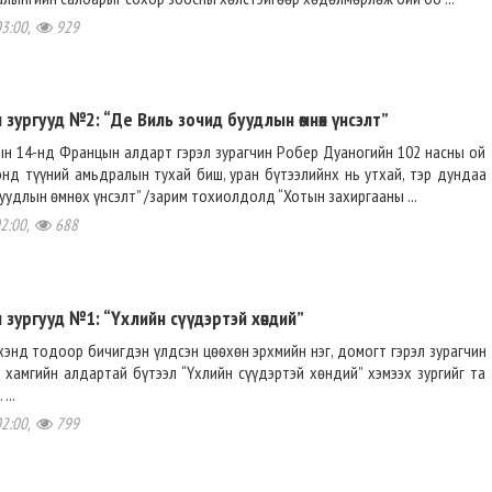
03:00,
929
 зургууд №2: “Де Виль зочид буудлын өмнөх үнсэлт”
ын 14-нд Францын алдарт гэрэл зурагчин Робер Дуаногийн 102 насны ой
энд түүний амьдралын тухай биш, уран бүтээлийнх нь утхай, тэр дундаа
уудлын өмнөх үнсэлт” /зарим тохиолдолд “Хотын захиргааны ...
02:00,
688
 зургууд №1: “Үхлийн сүүдэртэй хөндий”
үхэнд тодоор бичигдэн үлдсэн цөөхөн эрхмийн нэг, домогт гэрэл зурагчин
хамгийн алдартай бүтээл “Үхлийн сүүдэртэй хөндий” хэмээх зургийг та
...
02:00,
799