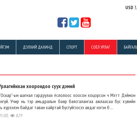
USD
3
ЙГЭМ
ДЭЛХИЙ ДАХИНД
СПОРТ
СОЁЛ УРЛАГ
БАЙГАЛ
Урлагийнхан хоорондоо суух дэмий
 “Оскар”-ын шагнал гардуулах ёслолоос хоосон хоцорсон ч Мэтт Дэймон
ангүй. Учир нь тэр амьдралын баяр баясгалангаа ажлаасаа бус хувийн
ь хүрээлэн байдаг таван хайртай бүсгүйгээсээ авдаг нэгэн б ...
05:00,
829