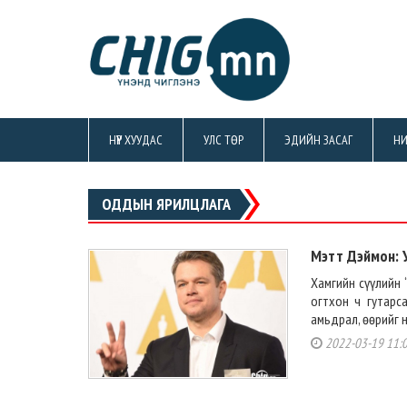
НҮҮР ХУУДАС
УЛС ТӨР
ЭДИЙН ЗАСАГ
НИ
ОДДЫН ЯРИЛЦЛАГА
Мэтт Дэймон: 
Хамгийн сүүлийн
огтхон ч гутарс
амьдрал, өөрийг н
2022-03-19 11: