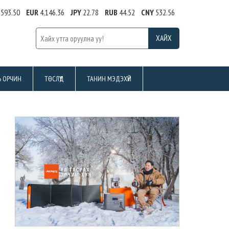
,593.50
EUR
4,146.36
JPY
22.78
RUB
44.52
CNY
532.56
Ь ОРЧИН
ТӨСЛҮҮД
ТАНИН МЭДЭХҮЙ