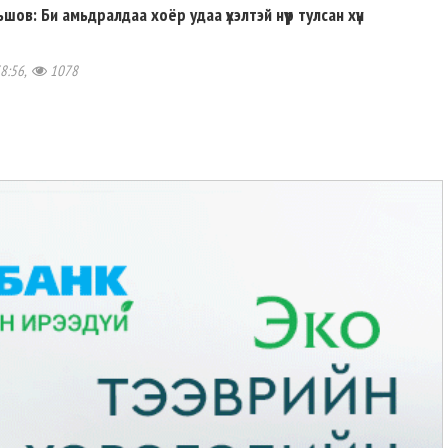
ов: Би амьдралдаа хоёр удаа үхэлтэй нүүр тулсан хүн
38:56,
1078