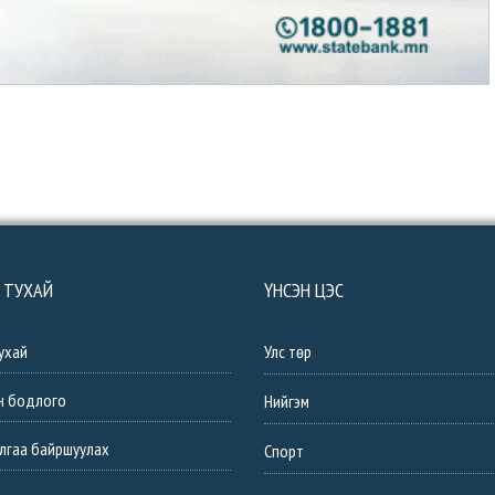
 ТУХАЙ
ҮНСЭН ЦЭС
ухай
Улс төр
н бодлого
Нийгэм
лгаа байршуулах
Спорт