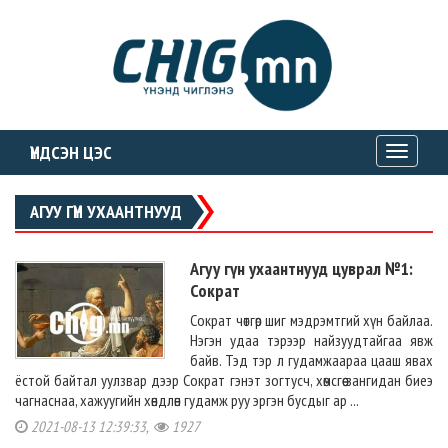
ҮНДСЭН ЦЭС
Toggle
navigati
АГУУ ГҮН УХААНТНУУД
Агуу гүн ухаантнууд цуврал №1:
Сократ
Сократ чөтгөр шиг мэдрэмтгий хүн байлаа.
Нэгэн удаа тэрээр найзуудтайгаа явж
байв. Тэд тэр л гудамжаараа цааш явах
ёстой байтал уулзвар дээр Сократ гэнэт зогтусч, хөмсгөө зангидан биеэ
чагнаснаа, хажуугийн хөндлөн гудамж руу эргэн бусдыг ар ...
2021-08-13 12:39:33,
1927