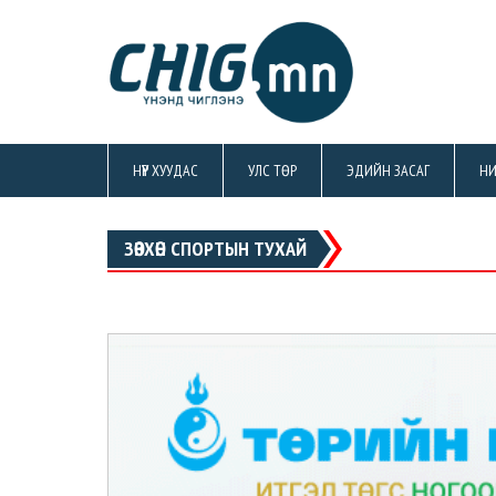
НҮҮР ХУУДАС
УЛС ТӨР
ЭДИЙН ЗАСАГ
НИ
ЗӨВХӨН СПОРТЫН ТУХАЙ