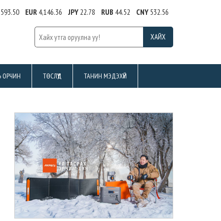
,593.50
EUR
4,146.36
JPY
22.78
RUB
44.52
CNY
532.56
Ь ОРЧИН
ТӨСЛҮҮД
ТАНИН МЭДЭХҮЙ