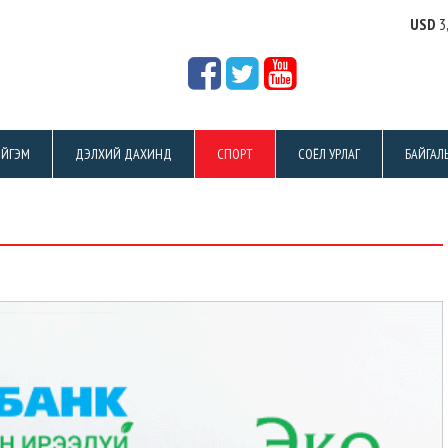
USD
3
ЙГЭМ
ДЭЛХИЙ ДАХИНД
СПОРТ
СОЁЛ УРЛАГ
БАЙГАЛ