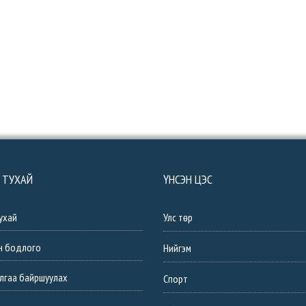
 ТУХАЙ
ҮНСЭН ЦЭС
ухай
Улс төр
н бодлого
Нийгэм
лгаа байршуулах
Спорт