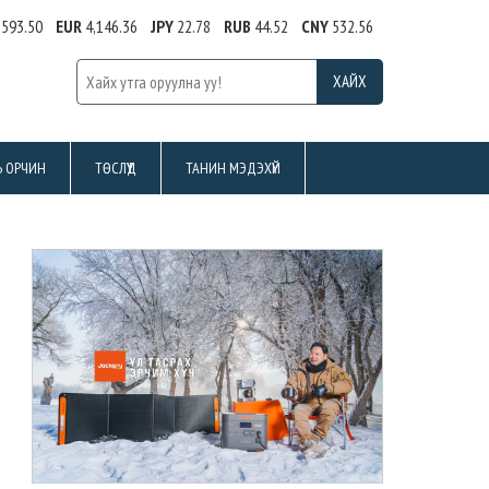
,593.50
EUR
4,146.36
JPY
22.78
RUB
44.52
CNY
532.56
Ь ОРЧИН
ТӨСЛҮҮД
ТАНИН МЭДЭХҮЙ