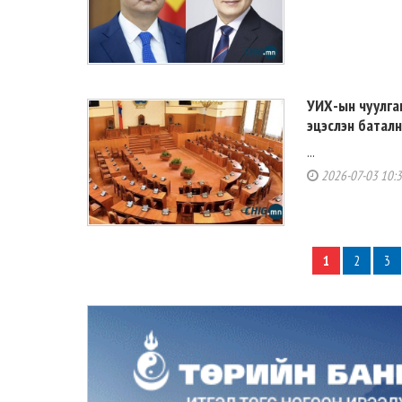
УИХ-ын чуулга
эцэслэн батал
...
2026-07-03 10:
1
2
3