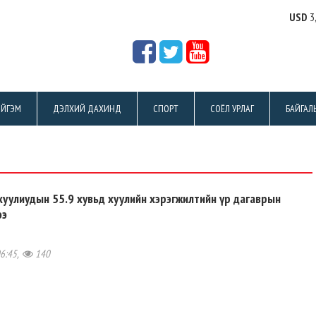
USD
3
ЙГЭМ
ДЭЛХИЙ ДАХИНД
СПОРТ
СОЁЛ УРЛАГ
БАЙГАЛ
хуулиудын 55.9 хувьд хуулийн хэрэгжилтийн үр дагаврын
ээ
06:45,
140