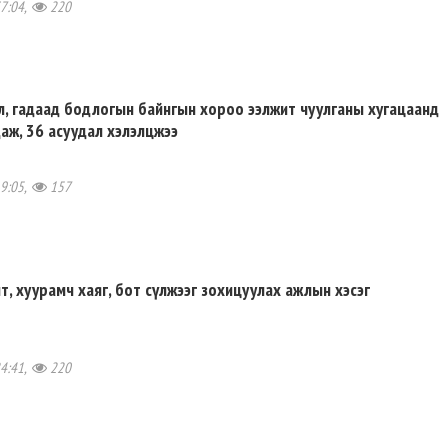
37:04,
220
л, гадаад бодлогын байнгын хороо ээлжит чуулганы хугацаанд
аж, 36 асуудал хэлэлцжээ
19:05,
157
, хуурамч хаяг, бот сүлжээг зохицуулах ажлын хэсэг
24:41,
220