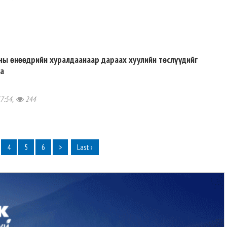
ны өнөөдрийн хуралдаанаар дараах хуулийн төслүүдийг
на
37:54,
244
4
5
6
>
Last ›