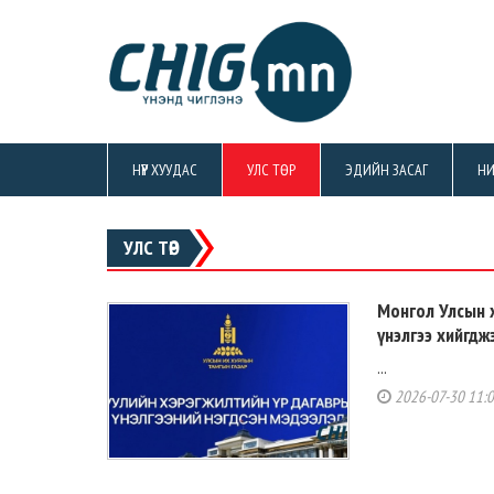
НҮҮР ХУУДАС
УЛС ТӨР
ЭДИЙН ЗАСАГ
НИ
УЛС ТӨР
Монгол Улсын 
үнэлгээ хийгдж
...
2026-07-30 11: