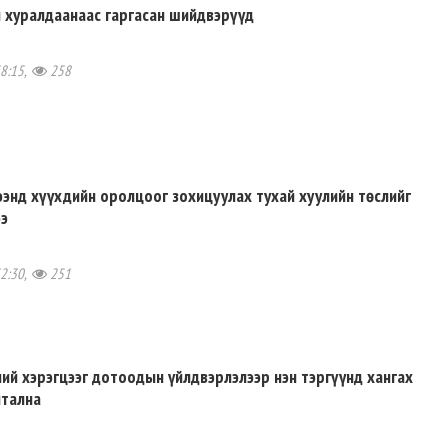
н хуралдаанаас гаргасан шийдвэрүүд
58:15,
258
ээнд хүүхдийн оролцоог зохицуулах тухай хуулийн төслийг
ээ
52:30,
251
ий хэрэгцээг дотоодын үйлдвэрлэлээр нэн тэргүүнд хангах
мтална