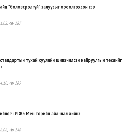
айд "боловсролгүй" залуусыг ороолгохсон гэв
21:02,
187
стандартын тухай хуулийн шинэчилсэн найруулгын төслийг
ээ
14:10,
285
ийлөгч И Жэ Мён төрийн айлчлал хийнэ
06:06,
246