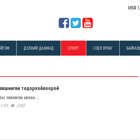
USD
3
ЙГЭМ
ДЭЛХИЙ ДАХИНД
СПОРТ
СОЁЛ УРЛАГ
БАЙГАЛ
төвшингөө тодорхойлоорой
эс зөвлөгөө авлаа. ...
55:09,
1080