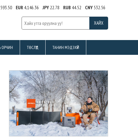
,593.50
EUR
4,146.36
JPY
22.78
RUB
44.52
CNY
532.56
Ь ОРЧИН
ТӨСЛҮҮД
ТАНИН МЭДЭХҮЙ