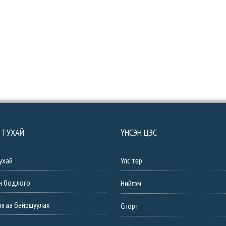
 ТУХАЙ
ҮНСЭН ЦЭС
ухай
Улс төр
н бодлого
Нийгэм
лгаа байршуулах
Спорт