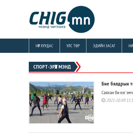
НҮҮР ХУУДАС
УЛС ТӨР
ЭДИЙН ЗАСАГ
НИ
СПОРТ-ЭРҮҮЛ МЭНД
Бие бялдрын 
Саяхан би нэг эмчэ
2021-10-09 11: