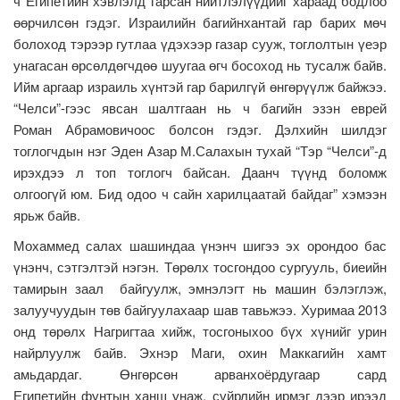
ч Египетийн хэвлэлд гарсан нийтлэлүүдийг хараад бодлоо
өөрчилсөн гэдэг. Израилийн багийнхантай гар барих мөч
болоход тэрээр гутлаа үдэхээр газар сууж, тоглолтын үеэр
унагасан өрсөлдөгчдөө шуугаа өгч босоход нь тусалж байв.
Ийм аргаар израиль хүнтэй гар барилгүй өнгөрүүлж байжээ.
“Челси”-гээс явсан шалтгаан нь ч багийн эзэн еврей
Роман Абрамовичоос болсон гэдэг. Дэлхийн шилдэг
тоглогчдын нэг Эден Азар М.Салахын тухай “Тэр “Челси”-д
ирэхдээ л топ тоглогч байсан. Даанч түүнд боломж
олгоогүй юм. Бид одоо ч сайн харилцаатай байдаг” хэмээн
ярьж байв.
Мохаммед салах шашиндаа үнэнч шигээ эх орондоо бас
үнэнч, сэтгэлтэй нэгэн. Төрөлх тосгондоо сургууль, биеийн
тамирын заал байгуулж, эмнэлэгт нь машин бэлэглэж,
залуучуудын төв байгуулахаар шав тавьжээ. Хуримаа 2013
онд төрөлх Нагригтаа хийж, тосгоныхоо бүх хүнийг урин
найрлуулж байв. Эхнэр Маги, охин Маккагийн хамт
амьдардаг. Өнгөрсөн арванхоёрдугаар сард
Египетийн фунтын ханш унаж, сүйрлийн ирмэг дээр ирээд