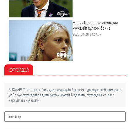
Мария Шарапова анхныхаа
хүүхдийг хүлээж байна
2022-04-20 14:34:27
СЭТГЭГДЭЛ
АНХААР! Та сэтгэгдэл бичихдээ хууль зүйн болон ёс суртахууныг баримтална
уу. Ёс бус сэтгэгдлийг админ устгах эрхтэй. Мэдээний сэтгэгдэлд chig.mn
хариуцлага хүлээхгүй.