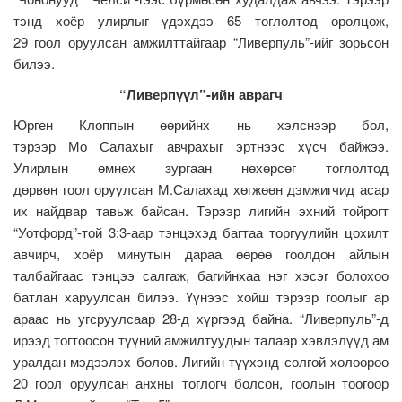
тэнд хоёр улирлыг үдэхдээ 65 тоглолтод оролцож,
29 гоол оруулсан амжилттайгаар “Ливерпуль”-ийг зорьсон
билээ.
“Ливерпүүл”-ийн аврагч
Юрген Клоппын өөрийнх нь хэлснээр бол,
тэрээр Мо Салахыг авчрахыг эртнээс хүсч байжээ.
Улирлын өмнөх зургаан нөхөрсөг тоглолтод
дөрвөн гоол оруулсан М.Салахад хөгжөөн дэмжигчид асар
их найдвар тавьж байсан. Тэрээр лигийн эхний тойрогт
“Уотфорд”-той 3:3-аар тэнцэхэд багтаа торгуулийн цохилт
авчирч, хоёр минутын дараа өөрөө гоолдон айлын
талбайгаас тэнцээ салгаж, багийнхаа нэг хэсэг болохоо
батлан харуулсан билээ. Үүнээс хойш тэрээр гоолыг ар
араас нь угсруулсаар 28-д хүргээд байна. “Ливерпуль”-д
ирээд тогтоосон түүний амжилтуудын талаар хэвлэлүүд ам
уралдан мэдээлэх болов. Лигийн түүхэнд солгой хөлөөрөө
20 гоол оруулсан анхны тоглогч болсон, гоолын тоогоор