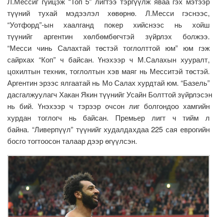
Л.Мессиг гүйцэж “Топ 5” лигтээ тэргүүлж яваа гэх мэтээр
түүний тухай мэдээлэл хөвөрнө. Л.Месси гэснээс,
“Уотфорд”-ын хаалганд покер хийснээс нь хойш
түүнийг аргентин хөлбөмбөгчтэй зүйрлэх болжээ.
“Месси чинь Салахтай төстэй тоглолттой юм” юм гэж
сайрхах “Коп” ч байсан. Үнэхээр ч М.Салахын хууралт,
цохилтын техник, тоглолтын хэв маяг нь Месситэй төстэй.
Аргентин эрээс ялгаатай нь Мо Салах хурдтай юм. “Базель”
дасгалжуулагч Хакан Якин түүнийг Усайн Болттой зүйрлэсэн
нь бий. Үнэхээр ч тэрээр очсон лиг болгондоо хамгийн
хурдан тоглогч нь байсан. Премьер лигт ч тийм л
байна. “Ливерпүүл” түүнийг худалдахдаа 225 сая еврогийн
босго тогтоосон талаар дээр өгүүлсэн.