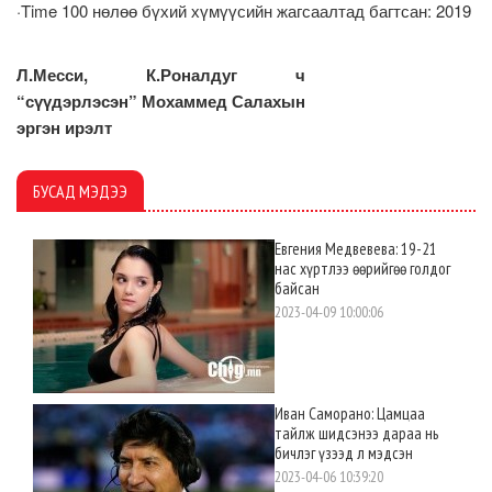
·Time 100 нөлөө бүхий хүмүүсийн жагсаалтад багтсан: 2019
Л.Месси, К.Роналдуг ч
“сүүдэрлэсэн” Мохаммед Салахын
эргэн ирэлт
БУСАД МЭДЭЭ
Евгения Медвевева: 19-21
нас хүртлээ өөрийгөө голдог
байсан
2023-04-09 10:00:06
Иван Саморано: Цамцаа
тайлж шидсэнээ дараа нь
бичлэг үзээд л мэдсэн
2023-04-06 10:39:20