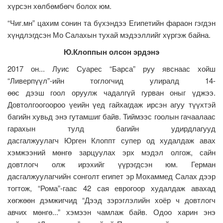
хүрсэн хөлбөмбөгч болох юм.
“Чиг.мн” цахим сонин та бүхэндээ Египетийн фараон гэгдэн
хүндлэгдсэн Мо Салахын тухай мэдээллийг хүргэж байна.
Ю.Клоппын олсон эрдэнэ
2017 он... Луис Суарес “Барса” руу явснаас хойш
“Ливерпүүл”-ийн тоглогчид улиралд 14-
өөс дээш гоол оруулж чадалгүй гурван оныг үджээ.
Довтолгоогоороо үеийн үед гайхагдаж ирсэн агуу түүхтэй
багийн хувьд энэ гутамшиг байв. Тиймээс гоолын гачаалаас
гарахын тулд багийн удирдлагууд
дасгалжуулагч Юрген Клоппт супер од худалдаж авах
хэмжээний мөнгө зарцуулах эрх мэдэл олгож, сайн
довтлогч олж ирэхийг үүрэгдсэн юм. Герман
дасгалжуулагчийн сонголт египет эр Мохаммед Салах дээр
тогтож, “Рома”-гаас 42 сая еврогоор худалдаж авахад
хөгжөөн дэмжигчид “Дээд зэрэглэлийн хоёр ч довтлогч
авчих мөнгө...” хэмээн чамлаж байв. Одоо харин энэ