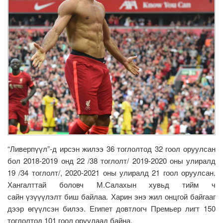
“Ливерпүүл”-д ирсэн жилээ 36 тоглолтод 32 гоол оруулсан
бол 2018-2019 онд 22 /38 тоглолт/ 2019-2020 оны улиралд
19 /34 тоглолт/, 2020-2021 оны улиралд 21 гоол оруулсан.
Хангалттай боловч М.Салахын хувьд тийм ч
сайн үзүүүлэлт биш байлаа. Харин энэ жил онцгой байгааг
дээр өгүүлсэн билээ. Египет довтлогч Премьер лигт 150
тоглолтод 101 гоол оруулаад байна.