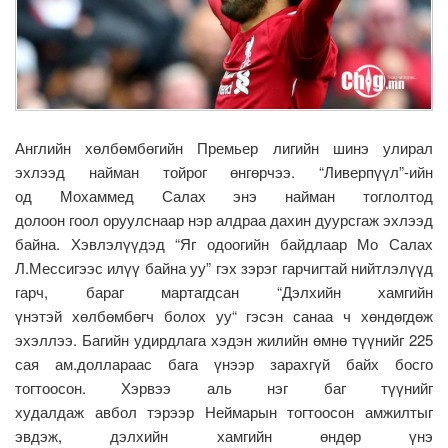
Английн хөлбөмбөгийн Премьер лигийн шинэ улирал
эхлээд найман тойрог өнгөрчээ. “Ливерпүүл”-ийн
од Мохаммед Салах энэ найман тоглолтод
долоон гоол оруулснаар нэр алдраа дахин дуурсгаж эхлээд
байна. Хэвлэлүүдэд “Яг одоогийн байдлаар Мо Салах
Л.Мессигээс илүү байна уу” гэх зэрэг гарчигтай нийтлэлүүд
гарч, бараг мартагдсан “Дэлхийн хамгийн
үнэтэй хөлбөмбөгч болох уу“ гэсэн санаа ч хөндөгдөж
эхэллээ. Багийн удирдлага хэдэн жилийн өмнө түүнийг 225
сая ам.доллараас бага үнээр зарахгүй байх босго
тогтоосон. Хэрвээ аль нэг баг түүнийг
худалдаж авбол тэрээр Неймарын тогтоосон амжилтыг
эвдэж, дэлхийн хамгийн өндөр үнэ