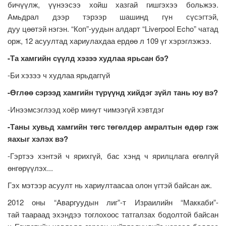
бичүүлж, үүнээсээ хойш хазгай гишгэхээ больжээ.
Амьдрал дээр тэрээр шашинд гүн сүсэгтэй,
дуу цөөтэй нэгэн. “Коп”-уудын алдарт “Liverpool Echo” чатад
орж, 12 асуултад хариулахдаа ердөө л 109 үг хэрэглэжээ.
-Та хамгийн сүүлд хэзээ худлаа ярьсан бэ?
-Би хэзээ ч худлаа ярьдаггүй
-Өглөө сэрээд хамгийн түрүүнд хийдэг зүйл тань юу вэ?
-Инээмсэглээд хоёр минут чимээгүй хэвтдэг
-Таны хувьд хамгийн төгс төгөлдөр амралтын өдөр гэж
яахыг хэлэх вэ?
-Гэртээ хэнтэй ч ярихгүй, бас хэнд ч ярилцлага өгөлгүй
өнгөрүүлэх...
Гэх мэтээр асуулт нь хариултаасаа олон үгтэй байсан аж.
2012 оны “Аваргуудын лиг”-т Израилийн “Маккаби”-
тай таараад эхэндээ тоглохоос татгалзах бодолтой байсан