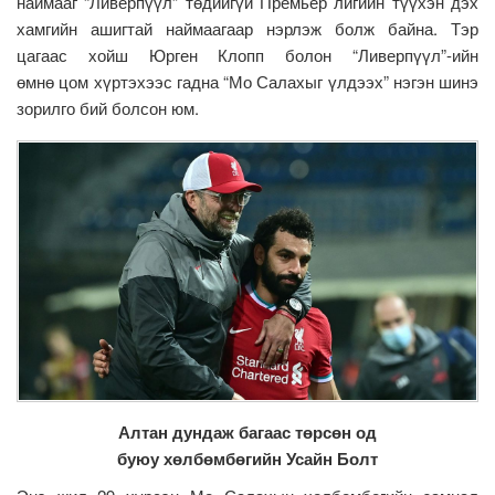
наймааг “Ливерпүүл” төдийгүй Премьер лигийн түүхэн дэх
хамгийн ашигтай наймаагаар нэрлэж болж байна. Тэр
цагаас хойш Юрген Клопп болон “Ливерпүүл”-ийн
өмнө цом хүртэхээс гадна “Мо Салахыг үлдээх” нэгэн шинэ
зорилго бий болсон юм.
Алтан дундаж багаас төрсөн од
буюу хөлбөмбөгийн Усайн Болт