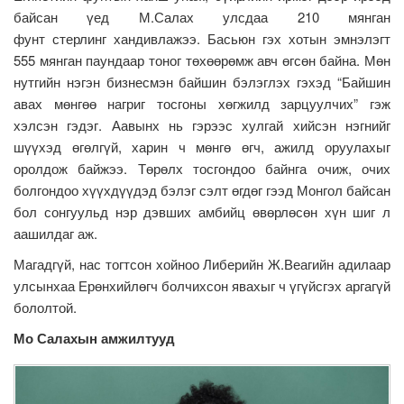
байсан үед М.Салах улсдаа 210 мянган
фунт стерлинг хандивлажээ. Басьюн гэх хотын эмнэлэгт
555 мянган паундаар тоног төхөөрөмж авч өгсөн байна. Мөн
нутгийн нэгэн бизнесмэн байшин бэлэглэх гэхэд “Байшин
авах мөнгөө нагриг тосгоны хөгжилд зарцуулчих” гэж
хэлсэн гэдэг. Аавынх нь гэрээс хулгай хийсэн нэгнийг
шүүхэд өгөлгүй, харин ч мөнгө өгч, ажилд оруулахыг
оролдож байжээ. Төрөлх тосгондоо байнга очиж, очих
болгондоо хүүхдүүдэд бэлэг сэлт өгдөг гээд Монгол байсан
бол сонгуульд нэр дэвших амбийц өвөрлөсөн хүн шиг л
аашилдаг аж.
Магадгүй, нас тогтсон хойноо Либерийн Ж.Веагийн адилаар
улсынхаа Ерөнхийлөгч болчихсон явахыг ч үгүйсгэх аргагүй
бололтой.
Мо Салахын амжилтууд