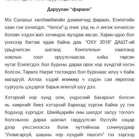
Даруухан “фараон”
Мо Салахыг хөлбөмбөгийн дэмжигчид фараон, Египетийн
хаан гэж хочилдог. “Челси”-д очих үед нь л ингэж хочилсон
боловч хэдэн жил хочиндоо жулдаж явсан. Харин одоо бол
үнэхээр багтаж ядаж байна даа. “ОХУ 2018” ДАШТ-ий
урьдчилсан шатанд Конголезын хаалганд
хожлын гоол оруулснаасаа хойш төрсөн
нутаг Египетдээ бол бурхны дараа орох нэр хүндтэй нэгэн
болсон. Төрөлх Нагриг тосгондоо бол бурхнаас илүү ч байж
магадгүй. Аллах хэдий өгөөмөр ч хэдэн сая еврогоор
сургууль цэцэрлэг барьж өгөхгүй шүү дээ.
Хэтэрхий нэр хүнд олж, үндэсний бахархал болсон
нь хөөрхийг биеэ хэтэрхий барихад хүргэж байна уу гэж
бодоход хүргэдэг. Швейцарийн оны шилдэг залуу тоглогч
болсныхоо дараа шагнал гардуулсан бүсгүйн хацар
дээр үнссэнээсээ болж нутгийнхаа сонинуудаар
“Ухамсаргүй, шашны нэр хүндийг гишгэгч” гэх зэргээр