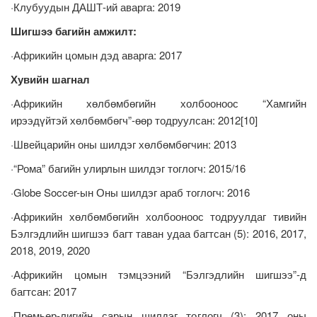
·Клубуудын ДАШТ-ий аварга: 2019
Шигшээ багийн амжилт:
·Африкийн цомын дэд аварга: 2017
Хувийн шагнал
·Африкийн хөлбөмбөгийн холбооноос “Хамгийн
ирээдүйтэй хөлбөмбөгч”-өөр тодруулсан: 2012[10]
·Швейцарийн оны шилдэг хөлбөмбөгчин: 2013
·“Рома” багийн улирлын шилдэг тоглогч: 2015/16
·Globe Soccer-ын Оны шилдэг араб тоглогч: 2016
·Африкийн хөлбөмбөгийн холбооноос тодруулдаг тивийн
Бэлгэдлийн шигшээ багт таван удаа багтсан (5): 2016, 2017,
2018, 2019, 2020
·Африкийн цомын тэмцээний “Бэлгэдлийн шигшээ”-д
багтсан: 2017
·Премьер-лигийн сарын шилдэг тоглогч (3): 2017 оны