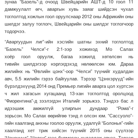
зунаа “Базель”-д очоод Швейцарийн АШТ-д 10 гоол 11
дамжуулалт өгч, аваргын хувь заяаг шийдсэн чухал
тоглолтод хожлын гоол оруулснаар 2012 оны Африкийн оны
шилдэг залуу тоглогч, Швейцарийн оны шилдэг тоглогчоор
тодорчээ.
“Аваргуудын лиг”-ийн хэсгийн шатны эхний тоглолтод
“Базель” Челси”-г 2:1-ээр хожиход Мо Салах
хоёр гоол оруулж, багаа хожилд хөтөлсөн нь
тивийн шилдэгээр нэрлэгдэхэд нөлөөлсөн юм. Дараа
жилийнх нь “Өвлийн цонх”-оор “Челси” түүнийг худалдан
авч, 5.5 жилийн гэрээ байгуулав. Тэрээр “Цэнхэрүүд”-ийн
бүрэлдэхүүнд 2014 онд Премьер лигийн аварга цол хүртсэн
ч жил хагасын хугацаанд 13-хан тоглолтод оролцоод
“Фиорентина”-д зээлэгдэн Италийг зорьжээ. Тэндээ бас л
идээшиж амжилгүй улирлын дундаар “Рома”-г
зорьсон. Мо Салах өөрийгөө тэнд л олсон юм. “Сассуоло”-
гийн хаалганд анхны гоолоо оруулж, удалгүй “Болонья”-гийн
хаалганд хет трик хийсэн түүнийг 2015 оны сүүлээр
“Чононууд” “Челси”-гээс бүрмөсөн худалдаж авчээ. Тэрээр