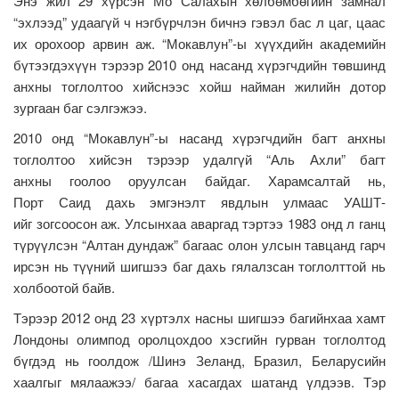
Энэ жил 29 хүрсэн Мо Салахын хөлбөмбөгийн замнал
“эхлээд” удаагүй ч нэгбүрчлэн бичнэ гэвэл бас л цаг, цаас
их орохоор арвин аж. “Мокавлун”-ы хүүхдийн академийн
бүтээгдэхүүн тэрээр 2010 онд насанд хүрэгчдийн төвшинд
анхны тоглолтоо хийснээс хойш найман жилийн дотор
зургаан баг сэлгэжээ.
2010 онд “Мокавлун”-ы насанд хүрэгчдийн багт анхны
тоглолтоо хийсэн тэрээр удалгүй “Аль Ахли” багт
анхны гоолоо оруулсан байдаг. Харамсалтай нь,
Порт Саид дахь эмгэнэлт явдлын улмаас УАШТ-
ийг зогсоосон аж. Улсынхаа аваргад тэртээ 1983 онд л ганц
түрүүлсэн “Алтан дундаж” багаас олон улсын тавцанд гарч
ирсэн нь түүний шигшээ баг дахь гялалзсан тоглолттой нь
холбоотой байв.
Тэрээр 2012 онд 23 хүртэлх насны шигшээ багийнхаа хамт
Лондоны олимпод оролцохдоо хэсгийн гурван тоглолтод
бүгдэд нь гоолдож /Шинэ Зеланд, Бразил, Беларусийн
хаалгыг мялаажээ/ багаа хасагдах шатанд үлдээв. Тэр