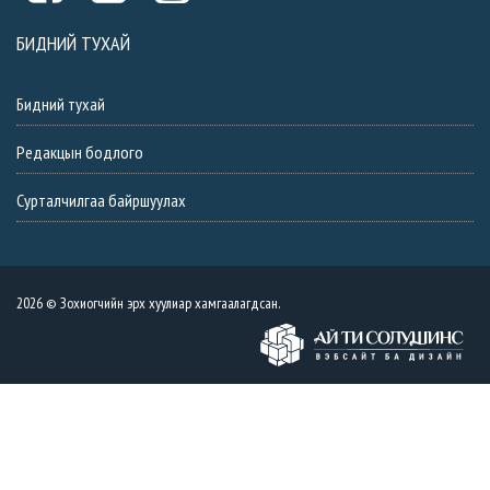
БИДНИЙ ТУХАЙ
Бидний тухай
Редакцын бодлого
Сурталчилгаа байршуулах
2026 © Зохиогчийн эрх хуулиар хамгаалагдсан.