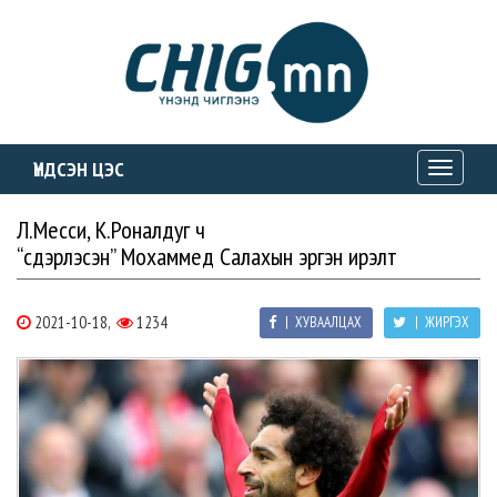
ҮНДСЭН ЦЭС
Toggle
navigati
Л.Месси, К.Роналдуг ч
“сүүдэрлэсэн” Мохаммед Салахын эргэн ирэлт
2021-10-18,
1234
| ХУВААЛЦАХ
| ЖИРГЭХ