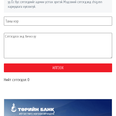
уу. Ёс бус сэтгэгдлийг админ устгах эрхтэй. Мэдээний сэтгэгдэлд chig.mn
хариуцлага хүлээхгүй.
Нийт сэтгэгдэл: 0