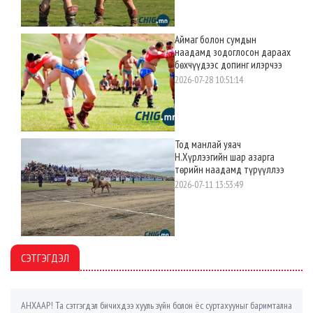
Аймаг болон сумдын
наадамд зодоглосон дараах
бөхчүүдээс допинг илэрчээ
2026-07-28 10:51:14
Тод манлай уяач
Н.Хүрлээгийн шар азарга
төрийн наадамд түрүүллээ
2026-07-11 13:53:49
СЭТГЭГДЭЛ
АНХААР! Та сэтгэгдэл бичихдээ хууль зүйн болон ёс суртахууныг баримтална