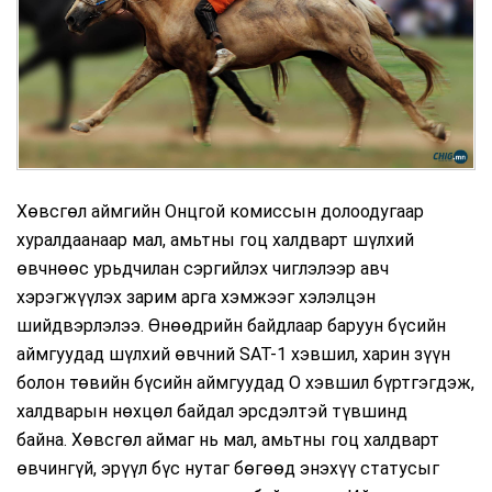
Хөвсгөл аймгийн Онцгой комиссын долоодугаар
хуралдаанаар мал, амьтны гоц халдварт шүлхий
өвчнөөс урьдчилан сэргийлэх чиглэлээр авч
хэрэгжүүлэх зарим арга хэмжээг хэлэлцэн
шийдвэрлэлээ. Өнөөдрийн байдлаар баруун бүсийн
аймгуудад шүлхий өвчний SAT-1 хэвшил, харин зүүн
болон төвийн бүсийн аймгуудад О хэвшил бүртгэгдэж,
халдварын нөхцөл байдал эрсдэлтэй түвшинд
байна.
Хөвсгөл аймаг нь мал, амьтны гоц халдварт
өвчингүй, эрүүл бүс нутаг бөгөөд энэхүү статусыг