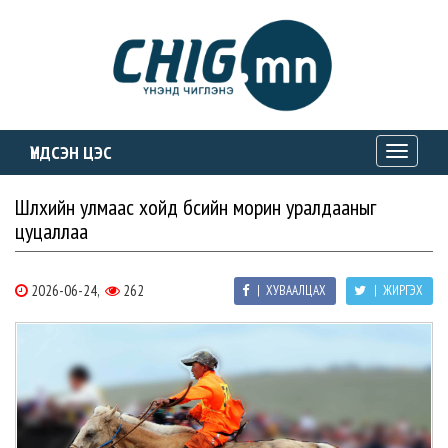
ҮНДСЭН ЦЭС
Toggle
navigati
Шүлхийн улмаас хойд бүсийн морин уралдааныг
цуцаллаа
2026-06-24,
262
| ХУВААЛЦАХ
| ЖИРГЭХ