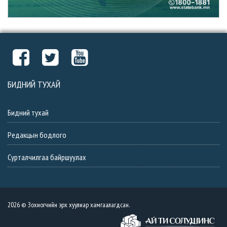
БИДНИЙ ТУХАЙ
Бидний тухай
Редакцын бодлого
Сурталчилгаа байршуулах
2026 © Зохиогчийн эрх хуулиар хамгаалагдсан.