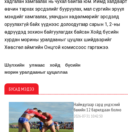
хадгалан хамгаалах нь чухал байгаа юм. Иймд халдварт
өвчин тархах эрсдэлийг бууруулах, мал сүргийн эрүүл
мэндийг хамгаалах, уяачдын хөдөлмөрийг эрсдэлд
оруулахгүй байх үүднээс долоодугаар сарын 1, 2-ны
өдрүүдэд зохион байгуулагдах байсан Хойд бүсийн
хурдан морины уралдааныг цуцлах шийдвэрийг
Хөвсгөл аймгийн Онцгой комиссоос гаргажээ.
Шүлхийн улмаас хойд бүсийн
морин уралдааныг цуцаллаа
БУСАД МЭДЭЭ
Наймдугаар сард үндэсний
бөхийн 12 барилдаан болно
2026-07-31 10:42:50