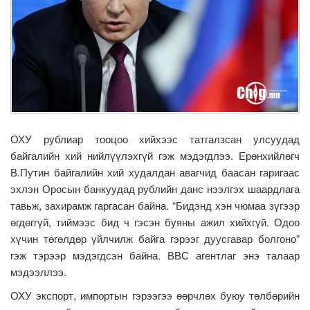
ОХУ рублиар тооцоо хийхээс татгалзсан улсуудад
байгалийн хий нийлүүлэхгүй гэж мэдэгдлээ. Ерөнхийлөгч
В.Путин байгалийн хий худалдан авагчид баасан гаригаас
эхлэн Оросын банкуудад рублийн данс нээлгэх шаардлага
тавьж, захирамж гаргасан байна. “Бидэнд хэн чюмаа зүгээр
өгдөггүй, тиймээс бид ч гэсэн буяны ажил хийхгүй. Одоо
хүчин төгөлдөр үйлчилж байга гэрээг дуусгавар болгоно”
гэж тэрээр мэдэгдсэн байна. ВВС агентлаг энэ талаар
мэдээллээ.
ОХУ экспорт, импортын гэрээгээ өөрчлөх буюу төлбөрийн