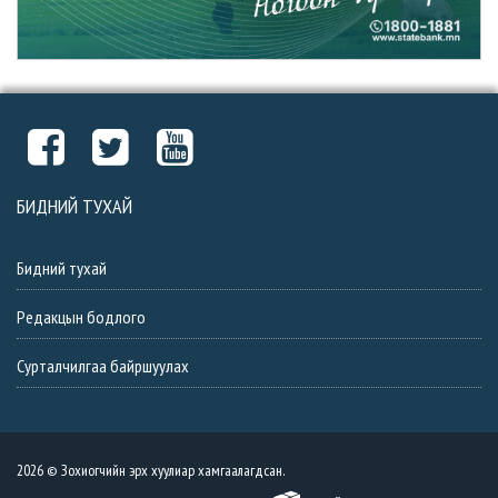
БИДНИЙ ТУХАЙ
Бидний тухай
Редакцын бодлого
Сурталчилгаа байршуулах
2026 © Зохиогчийн эрх хуулиар хамгаалагдсан.