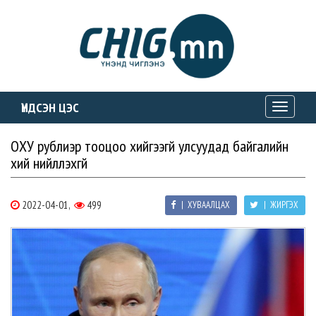
ҮНДСЭН ЦЭС
Toggle
navigati
ОХУ рублиэр тооцоо хийгээгүй улсуудад байгалийн
хий нийлүүлэхгүй
2022-04-01,
499
| ХУВААЛЦАХ
| ЖИРГЭХ