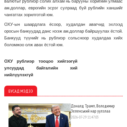
валютыг рублиэр солих алхам нь барууны хоригийн улмаас
ам.доллар, еврогийн эсрэг сулраад буй рублийн ханшийг
чангатгах зорилготой юм.
ОХУ-ын шаардлага ёсоор, худалдан авагчид эхлээд
оросын банкуудад данс нээж ам.доллар байршуулах ёстой.
Банкууд түүнийг нь рублиэр сольсноор худалдаа хийх
боломжоо олж авах ёстой юм.
ОХУ рублиэр тооцоо хийгээгүй
улсуудад байгалийн хий
нийлүүлэхгүй
БУСАД МЭДЭЭ
Доналд Трамп, Володимир
Зеленський нар уулзлаа
2026-07-29 11:47:03