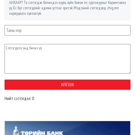
АНХААР! Та сэтгэгдэл бичихдээ хууль зүйн болон ёс суртахууныг баримтална
уу. Ёс бус сэтгэгдлийг админ устгах эрхтэй. Мэдээний сэтгэгдэлд chig.mn
хариуцлага хүлээхгүй.
Нийт сэтгэгдэл: 0