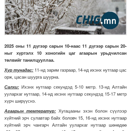
2025 оны 11 дүгээр сарын 10-наас 11 дүгээр сарын 20-
ныг хүртэлх 10 хоногийн цаг агаарын урьдчилсан
төлвийг танилцууллаа.
Хур тунадас:
11-нд зарим газраар, 14-нд ихэнх нутгаар цас
орж, цасан шуурга шуурна.
Салхи:
Ихэнх нутгаар секундэд 5-10 метр. 13-нд Алтайн
уулархаг нутгаар, 14-нд ихэнх нутгаар секундэд 15-17 метр
хүрч ширүүснэ.
Агаарын температур:
Хугацааны эхэн болон сүүлээр
хүйтний эрч сулавтар байх боловч 15, 16-нд ихэнх нутгаар
хүйтний эрч чангарч Алтайн уулархаг нутгаар шөнөдөө