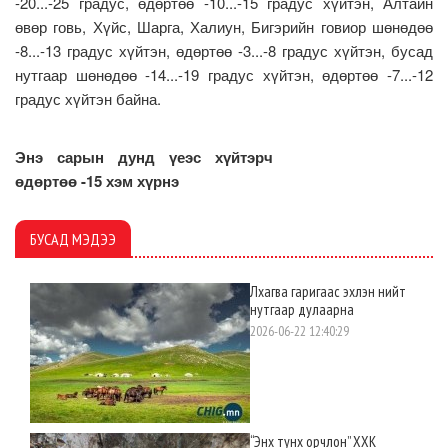
-20...-25 градус, өдөртөө -10...-15 градус хүйтэн, Алтайн
өвөр говь, Хүйс, Шарга, Халиун, Бигэрийн говиор шөнөдөө
-8...-13 градус хүйтэн, өдөртөө -3...-8 градус хүйтэн, бусад
нутгаар шөнөдөө -14...-19 градус хүйтэн, өдөртөө -7...-12
градус хүйтэн байна.
Энэ сарын дунд үеэс хүйтэрч
өдөртөө -15 хэм хүрнэ
БУСАД МЭДЭЭ
Лхагва гаригаас эхлэн нийт
нутгаар дулаарна
2026-06-22 12:40:29
“Энх тунх орчлон” ХХК