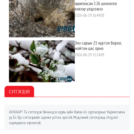
ашигласан 126 цооногоо
хэвээр үлдээжээ
2026-06-19 16:49:03
Энэ сарын 23 хүртэл бороо,
нойтон цас орно
2026-06-19 11:24:03
СЭТГЭГДЭЛ
АНХААР! Та сэтгэгдэл бичихдээ хууль зүйн болон ёс суртахууныг баримтална
уу. Ёс бус сэтгэгдлийг админ устгах эрхтэй. Мэдээний сэтгэгдэлд chig.mn
хариуцлага хүлээхгүй.