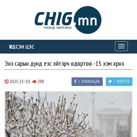
ҮНДСЭН ЦЭС
Toggle
navigati
Энэ сарын дунд үеэс хүйтэрч өдөртөө -15 хэм хүрнэ
2025-11-10,
298
| ХУВААЛЦАХ
| ЖИРГЭХ