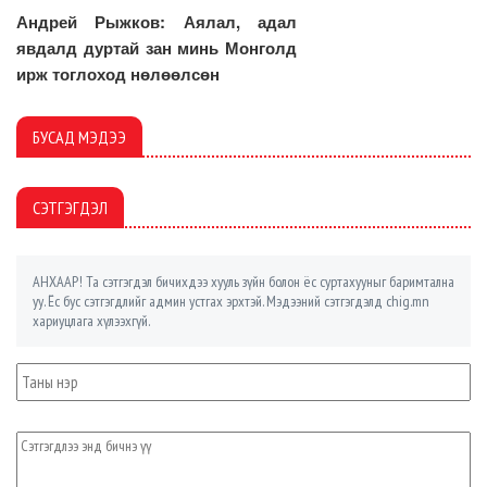
Андрей Рыжков: Аялал, адал
явдалд дуртай зан минь Монголд
ирж тоглоход нөлөөлсөн
БУСАД МЭДЭЭ
СЭТГЭГДЭЛ
АНХААР! Та сэтгэгдэл бичихдээ хууль зүйн болон ёс суртахууныг баримтална
уу. Ёс бус сэтгэгдлийг админ устгах эрхтэй. Мэдээний сэтгэгдэлд chig.mn
хариуцлага хүлээхгүй.