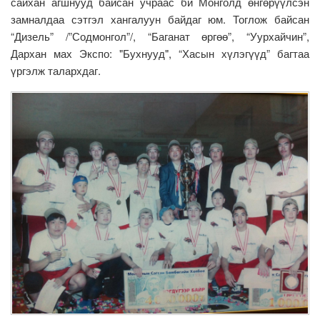
сайхан агшнууд байсан учраас би Монголд өнгөрүүлсэн
замналдаа сэтгэл хангалуун байдаг юм. Тоглож байсан
“Дизель” /”Содмонгол”/, “Баганат өргөө”, “Уурхайчин”,
Дархан мах Экспо: "Бухнууд", “Хасын хүлэгүүд” багтаа
үргэлж талархдаг.