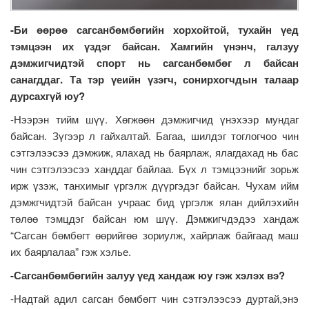
-Би өөрөө сагсанбөмбөгийн хорхойтой, тухайн үед
тэмцээн их үздэг байсан. Хамгийн үнэнч, галзуу
дэмжигчидтэй спорт нь сагсанбөмбөг л байсан
санагддаг. Та тэр үеийн үзэгч, сонирхогчдын талаар
дурсахгүй юу?
-Нээрэн тийм шүү. Хөгжөөн дэмжигчид үнэхээр мундаг
байсан. Зүгээр л гайхалтай. Багаа, шилдэг тоглогчоо чин
сэтгэлээсээ дэмжиж, ялахад нь баярлаж, ялагдахад нь бас
чин сэтгэлээсээ ханддаг байлаа. Бүх л тэмцээнийг зорьж
ирж үзэж, танхимыг үргэлж дүүргэдэг байсан. Чухам ийм
дэмжгчидтэй байсан учраас бид үргэлж ялан дийлэхийн
төлөө тэмцдэг байсан юм шүү. Дэмжигчдэдээ хандаж
“Сагсан бөмбөгт өөрийгөө зориулж, хайрлаж байгаад маш
их баярлалаа” гэж хэлье.
-Сагсанбөмбөгийн залуу үед хандаж юу гэж хэлэх вэ?
-Надтай адил сагсан бөмбөгт чин сэтгэлээсээ дуртай,энэ