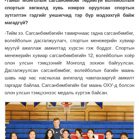
спортын хөгжилд хувь нэмрээ оруулсан спортын
зүтгэлтэн гэдгийг уншигчид тэр бүр мэдээхгүй байж
магадгүй?
-Тийм ээ. Сагсанбөмбөгийн тамирчнаас гадна сагсанбөмбөг,
волейболын дасгалжуулагч, спортын менежерийн хувиар
муугүй ажиллаж амжилтад хүрсэн гэж боддог. Спортын
менежерийн хувиар сагсанбөмбөгийн 12, волейболын хоёр
олон улсын тэмцээнийг Монголд зохион байгуулсан.
Дасгалжуулсан сагсанбөмбөг, волейболын багийн маань
шавь нар нас насныхаа ангилалд чамлахааргүй амжилт
гаргадаг байлаа. Сагсанбөмбөгийн баг маань ОХУ-д болсон
олон улсын тэмцээнээс медаль хүртэж байсан.