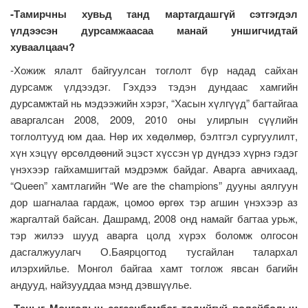
-Тамирчны хувьд танд мартагдашгүй сэтгэгдэл
үлдээсэн дурсамжаасаа манай уншигчидтай
хуваалцаач?
-Хожиж ялалт байгуулсан тоглолт бүр надад сайхан
дурсамж үлдээдэг. Гэхдээ тэдэн дундаас хамгийн
дурсамжтай нь мэдээжийн хэрэг, “Хасын хүлгүүд” багтайгаа
аваргалсан 2008, 2009, 2010 оны улирлын сүүлийн
тоглолтууд юм даа. Нөр их хөдөлмөр, бэлтгэл сургуулилт,
хүн хэцүү өрсөлдөөний эцэст хүссэн үр дүндээ хүрнэ гэдэг
үнэхээр гайхамшигтай мэдрэмж байдаг. Аварга авчихаад,
“Queen” хамтлагийн “We are the champions” дууны аялгуун
дор шагналаа гардаж, цомоо өргөх тэр агшин үнэхээр аз
жаргалтай байсан. Дашрамд, 2008 онд намайг багтаа урьж,
тэр жилээ шууд аварга цолд хүрэх боломж олгосон
дасгалжуулагч О.Баярцогтод тусгайлан талархал
илэрхийлье. Монгол байгаа хамт тоглож явсан багийн
андууд, найзууддаа мэнд дэвшүүлье.
-Таныг Монголын сагсанбөмбөг төдийгүй волейболын