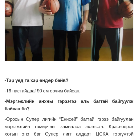
-Тэр үед та хэр өндөр байв?
-16 настайдаа190 см орчим байсан.
-Мэргэжлийн анхны гэрээгээ аль багтай байгуулж
байсан бэ?
-Оросын Супер лигийн “Енисей” багтай гэрээ байгуулан
мэргэжлийн тамирчны замналаа эхэлсэн. Красноярск
хотын энэ баг Супер лигт алдарт ЦСКА тэргүүтэй