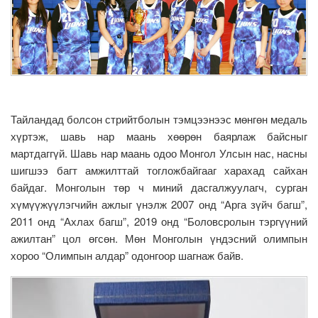
Тайландад болсон стрийтболын тэмцээнээс мөнгөн медаль
хүртэж, шавь нар маань хөөрөн баярлаж байсныг
мартдаггүй. Шавь нар маань одоо Монгол Улсын нас, насны
шигшээ багт амжилттай тогложбайгааг харахад сайхан
байдаг. Монголын төр ч миний дасгалжуулагч, сурган
хүмүүжүүлэгчийн ажлыг үнэлж 2007 онд “Арга зүйч багш”,
2011 онд “Ахлах багш”, 2019 онд “Боловсролын тэргүүний
ажилтан” цол өгсөн. Мөн Монголын үндэсний олимпын
хороо “Олимпын алдар” одонгоор шагнаж байв.