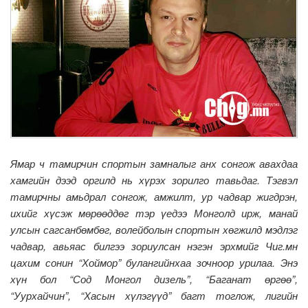
Ямар ч тамирчин спортын замналыг анх сонгож авахдаа
хамгийн дээд оргилд нь хүрэх зорилго тавьдаг. Тэгвэл
тамирчны амьдрал сонгож, амжилт, ур чадвар жигдрэн,
ихийг хүсэж мөрөөддөг тэр үедээ Монголд ирж, манай
улсын сагсанбөмбөг, волейболын спортын хөгжилд мэдлэг
чадвар, авьяас билгээ зориулсан нэгэн эрхмийг Чиг.мн
цахим сонин “Хоймор” булангийнхаа зочноор урилаа. Энэ
хүн бол “Сод Монгол дизель”, “Баганат өргөө”,
“Уурхайчин”, “Хасын хүлэгүүд” багт тоглож, лигийн