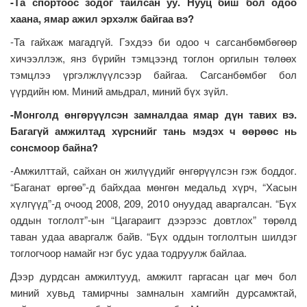
-Та спортоос зодог тайлсан уу. Нууц биш бол одоо
хаана, ямар ажил эрхэлж байгаа вэ?
-Та гайхаж магадгүй. Гэхдээ би одоо ч сагсанбөмбөгөөр
хичээллэж, янз бүрийн тэмцээнд тоглон оргилын төлөөх
тэмцлээ үргэлжлүүлсээр байгаа. Сагсанбөмбөг бол
үүрдийн юм. Миний амьдрал, миний бүх зүйл.
-Монголд өнгөрүүлсэн замналдаа ямар дүн тавих вэ.
Багагүй амжилтад хүрснийг тань мэдэх ч өөрөөс нь
сонсмоор байна?
-Амжилттай, сайхан он жилүүдийг өнгөрүүлсэн гэж боддог.
“Баганат өргөө”-д байхдаа мөнгөн медальд хүрч, “Хасын
хүлгүүд”-д очоод 2008, 209, 2010 онуудад аваргалсан. “Бүх
оддын тоглолт”-ын “Цагараигт дээрээс довтлох” төрөлд
таван удаа аваргалж байв. “Бүх оддын тоглолтын шилдэг
тоглогчоор намайг нэг бус удаа тодруулж байлаа.
Дээр дурдсан амжилтууд, амжилт гаргасан цаг мөч бол
миний хувьд тамирчны замналын хамгийн дурсамжтай,