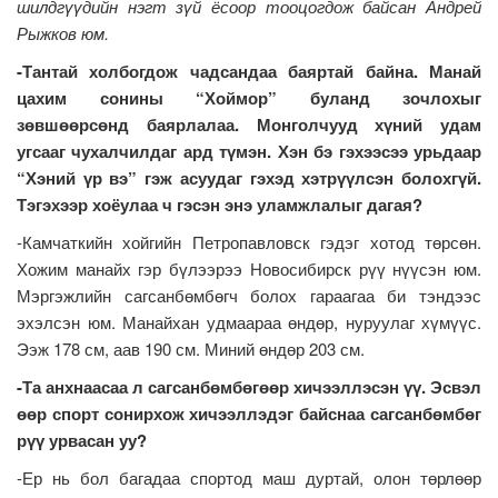
шилдгүүдийн нэгт зүй ёсоор тооцогдож байсан Андрей
Рыжков юм.
-Тантай холбогдож чадсандаа баяртай байна. Манай
цахим сонины “Хоймор” буланд зочлохыг
зөвшөөрсөнд баярлалаа. Монголчууд хүний удам
угсааг чухалчилдаг ард түмэн. Хэн бэ гэхээсээ урьдаар
“Хэний үр вэ” гэж асуудаг гэхэд хэтрүүлсэн болохгүй.
Тэгэхээр хоёулаа ч гэсэн энэ уламжлалыг дагая?
-Камчаткийн хойгийн Петропавловск гэдэг хотод төрсөн.
Хожим манайх гэр бүлээрээ Новосибирск рүү нүүсэн юм.
Мэргэжлийн сагсанбөмбөгч болох гараагаа би тэндээс
эхэлсэн юм. Манайхан удмаараа өндөр, нуруулаг хүмүүс.
Ээж 178 см, аав 190 см. Миний өндөр 203 см.
-Та анхнаасаа л сагсанбөмбөгөөр хичээллэсэн үү. Эсвэл
өөр спорт сонирхож хичээллэдэг байснаа сагсанбөмбөг
рүү урвасан уу?
-Ер нь бол багадаа спортод маш дуртай, олон төрлөөр