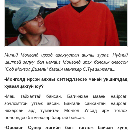
Миний Монголд ирээд авахуулсан анхны зураг. Нүдний
шилтэй залуу бол намайг Монголд ирэх боломж олгосон
"Сод Монгол Дизель" багийн менежер С.Түвшинзаяа...
-Монголд ирсэн анхны сэтгэгдлээсээ манай уншигчдад
хуваалцахгүй юу?
-Маш гайхалтай байсан. Багийнхан маань найрсаг,
зочломтгой угтаж авсан. Байгаль сайхантай, найрсаг,
нөхөрсөн ард түмэнтэй Монгол Улсад ирж тоглох
болсондоо би үнэхээр баяртай байсан.
-Оросын Супер лигийн багт тоглож байсан хүнд