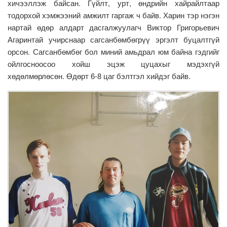
хичээллэж байсан. Гүйлт, урт, өндрийн хайрайлтаар
тодорхой хэмжээний амжилт гаргаж ч байв. Харин тэр нэгэн
нартай өдөр алдарт дасгалжуулагч Виктор Григорьевич
Агаринтай учирснаар сагсанбөмбөгрүү эргэлт буцалтгүй
орсон. Сагсанбөмбөг бол миний амьдрал юм байна гэдгийг
ойлгосноосоо хойш эцэж цуцахыг мэдэхгүй
хөдөлмөрлөсөн. Өдөрт 6-8 цаг бэлтгэл хийдэг байв.