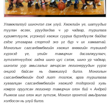
Уламжлалгүй шинэчлэл гэж үгүй. Хөгжлийн үе, шатуудыг
туулан өсгөх, уруудахдаа ч ур чадвар, туршлага
хуримтлуулж, үсрэнгүй хөгжих сууриа бүрэлдүүлж байдаг
гэдэг утгаараа спортод энэ үг бүр ч их хамаатай.
Монголын сагсанбөмбөгийн хөгжил өнөөгийн түвшинд
хүрэхэд үе, үеийн тамирчин дасгалжуулагч,
зүтгэлтнүүдээс гадна шинэ цус сэлэж, шинэ ур чадвар,
шинэлэг уур амьсгалыг авчирсан легионеруудын үүрэг
онцгой байсан нь дамжиггүй билээ. Монголын
сагсанбөмбөгийн дээд лигт тоглож, арга туршлагаа
хуваалцан сагсанбөмбөгийн хөгжилд тодорохой хувь
нэмрээ оруулсан легионер тамирчин олон бий ч Андрей
Рыжков шиг олон жил зүтгэж, Монгол оронтой амьдралаа
холбосон нь үгүй билээ.