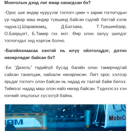
Монголын дээд лиг ямар санагдсан бэ?
-Орос шиг өндөр нуруулаг тоглогч цөөн ч зарим тоглогчдын
ур чадвар маш өндөр түвшинд байсан гэдгийг баттай хэлж
чадна.Ц.Шаравжамц, Д.Батзаяа, Т.Түвшинбаяр,
О.Баярцогт, Б.Тамир гэх мэт. Өөр олон залуу шилдэг
тоглогчдыг энд нэрлэж болно.
-Багийнхнаасаа хэнтэй нь илүү ойлголцдог, дотно
нөхөрлөдөг байсан бэ?
-Би “Дизель” төдийгүй бусад багийн олон тамирчидтай
сайхан танилцаж, найзалж нөхөрлөсөн. Лигт орос хэлээр
ярьдаг тоглогч олон байсан нь надад их таатай байж билээ.
Тиймээс надад маш олон найз нөхөд байсан. Тэднээсээ хэн
нэгнийг онцлохыг хүсэхгүй байна.