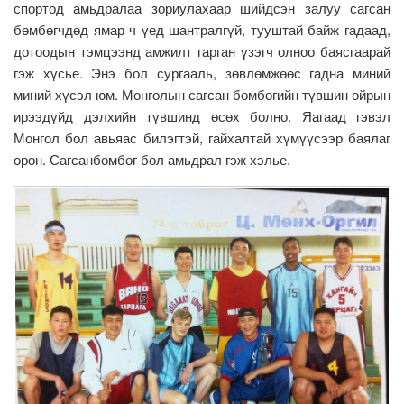
спортод амьдралаа зориулахаар шийдсэн залуу сагсан
бөмбөгчдөд ямар ч үед шантралгүй, тууштай байж гадаад,
дотоодын тэмцээнд амжилт гарган үзэгч олноо баясгаарай
гэж хүсье. Энэ бол сургааль, зөвлөмжөөс гадна миний
миний хүсэл юм. Монголын сагсан бөмбөгийн түвшин ойрын
ирээдүйд дэлхийн түвшинд өсөх болно. Яагаад гэвэл
Монгол бол авьяас билэгтэй, гайхалтай хүмүүсээр баялаг
орон. Сагсанбөмбөг бол амьдрал гэж хэлье.