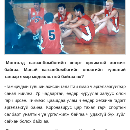
-Монголд сагсанбөмбөгийн спорт эрчимтэй хөгжиж
байгаа. Манай сагсанбөмбөгийн өнөөгийн түвшний
талаар ямар мэдээлэлтэй байгаа вэ?
-Тамирчдын түвшин ахисан гэдэгтэй ямар ч эргэлзээгүйгээр
санал нийлнэ. Ур чадвартай, өндөр нуруулаг залуус олон
гарч ирсэн. Тиймээс цаашдаа улам ч өндөр хөгжинө гэдэгт
эргэлзэхгүй байна. Коронавирус цар тахал гарч спортын
салбарт уналтын үе үргэлжилж байгаа ч удахгүй бүх зүйл
сайхан болох байх аа.