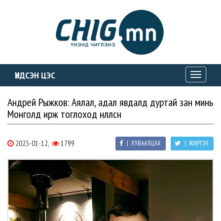
ҮНДСЭН ЦЭС
Toggle
navigati
Андрей Рыжков: Аялал, адал явдалд дуртай зан минь
Монголд ирж тоглоход нөлөөлсөн
2023-01-12,
1799
| ХУВААЛЦАХ
| ЖИРГЭХ