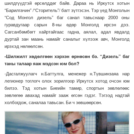
шилдгүүдтэй өрсөлддөг байв. Дараа нь Иркутск хотын
“Барилгачин” /“Сторитель”/ багт зүтгэсэн. Тэр үед Монголын
“Сод Монгол дизель” баг санал тавьснаар 2000 оны
гуравдугаар сарын 8-ны өдөр Монголд ирсэн дээ.
Сагсанбөмбөгт хайртайгаас гадна, аялал, адал явдалд
дуртай зан маань намайг саналыг хүлээж авч, Монголд
ирэхэд нөлөөлсөн.
-Шилжилт хөдөлгөөн хэрхэн өрнөсөн бэ. “Дизель” баг
таны талаар яаж мэдсэн юм бол?
-Дасгалжуулагч н.Баттулга, менежер н.Түвшинзаяа нар
легионер тоглогч олох зорилгоор Иркутск хотод очсон юм
билээ. Тэд хотын Биеийн тамир, спортын зөвлөлөөс
зөвлөгөө авахад намайг зааж өгсөн гэдэг. Тэгээд надтай
холбогдож, саналаа тавьсан. Би ч зөвшөөрсөн.