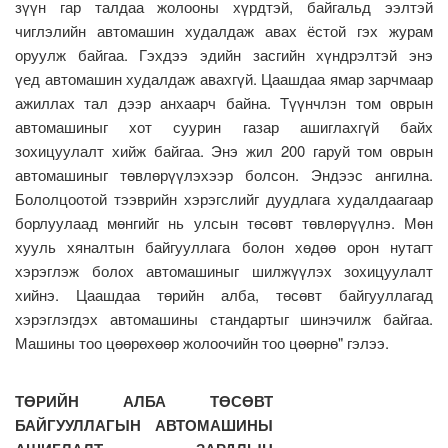
зүүн гар талдаа жолооны хүрдтэй, байгальд ээлтэй
чиглэлийн автомашин худалдаж авах ёстой гэх журам
оруулж байгаа. Гэхдээ эдийн засгийн хүндрэлтэй энэ
үед автомашин худалдаж авахгүй. Цаашдаа ямар зарчмаар
ажиллах тал дээр анхаарч байна. Түүнчлэн том оврын
автомашиныг хот суурин газар ашиглахгүй байх
зохицуулалт хийж байгаа. Энэ жил 200 гаруй том оврын
автомашиныг төвлөрүүлэхээр болсон. Эндээс ангилна.
Бололцоотой тээврийн хэрэгслийг дуудлага худалдаагаар
борлуулаад мөнгийг нь улсын төсөвт төвлөрүүлнэ. Мөн
хууль хяналтын байгууллага болон хөдөө орон нутагт
хэрэглэж болох автомашиныг шилжүүлэх зохицуулалт
хийнэ. Цаашдаа төрийн алба, төсөвт байгууллагад
хэрэглэгдэх автомашины стандартыг шинэчилж байгаа.
Машины тоо цөөрөхөөр жолоочийн тоо цөөрнө" гэлээ.
ТӨРИЙН АЛБА ТӨСӨВТ
БАЙГУУЛЛАГЫН АВТОМАШИНЫ