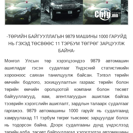
-ТӨРИЙН БАЙГУУЛЛАГЫН 9879 МАШИНЫ 1000 ГАРУЙД
НЬ ГЭХЭД ТӨСВӨӨС 11 ТЭРБУМ ТӨГРӨГ ЗАРЦУУЛЖ
БАЙНА-
Монгол Улсын төр хэрэгцээндээ 9879 автомашин
ашигладаг гэсэн судалгааг Үндэсний статистикийн
хорооноос саяхан танилцуулж байсан. Тэгвэл төрийн
өмчийн бодлого, зохицуулалтын газраас төрийн болон
төрийн өмчийн оролцоотой компани болон төсөвт
байгууллагууд, яам, агентлагуудын ашиглаж байгаа
тээврийн хэрэгслийн ашиглалт, зардлын талаарх судалгааг
гаргажээ. 9879 автомашины 1000 гаруйг нь судалгаанд
хамруулахад 11 тэрбум төгрөг тьөсвөөс зарцуулдаг болох
нь тодорсон байна. Дээрх судалгааны дүнд үндэслээд
төрийн алба, төсөвт байгууллагад хэрэглэгдэх автомашины