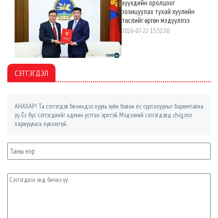
хүүхдийн оролцоог
зохицуулах тухай хуулийн
төслийг өргөн мэдүүллээ
2026-07-22 15:52:30
СЭТГЭГДЭЛ
АНХААР! Та сэтгэгдэл бичихдээ хууль зүйн болон ёс суртахууныг баримтална
уу. Ёс бус сэтгэгдлийг админ устгах эрхтэй. Мэдээний сэтгэгдэлд chig.mn
хариуцлага хүлээхгүй.