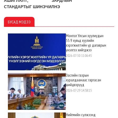
АШИГЛАЛТ, ЗАРДЛЫН
СТАНДАРТЫГ ШИНЭЧИЛНЭ
БУСАД МЭДЭЭ
Монгол Улсын хуулиудын
55.9 хувьд хуулийн
хэрэгжилтийн үр дагаврын
үнэлгээ хийгджээ
2026-07-30 11:06:45
Засгийн газрын
хуралдаанаас гаргасан
шийдвэрүүд
2026-07-29 14:58:15
Нийгмийн сүлжээнд