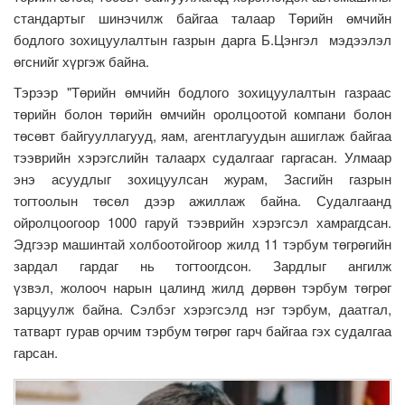
стандартыг шинэчилж байгаа талаар Төрийн өмчийн
бодлого зохицуулалтын газрын дарга Б.Цэнгэл мэдээлэл
өгснийг хүргэж байна.
Тэрээр "Төрийн өмчийн бодлого зохицуулалтын газраас
төрийн болон төрийн өмчийн оролцоотой компани болон
төсөвт байгууллагууд, яам, агентлагуудын ашиглаж байгаа
тээврийн хэрэгслийн талаарх судалгааг гаргасан. Улмаар
энэ асуудлыг зохицуулсан журам, Засгийн газрын
тогтоолын төсөл дээр ажиллаж байна. Судалгаанд
ойролцоогоор 1000 гаруй тээврийн хэрэгсэл хамрагдсан.
Эдгээр машинтай холбоотойгоор жилд 11 тэрбум төгрөгийн
зардал гардаг нь тогтоогдсон. Зардлыг ангилж
үзвэл, жолооч нарын цалинд жилд дөрвөн тэрбум төгрөг
зарцуулж байна. Сэлбэг хэрэгсэлд нэг тэрбум, даатгал,
татварт гурав орчим тэрбум төгрөг гарч байгаа гэх судалгаа
гарсан.