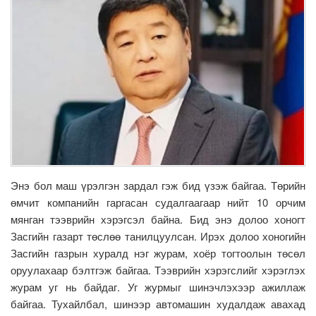
Энэ бол маш үрэлгэн зардал гэж бид үзэж байгаа. Төрийн
өмчит компанийн гаргасан судалгаагаар нийт 10 орчим
мянган тээврийн хэрэгсэл байна. Бид энэ долоо хоногт
Засгийн газарт төслөө танилцуулсан. Ирэх долоо хоногийн
Засгийн газрын хуралд нэг журам, хоёр тогтоолын төсөл
оруулахаар бэлтгэж байгаа. Тээврийн хэрэгслийг хэрэглэх
журам уг нь байдаг. Уг журмыг шинэчлэхээр ажиллаж
байгаа. Тухайлбал, шинээр автомашин худалдаж авахад