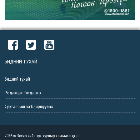
БИДНИЙ ТУХАЙ
Бидний тухай
Редакцын бодлого
Сурталчилгаа байршуулах
2026 © Зохиогчийн эрх хуулиар хамгаалагдсан.