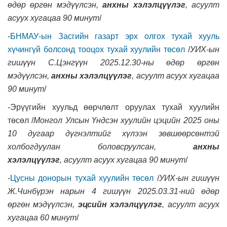
өдөр өргөн мэдүүлсэн,
анхны хэлэлцүүлэг
, асуулт
асуух хугацаа 90 минут
/
-
БНМАУ-ын Засгийн газарт эрх олгох тухай хууль
хүчингүй болсонд тооцох тухай хуулийн төсөл
/
УИХ-ын
гишүүн С.Цэнгүүн 2025.12.30-ны өдөр өргөн
мэдүүлсэн,
анхны хэлэлцүүлэг
, асуулт асуух хугацаа
90 минут
/
-Эрүүгийн хуульд өөрчлөлт оруулах тухай хуулийн
төсөл /
Монгол Улсын Үндсэн хуулийн цэцийн 2025 оны
10 дугаар дүгнэлтийг хүлээн зөвшөөрсөнтэй
холбогдуулан боловсруулсан,
анхны
хэлэлцүүлэг
,
асуулт асуух хугацаа 90 минут
/
-
Цусны донорын тухай хуулийн төсөл
/
УИХ-ын гишүүн
Ж.Чинбүрэн нарын 4 гишүүн 2025.03.31-ний өдөр
өргөн мэдүүлсэн,
эцсийн хэлэлцүүлэг
, асуулт асуух
хугацаа 60 минут
/