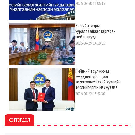
2026-07-30 11:06:45
Засгийн газрын
хуралдаанаас гаргасан
шийдвэрүүд
2026-07-29 14:58:15
Нийгмийн сүлжээнд
хүүхдийн оролцоог
зохицуулах тухай хуулийн
төслийг өргөн мэдүүллээ
2026-07-22 15:52:30
СЭТГЭГДЭЛ