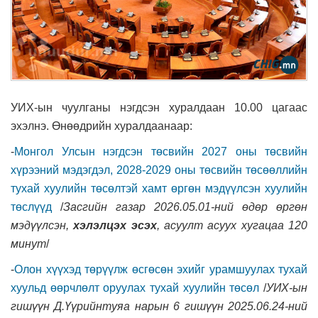
УИХ-ын чуулганы нэгдсэн хуралдаан 10.00 цагаас
эхэлнэ. Өнөөдрийн хуралдаанаар:
-
Монгол Улсын нэгдсэн төсвийн 2027 оны төсвийн
хүрээний мэдэгдэл, 2028-2029 оны төсвийн төсөөллийн
тухай хуулийн төсөлтэй хамт өргөн мэдүүлсэн хуулийн
төслүүд
/
Засгийн газар 2026.05.01-ний өдөр өргөн
мэдүүлсэн,
хэлэлцэх эсэх
,
асуулт асуух хугацаа 120
минут
/
-
Олон хүүхэд төрүүлж өсгөсөн эхийг урамшуулах тухай
хуульд өөрчлөлт оруулах тухай хуулийн төсөл
/
УИХ-ын
гишүүн Д.Үүрийнтуяа нарын 6 гишүүн 2025.06.24-ний