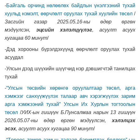
-
Байгаль орчинд нөлөөлөх байдлын үнэлгээний тухай
хуульд нэмэлт, өөрчлөлт оруулах тухай хуулийн төсөл
/
Засгийн газар 2025.05.16-ны өдөр өргөн
мэдүүлсэн,
эцсийн хэлэлцүүлэг
, асуулт асуух
хугацаа 60 минут
/
-Дэд хорооны бүрэлдэхүүнд өөрчлөлт оруулах тухай
асуудал
-Улсын дээд шүүхийн шүүгчид нэр дэвшигчтэй танилцах
тухай
-
“Улсын төсвийн хөрөнгө оруулалтаар төсөл, арга
хэмжээг санхүүжүүлэх талаар авч хэрэгжүүлэх зарим
арга хэмжээний тухай” Улсын Их Хурлын тогтоолын
төсөл
/
УИХ-ын гишүүн Б.Пунсалмаа нарын 13 гишүүн
2026.05.07-ны өдөр өргөн мэдүүлсэн,
хэлэлцэх
эсэх
,
асуулт асуух хугацаа 90 минут
/
-
“Төрөөс төмөр замын талаар баримтлах бодлого”-ын