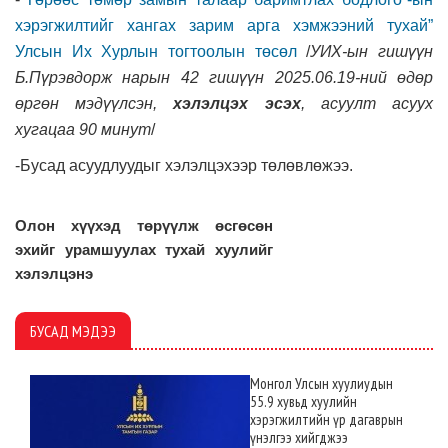
хэрэгжилтийг хангах зарим арга хэмжээний тухай”
Улсын Их Хурлын тогтоолын төсөл
/
УИХ-ын гишүүн
Б.Пүрэвдорж нарын 42 гишүүн
2025.06.19
-
ний өдөр
өргөн мэдүүлсэн,
хэлэлцэх эсэх
, асуулт асуух
хугацаа 90 минут
/
-Бусад асуудлуудыг хэлэлцэхээр төлөвлөжээ.
Олон хүүхэд төрүүлж өсгөсөн
эхийг урамшуулах тухай хуулийг
хэлэлцэнэ
БУСАД МЭДЭЭ
Монгол Улсын хуулиудын
55.9 хувьд хуулийн
хэрэгжилтийн үр дагаврын
үнэлгээ хийгджээ