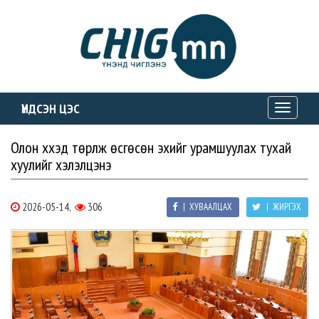
ҮНДСЭН ЦЭС
Toggle
navigati
Олон хүүхэд төрүүлж өсгөсөн эхийг урамшуулах тухай
хуулийг хэлэлцэнэ
2026-05-14,
306
| ХУВААЛЦАХ
| ЖИРГЭХ