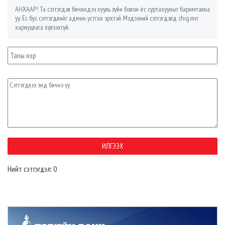
АНХААР! Та сэтгэгдэл бичихдээ хууль зүйн болон ёс суртахууныг баримтална
уу. Ёс бус сэтгэгдлийг админ устгах эрхтэй. Мэдээний сэтгэгдэлд chig.mn
хариуцлага хүлээхгүй.
Нийт сэтгэгдэл: 0