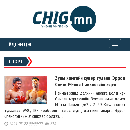
ҮНДСЭН ЦЭС
Toggle
navigati
СПОРТ
Зуны хамгийн супер тулаан. Эррол
Спенс Мэнни Пакьяогийн эсрэг
Найман жинд дэлхийн аварга цолд хүрч
байсан, мэргэжлийн боксын амьд домог
Мэнни Пакьяо /62-7-2, 39 Kos/ ээлжит
тулаанаа WBC, IBF холбооны хагас дунд жингийн аварга Эррол
Спенстэй /27-0/ хийхээр болжээ. ...
2021-05-22 00:00:00,
716