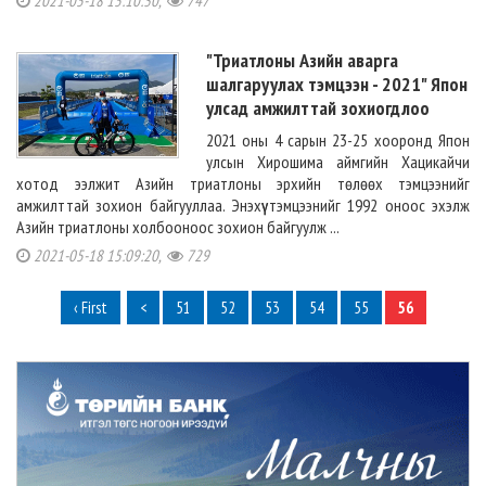
2021-05-18 15:10:30,
747
"Триатлоны Азийн аварга
шалгаруулах тэмцээн - 2021" Япон
улсад амжилттай зохиогдлоо
2021 оны 4 сарын 23-25 хооронд Япон
улсын Хирошима аймгийн Хацикайчи
хотод ээлжит Азийн триатлоны эрхийн төлөөх тэмцээнийг
амжилттай зохион байгууллаа. Энэхүү тэмцээнийг 1992 оноос эхэлж
Азийн триатлоны холбооноос зохион байгуулж ...
2021-05-18 15:09:20,
729
‹ First
<
51
52
53
54
55
56