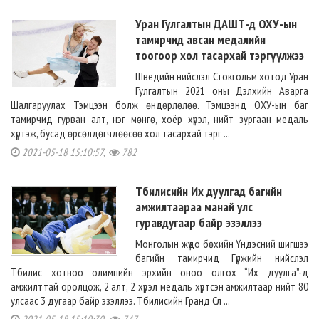
Уран Гулгалтын ДАШТ-д ОХУ-ын
тамирчид авсан медалийн
тоогоор хол тасархай тэргүүлжээ
Шведийн нийслэл Стокгольм хотод Уран
Гулгалтын 2021 оны Дэлхийн Аварга
Шалгаруулах Тэмцээн болж өндөрлөлөө. Тэмцээнд ОХУ-ын баг
тамирчид гурван алт, нэг мөнгө, хоёр хүрэл, нийт зургаан медаль
хүртэж, бусад өрсөлдөгчдөөсөө хол тасархай тэрг ...
2021-05-18 15:10:57,
782
Тбилисийн Их дуулгад багийн
амжилтаараа манай улс
гуравдугаар байр эзэллээ
Монголын жүдо бөхийн Үндэсний шигшээ
багийн тамирчид Гүржийн нийслэл
Тбилис хотноо олимпийн эрхийн оноо олгох “Их дуулга”-д
амжилттай оролцож, 2 алт, 2 хүрэл медаль хүртсэн амжилтаар нийт 80
улсаас 3 дугаар байр эзэллээ. Тбилисийн Гранд Сл ...