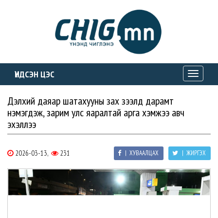
ҮНДСЭН ЦЭС
Toggle
navigati
Дэлхий даяар шатахууны зах зээлд дарамт
нэмэгдэж, зарим улс яаралтай арга хэмжээ авч
эхэллээ
2026-03-13,
231
| ХУВААЛЦАХ
| ЖИРГЭХ