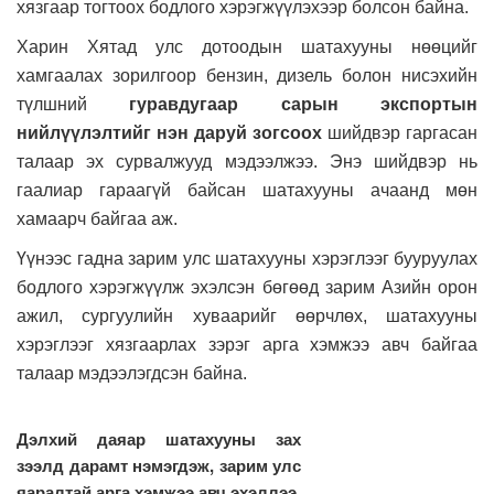
хязгаар тогтоох бодлого хэрэгжүүлэхээр болсон байна.
Харин Хятад улс дотоодын шатахууны нөөцийг
хамгаалах зорилгоор бензин, дизель болон нисэхийн
түлшний
гуравдугаар сарын экспортын
нийлүүлэлтийг нэн даруй зогсоох
шийдвэр гаргасан
талаар эх сурвалжууд мэдээлжээ. Энэ шийдвэр нь
гаалиар гараагүй байсан шатахууны ачаанд мөн
хамаарч байгаа аж.
Үүнээс гадна зарим улс шатахууны хэрэглээг бууруулах
бодлого хэрэгжүүлж эхэлсэн бөгөөд зарим Азийн орон
ажил, сургуулийн хуваарийг өөрчлөх, шатахууны
хэрэглээг хязгаарлах зэрэг арга хэмжээ авч байгаа
талаар мэдээлэгдсэн байна.
Дэлхий даяар шатахууны зах
зээлд дарамт нэмэгдэж, зарим улс
яаралтай арга хэмжээ авч эхэллээ