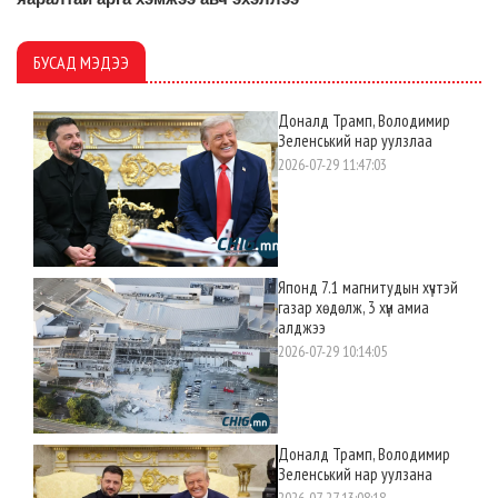
БУСАД МЭДЭЭ
Доналд Трамп, Володимир
Зеленський нар уулзлаа
2026-07-29 11:47:03
Японд 7.1 магнитудын хүчтэй
газар хөдөлж, 3 хүн амиа
алджээ
2026-07-29 10:14:05
Доналд Трамп, Володимир
Зеленський нар уулзана