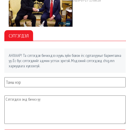
2026-07-27 13:08:18
СЭТГЭГДЭЛ
АНХААР! Та сэтгэгдэл бичихдээ хууль зүйн болон ёс суртахууныг баримтална
уу. Ёс бус сэтгэгдлийг админ устгах эрхтэй. Мэдээний сэтгэгдэлд chig.mn
хариуцлага хүлээхгүй.