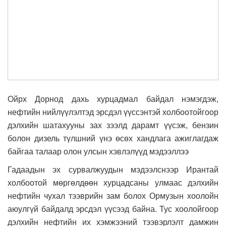
Ойрх Дорнод дахь хурцадмал байдал нэмэгдэж,
нефтийн нийлүүлэлтэд эрсдэл үүссэнтэй холбоотойгоор
дэлхийн шатахууны зах зээлд дарамт үүсэж, бензин
болон дизель түлшний үнэ өсөх хандлага ажиглагдаж
байгаа талаар олон улсын хэвлэлүүд мэдээллээ
Гадаадын эх сурвалжуудын мэдээлснээр Ирантай
холбоотой мөргөлдөөн хурцадсаны улмаас дэлхийн
нефтийн чухал тээврийн зам болох Ормузын хоолойн
аюулгүй байдалд эрсдэл үүсээд байна. Тус хоолойгоор
дэлхийн нефтийн их хэмжээний тээвэрлэлт дамжин