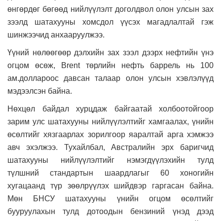
өнгөрдөг бөгөөд нийлүүлэлт доголдвол олон улсын зах
зээлд шатахууны хомсдол үүсэх магадлалтай гэж
шинжээчид анхааруулжээ.
Үүний нөлөөгөөр дэлхийн зах зээл дээрх нефтийн үнэ
огцом өсөж, Brent төрлийн нефть баррель нь 100
ам.доллароос давсан талаар олон улсын хэвлэлүүд
мэдээлсэн байна.
Нөхцөл байдал хурцдаж байгаатай холбоотойгоор
зарим улс шатахууны нийлүүлэлтийг хамгаалах, үнийн
өсөлтийг хязгаарлах зорилгоор яаралтай арга хэмжээ
авч эхэлжээ. Тухайлбал, Австралийн эрх баригчид
шатахууны нийлүүлэлтийг нэмэгдүүлэхийн тулд
түлшний стандартын шаардлагыг 60 хоногийн
хугацаанд түр зөөлрүүлэх шийдвэр гаргасан байна.
Мөн БНСУ шатахууны үнийн огцом өсөлтийг
бууруулахын тулд дотоодын бензиний үнэд дээд