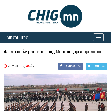
ҮНДСЭН ЦЭС
Toggle
navigati
Ялалтын баярын жагсаалд Монгол цэргүүд оролцоно
2025-05-05,
632
| ХУВААЛЦАХ
| ЖИРГЭХ