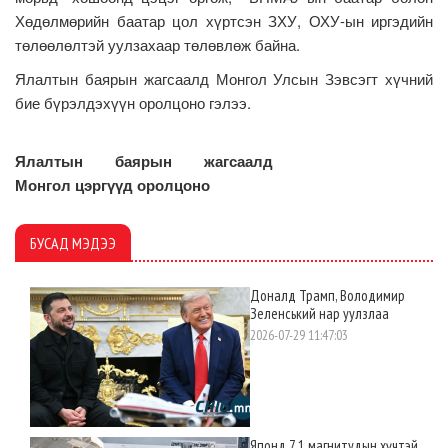
Хөдөлмөрийн баатар цол хүртсэн ЗХУ, ОХУ-ын иргэдийн
төлөөлөлтэй уулзахаар төлөвлөж байна.
Ялалтын баярын жагсаалд Монгол Улсын Зэвсэгт хүчний
бие бүрэлдэхүүн оролцоно гэлээ.
Ялалтын баярын жагсаалд
Монгол цэргүүд оролцоно
БУСАД МЭДЭЭ
Доналд Трамп, Володимир
Зеленський нар уулзлаа
2026-07-29 11:47:03
Японд 7.1 магнитудын хүчтэй