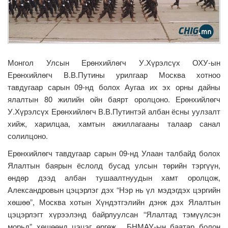
Монгол Улсын Ерөнхийлөгч У.Хүрэлсүх ОХУ-ын
Ерөнхийлөгч В.В.Путины урилгаар Москва хотноо
тавдугаар сарын 09-нд болох Аугаа их эх орны дайны
ялалтын 80 жилийн ойн баярт оролцоно. Ерөнхийлөгч
У.Хүрэлсүх Ерөнхийлөгч В.В.Путинтэй албан ёсны уулзалт
хийж, харилцаа, хамтын ажиллагааны талаар санал
солилцоно.
Ерөнхийлөгч тавдугаар сарын 09-нд Улаан талбайд болох
Ялалтын баярын ёслолд бусад улсын төрийн тэргүүн,
өндөр дээд албан тушаалтнуудын хамт оролцож,
Александровын цэцэрлэг дэх “Нэр нь үл мэдэгдэх цэргийн
хөшөө”, Москва хотын Хүндэтгэлийн дэнж дэх Ялалтын
цэцэрлэгт хүрээлэнд байрлуулсан “Ялалтад тэмүүлсэн
морьд” хөшөөнд цэцэг өргөж, БНМАУ-ын баатар болон