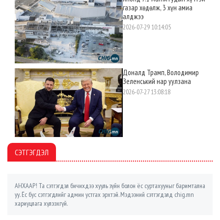
газар хөдөлж, 3 хүн амиа
алджээ
2026-07-29 10:14:05
Доналд Трамп, Володимир
Зеленський нар уулзана
2026-07-27 13:08:18
СЭТГЭГДЭЛ
АНХААР! Та сэтгэгдэл бичихдээ хууль зүйн болон ёс суртахууныг баримтална
уу. Ёс бус сэтгэгдлийг админ устгах эрхтэй. Мэдээний сэтгэгдэлд chig.mn
хариуцлага хүлээхгүй.