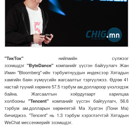
"ТикТок"
нийгмийн сүлжээг
эзэмшдэг
"ByteDance"
компанийг үүсгэн байгуулагч Жан
Имин "Bloomberg"-ийн тэрбумтнуудын индексээр Хятадын
хамгийн баян хүмүүсийн жагсаалтыг тэргүүлжээ. Өдгөө 41
настай түүний хөрөнгө 57.5 тэрбум ам.доллароор үнэлэгдэж
байна. Жагсаалтын хоёрдугаарт харилцаа
холбооны
"Tencent"
компанийг үүсгэн байгуулагч, 56.6
тэрбум ам.долларын хөрөнгөтэй Ма Хуатэн (Пони Ма)
бичигджээ. "Tencent" нь 1.3 тэрбум хэрэглэгчтэй Хятадын
WeChat мессенжерийг эзэмшдэг.