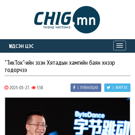
ҮНДСЭН ЦЭС
Toggle
navigati
"ТикТок"-ийн эзэн Хятадын хамгийн баян хүнээр
тодорчээ
2025-03-27,
538
| ХУВААЛЦАХ
| ЖИРГЭХ