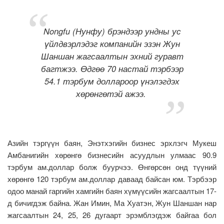
Nongfu (Нунфу) брэндээр ундны ус
үйлдвэрлэдэг компанийн эзэн Жун
Шаншан жагсаалтын эхний гуравт
багтжээ. Өдгөө 70 настай тэрбээр
54.1 тэрбум доллароор үнэлэгдэх
хөрөнгөтэй ажээ.
Азийн тэргүүн баян, Энэтхэгийн бизнес эрхлэгч Мукеш
Амбанигийн хөрөнгө бизнесийн асуудлын улмаас 90.9
тэрбум ам.доллар болж буурчээ. Өнгөрсөн онд түүний
хөрөнгө 120 тэрбум ам.доллар даваад байсан юм. Тэрбээр
одоо манай гаргийн хамгийн баян хүмүүсийн жагсаалтын 17-
д бичигдэж байна. Жан Имин, Ма Хуатэн, Жун Шаншан нар
жагсаалтын 24, 25, 26 дугаарт эрэмблэгдэж байгаа бол