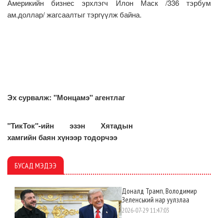
Америкийн бизнес эрхлэгч Илон Маск /336 тэрбум
ам.доллар/ жагсаалтыг тэргүүлж байна.
Эх сурвалж: "Монцамэ" агентлаг
"ТикТок"-ийн эзэн Хятадын
хамгийн баян хүнээр тодорчээ
БУСАД МЭДЭЭ
Доналд Трамп, Володимир
Зеленський нар уулзлаа
2026-07-29 11:47:03