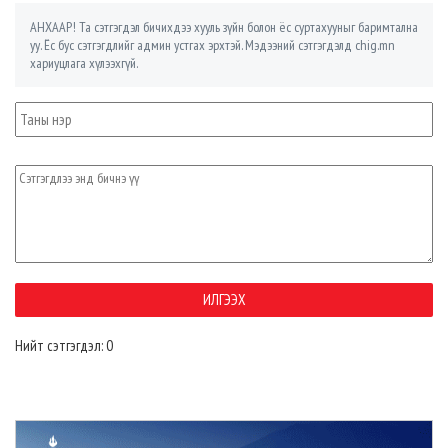
АНХААР! Та сэтгэгдэл бичихдээ хууль зүйн болон ёс суртахууныг баримтална
уу. Ёс бус сэтгэгдлийг админ устгах эрхтэй. Мэдээний сэтгэгдэлд chig.mn
хариуцлага хүлээхгүй.
Нийт сэтгэгдэл: 0