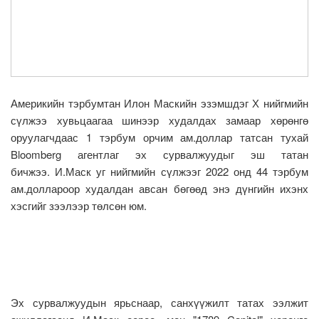
Америкийн тэрбумтан Илон Маскийн эзэмшдэг Х нийгмийн
сүлжээ хувьцаагаа шинээр худалдах замаар хөрөнгө
оруулагчдаас 1 тэрбум орчим ам.доллар татсан тухай
Bloomberg агентлаг эх сурвалжуудыг эш татан
бичжээ. И.Маск уг нийгмийн сүлжээг 2022 онд 44 тэрбум
ам.доллароор худалдан авсан бөгөөд энэ дүнгийн ихэнх
хэсгийг зээлээр төлсөн юм.
Эх сурвалжуудын ярьснаар, санхүүжилт татах ээлжит