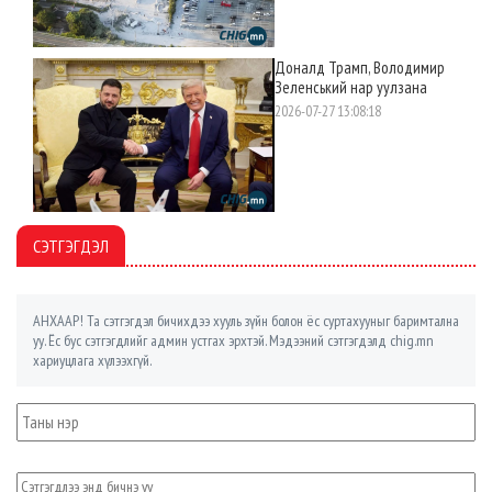
Доналд Трамп, Володимир
Зеленський нар уулзана
2026-07-27 13:08:18
СЭТГЭГДЭЛ
АНХААР! Та сэтгэгдэл бичихдээ хууль зүйн болон ёс суртахууныг баримтална
уу. Ёс бус сэтгэгдлийг админ устгах эрхтэй. Мэдээний сэтгэгдэлд chig.mn
хариуцлага хүлээхгүй.