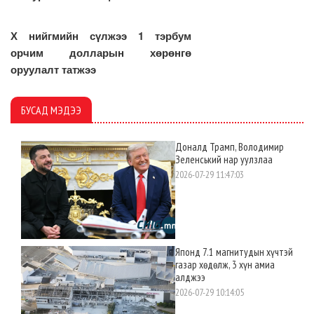
Х нийгмийн сүлжээ 1 тэрбум
орчим долларын хөрөнгө
оруулалт татжээ
БУСАД МЭДЭЭ
Доналд Трамп, Володимир
Зеленський нар уулзлаа
2026-07-29 11:47:03
Японд 7.1 магнитудын хүчтэй
газар хөдөлж, 3 хүн амиа
алджээ
2026-07-29 10:14:05