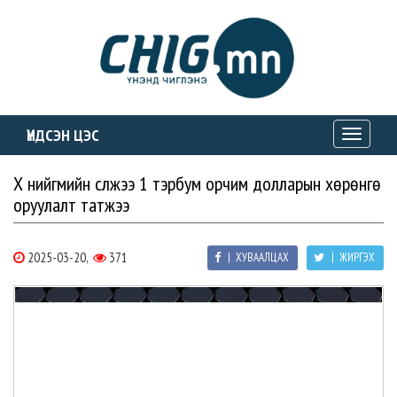
ҮНДСЭН ЦЭС
Toggle
navigati
Х нийгмийн сүлжээ 1 тэрбум орчим долларын хөрөнгө
оруулалт татжээ
2025-03-20,
371
| ХУВААЛЦАХ
| ЖИРГЭХ