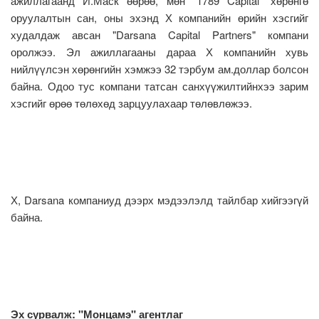
ажиллагаанд И.Маск өөрөө, мөн "1789 Capital" хөрөнгө
оруулалтын сан, оны эхэнд Х компанийн өрийн хэсгийг
худалдаж авсан "Darsana Capital Partners" компани
оролжээ. Эл ажиллагааны дараа Х компанийн хувь
нийлүүлсэн хөрөнгийн хэмжээ 32 тэрбум ам.доллар болсон
байна. Одоо тус компани татсан санхүүжилтийнхээ зарим
хэсгийг өрөө төлөхөд зарцуулахаар төлөвлөжээ.
Х, Darsana компаниуд дээрх мэдээлэлд тайлбар хийгээгүй
байна.
Эх сурвалж: "Монцамэ" агентлаг