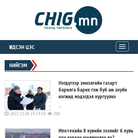
ҮНДСЭН ЦЭС
Toggle
navigati
НИЙГЭМ
Нэгдүгээр эмнэлгийн газарт
барилга барих гэж буй аж ахуйн
нэгжид мэдэгдэл хүргүүлнэ
...
2023-11-06 14:14:50,
308
Ипотекийн 8 хувийн зээлийг 6 хувь
руу хэрхэн шилжүүлэх вэ?