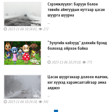
Cэрэмжлүүлэг: Баруун болон
төвийн аймгуудын нутгаар цасан
шуурга шуурна
...
2023-11-06 10:38:01,
272
“Зузугийн найзууд” дэлхийн брэнд
болоход ойрхон байна
...
2023-11-06 10:29:10,
775
Цасан шуурганаар долоон малчин,
нэг хүүхэд харамсалтайгаар амиа
алджээ
...
2023-11-06 10:24:18,
341