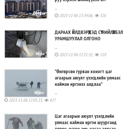
...
2023-11-06 13:34:06,
326
ДАРААХ ҮЙЛДВЭРҮҮДЭД СҮҮ НИЙЛҮҮЛБЭЛ
УРАМШУУЛАЛ ОЛГОНО
...
2023-11-06 12:51:31,
510
"Өнгөрсөн гурван хоногт цаг
агаарын аюулт үзэгдлийн улмаас
найман иргэнээ алдлаа"
...
2023-11-06 12:01:23,
427
Цаг агаарын аюулт үзэгдлийн
улмаас найман иргэн шуурганд
төөрч, осгон амь насаа алдсан