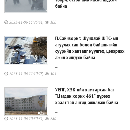
байна
...
2023-11-06 11:25:41,
300
П.Сайнзориг: Шунхлай ШТС-ын
агуулах сав болон байшингийн
суурийн хавтанг нүүлгэх, цэвэрлэх
ажил хийгдэж байна
...
2023-11-06 11:10:28,
504
УЕПГ, ХЭҮК-ийн хамтарсан баг
“Цагдан хорих 461” дүрээх
хаалттай ангид ажиллаж байна
...
2023-11-06 10:50:31,
280