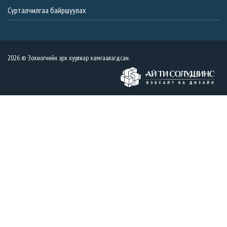
Сурталчилгаа байршуулах
2026 © Зохиогчийн эрх хуулиар хамгаалагдсан.