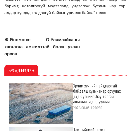
баримт, нотолгоогүй мэдээлэлд үндэслэж бусдын нэр төр,
алдар хүндэд халдахгүй байхыг уриалж байна" гэлээ.
Ж.Өнөмөнх: О.Уламсайханы
хагалгаа амжилттай болж ухаан
орсон
БУСАД МЭДЭЭ
Эрчим хүчний найдвартай
байдалд хувь нэмэр оруулах
дэд бүтцийг Оюу толгой
ашиглалтад орууллаа
2026-08-03 15:20:30
Төр, нийгмийн нэрт