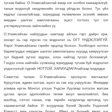
түгээж байна. О.Уламсайхантай ямар нэг холбоо хамааралгүй,
таньж мэдэхгүй хөндлөнгийн этгээд үйлдсэн болно. Тус үйл
явдлыг санаатайгаар, зориудаар төлөвлөсөн эсэхийг зөвхөн
мөрдөн шалгах ажиллагааны эцэст тогтоох тул хэт
улстөржүүлэхээс зайлсхийнэ үү.
О.Уламсайхан найзуудын хамтаар айлын гэрт дайрч орж,
эхнэрт нь гар хүрсэн гэх мэдээлэл нь ОГТ ҮНДЭСЛЭЛГҮЙ.
Хэрэг Уламсайханы гэрийн орцонд болсон. Холбогдох нотлох
баримтуудыг мөрдөн шалгах ажиллагааны нууцад хамруулсан
тул бидний зүгээс задлах, олон нийтэд түгээх боломжгүй.
Гэхдээ олон нийтийн сүлжээнд зориудаар түгээж буй мэдээлэл
үндэслэлгүй гэдгийг НОТТОЙ, ХАРИУЦЛАГАтайгаар мэдэгдье.
Сэжигтэн талаас О.Уламсайханы оролцсон жагсаалыг
буруутгаж, өдөөн хатгаж, эцэст нь гэм хор учруулсан. Өнөөдөр
аливаа иргэн Монгол улсын Үндсэн Хуулиар олгосон жагсаж
цуглах эрхээ эдэлснийхээ төлөө аюул заналхийлэл, бие
махбод, сэтгэл санаа, нэр төрийн халдлагад өртсөнд тун
харамсалтай байна. Уг асуудлаар Хүний Эрхийн Үндэсний
Комисст мөн хандсан болно.
Иймд та бүхнийг ямар нэг