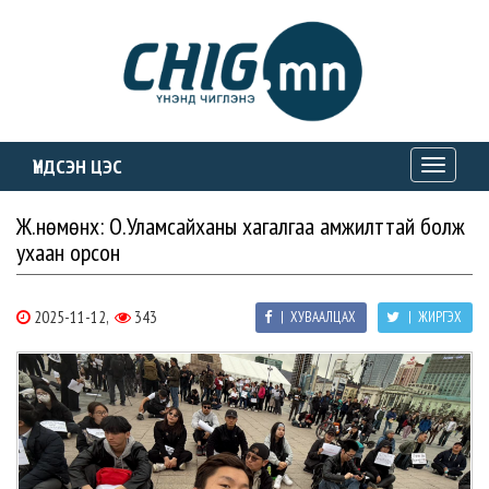
ҮНДСЭН ЦЭС
Toggle
navigati
Ж.Өнөмөнх: О.Уламсайханы хагалгаа амжилттай болж
ухаан орсон
2025-11-12,
343
| ХУВААЛЦАХ
| ЖИРГЭХ