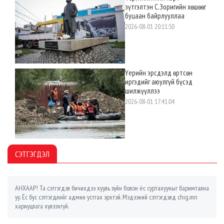
зүтгэлтэн С.Зоригийн хөшөөг
буцаан байрлууллаа
2026-08-01 20:11:50
Үерийн эрсдэлд өртсөн
иргэдийг аюулгүй бүсэд
шилжүүллээ
2026-08-01 17:41:04
СЭТГЭГДЭЛ
АНХААР! Та сэтгэгдэл бичихдээ хууль зүйн болон ёс суртахууныг баримтална
уу. Ёс бус сэтгэгдлийг админ устгах эрхтэй. Мэдээний сэтгэгдэлд chig.mn
хариуцлага хүлээхгүй.