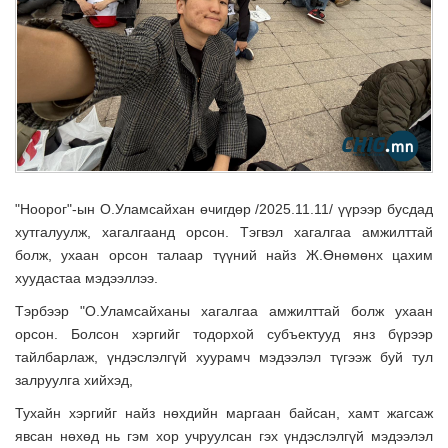
"Ноорог"-ын О.Уламсайхан өчигдөр /2025.11.11/ үүрээр бусдад
хутгалуулж, хагалгаанд орсон. Тэгвэл хагалгаа амжилттай
болж, ухаан орсон талаар түүний найз Ж.Өнөмөнх цахим
хуудастаа мэдээллээ.
Тэрбээр "О.Уламсайханы хагалгаа амжилттай болж ухаан
орсон. Болсон хэргийг тодорхой субъектууд янз бүрээр
тайлбарлаж, үндэслэлгүй хуурамч мэдээлэл түгээж буй тул
залруулга хийхэд,
Тухайн хэргийг найз нөхдийн маргаан байсан, хамт жагсаж
явсан нөхөд нь гэм хор учруулсан гэх үндэслэлгүй мэдээлэл