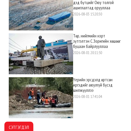
дэд бүтцийг Оюу толгой
ашиглалтад орууллаа
2026-08-03 15:20:30
Төр, нийгмийн нэрт
зүтгэлтэн С.Зоригийн хөшөөг
буцаан байрлууллаа
2026-08-01 20:11:50
Үерийн эрсдэлд өртсөн
иргэдийг аюулгүй бүсэд
шилжүүллээ
2026-08-01 17:41:04
СЭТГЭГДЭЛ