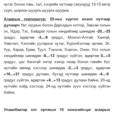
нутаг болон говь, тал, хээрийн нутгаар секундэд 13-15 метр
хүрч, шороон шуурга шуурга шуурна.
Агаарын температур:
22-ныг хүртэл ихэнх нутгаар
дулаарч
Увс нуурын болон Дархадын хотгор, Завхан голын
эх, Идэр, Тэс, Байдраг голын хөндийгөөр шөнөдөө
-20...-25
градус, өдөртөө
-3...-8
градус, Монгол-Алтай, Хангай,
Хөвсгөл, Хэнтийн уулархаг нутаг, Хүрэнбэлчир орчим, Эг,
Үүр, Хараа, Ерөө, Туул, Тэрэлж, Хэрлэн, Онон, Улз голын
хөндийгөөр шөнөдөө
-8...-13
градус хүйтэн, өдөртөө
0...+5
градус, цас багатай энгэр ээвэр газар болон говийн бүс
нутгийн өмнөд хэсгээр шөнөдөө
-2...+3
градус, өдөртөө
+16...+21
градус дулаан, бусад нутгаар шөнөдөө
-4...-9
градус хүйтэн, өдөртөө
+8.
.
.+13
градус дулаан байна. 23-нд
нутгийн хойд хэсгээр, 24-нд нутгийн зүүн хэсгээр хүйтэн
байна.
Улаанбаатар хот орчмын 10 хоногийн цаг агаарын