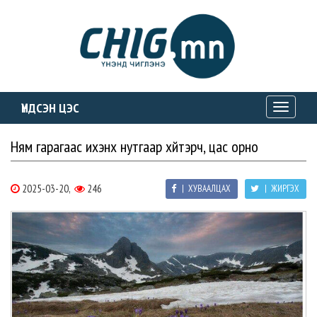
ҮНДСЭН ЦЭС
Toggle
navigati
Ням гарагаас ихэнх нутгаар хүйтэрч, цас орно
2025-03-20,
246
| ХУВААЛЦАХ
| ЖИРГЭХ