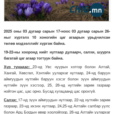
2025 оны 03 дугаар сарын 17-ноос 03 дугаар сарын 26-
ныг хүртэлх
10 хоногийн цаг агаарын урьдчилсан
төлөв
мэдээллийг хүргэж байна.
19-22-ны хооронд нийт нутгаар дулаарч, салхи, шуурга
багатай цаг агаар тогтуун байна.
Хур тунадас:
23-нд Увс нуурын хотгор болон Алтай,
Хангай, Хөвсгөл, Хэнтийн уулархаг нутгаар, 24-нд баруун
аймгуудын нутгийн баруун хэсэг болон зүүн аймгуудын
нутгийн зүүн хэсгээр, 25, 26-нд нутгийн зарим газраар
нойтон цас, цас орно. Бусад хугацаанд цас орохгүй.
Салхи:
17-нд зүүн аймгуудын нутгаар, 22-нд нутгийн зарим
газраар, 23-нд ихэнх нутгаар, 24,25-нд Алтайн салбар уулс
болон Арц Богдын өвөр хоолойгоор, 26-нд Алтайн уулархаг