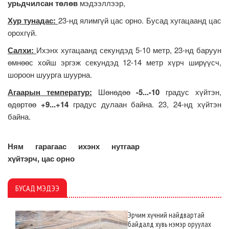
урьдчилсан төлөв
мэдээллээр,
Хур тунадас:
23-нд ялимгүй цас орно. Бусад хугацаанд цас
орохгүй.
Салхи:
Ихэнх хугацаанд секундэд 5-10 метр, 23-нд баруун
өмнөөс хойш эргэж секундэд 12-14 метр хүрч ширүүсч,
шороон шуурга шуурна.
Агаарын температур:
Шөнөдөө
-5...-10
градус хүйтэн,
өдөртөө
+9...+14
градус дулаан байна. 23, 24-нд хүйтэн
байна.
Ням гарагаас ихэнх нутгаар
хүйтэрч, цас орно
БУСАД МЭДЭЭ
Эрчим хүчний найдвартай
байдалд хувь нэмэр оруулах