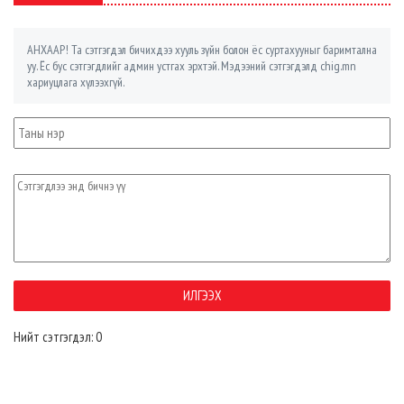
АНХААР! Та сэтгэгдэл бичихдээ хууль зүйн болон ёс суртахууныг баримтална
уу. Ёс бус сэтгэгдлийг админ устгах эрхтэй. Мэдээний сэтгэгдэлд chig.mn
хариуцлага хүлээхгүй.
Нийт сэтгэгдэл: 0