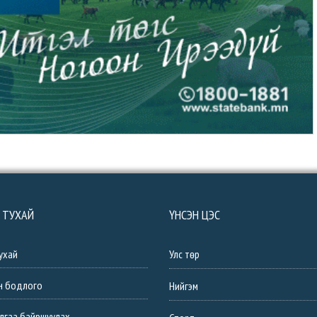
 ТУХАЙ
ҮНСЭН ЦЭС
ухай
Улс төр
н бодлого
Нийгэм
лгаа байршуулах