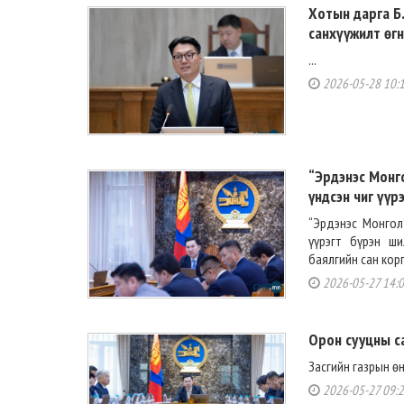
Хотын дарга Б.
санхүүжилт өгн
...
2026-05-28 10:
“Эрдэнэс Монго
үндсэн чиг үүр
“Эрдэнэс Монгол
үүрэгт бүрэн ши
баялгийн сан кор
2026-05-27 14:
Орон сууцны с
Засгийн газрын ө
2026-05-27 09: