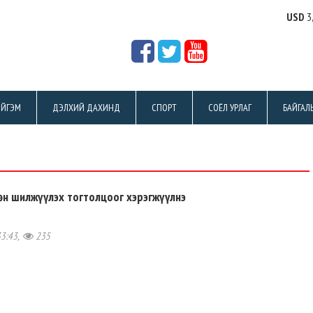
USD
3
ЙГЭМ
ДЭЛХИЙ ДАХИНД
СПОРТ
СОЁЛ УРЛАГ
БАЙГАЛ
өн шилжүүлэх тогтолцоог хэрэгжүүлнэ
33:43,
235