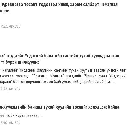
Пүрэвдагва төсөвт тодотгол хийж, зарим салбарт нэмэгдэл
ө гэв
19:25,
263
л” нэгдлийг Үндэсний баялгийн сангийн тухай хуульд заасан
эгт бүрэн шилжүүлнэ
” нэгдлийг Үндэсний баялгийн сангийн тухай хуульд заасан үндсэн чиг
лжүүлэх хүрээнд “Эрдэнэс Монгол” нэгдлийг “Чингис хаан Үндэсний
пораци” болгон өөрчлөн зохион байгуулах шийдвэрийг Засгийн газ ...
03:31,
191
анхүүжилтийн банкны тухай хуулийн төслийг хэлэлцэж байна
нөөдрийн хуралдаанаар ...
27:40,
324