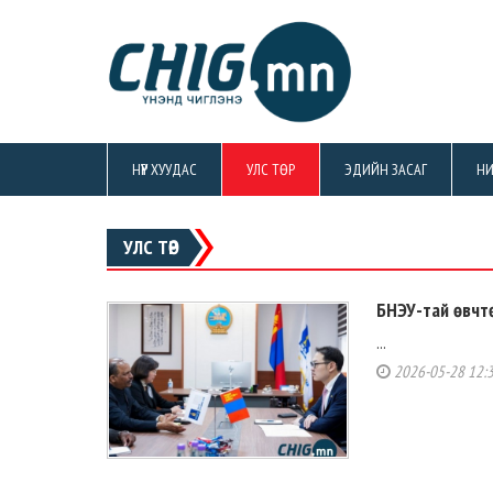
НҮҮР ХУУДАС
УЛС ТӨР
ЭДИЙН ЗАСАГ
НИ
УЛС ТӨР
БНЭУ-тай өвчт
...
2026-05-28 12: