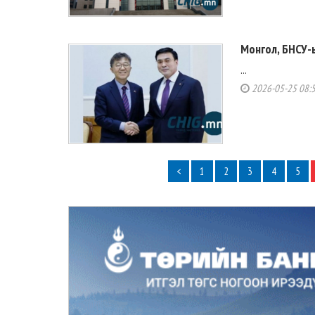
Монгол, БНСУ-
...
2026-05-25 08:
<
1
2
3
4
5