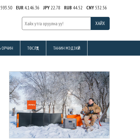
,593.50
EUR
4,146.36
JPY
22.78
RUB
44.52
CNY
532.56
Ь ОРЧИН
ТӨСЛҮҮД
ТАНИН МЭДЭХҮЙ