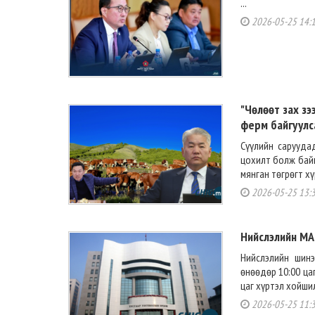
...
2026-05-25 14:
"Чөлөөт зах зэ
ферм байгуулс
Сүүлийн сарууда
цохилт болж байн
мянган төгрөгт хү
2026-05-25 13:
Нийслэлийн МА
Нийслэлийн шин
өнөөдөр 10:00 ца
цаг хүртэл хойшил
2026-05-25 11: