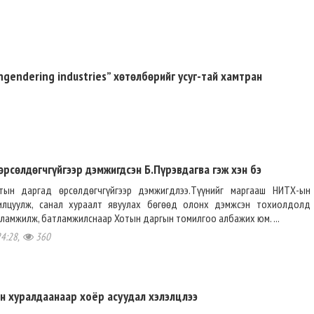
ngendering industries” хөтөлбөрийг усуг-тай хамтран
рсөлдөгчгүйгээр дэмжигдсэн Б.Пүрэвдагва гэж хэн бэ
отын даргад өрсөлдөгчгүйгээр дэмжигдлээ.Түүнийг маргааш НИТХ-ын
илцуулж, санал хураалт явуулах бөгөөд олонх дэмжсэн тохиолдолд
ламжилж, батламжилснаар Хотын даргын томилгоо албажих юм. ...
24:28,
360
н хуралдаанаар хоёр асуудал хэлэлцлээ