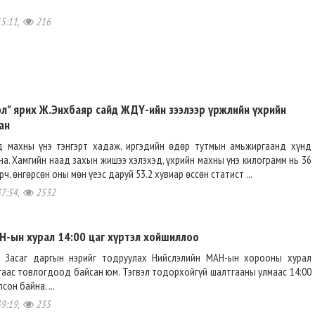
15:11,
216
эл" ярих Ж.Энхбаяр сайд ЖДҮ-ийн зээлээр үржлийн үхрийн
ан
д махны үнэ тэнгэрт хадаж, иргэдийн өдөр тутмын амьжиргаанд хүнд
а. Хамгийн наад захын жишээ хэлэхэд, үхрийн махны үнэ килограмм нь 36
рч, өнгөрсөн оны мөн үеэс даруй 53.2 хувиар өссөн статист ...
37:54,
2532
Н-ын хурал 14:00 цаг хүртэл хойшиллоо
э Засаг даргын нэрийг тодруулах Нийслэлийн МАН-ын хорооны хурал
гаас товлогдоод байсан юм. Тэгвэл тодорхойгүй шалтгааны улмаас 14:00
сон байна. ...
39:19,
235