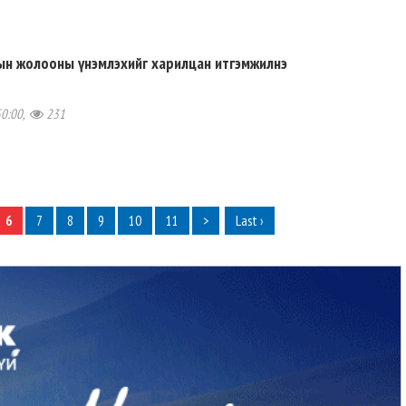
ын жолооны үнэмлэхийг харилцан итгэмжилнэ
50:00,
231
6
7
8
9
10
11
>
Last ›