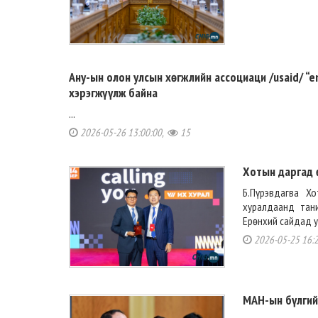
Ану-ын олон улсын хөгжлийн ассоциаци /usaid/ “e
хэрэгжүүлж байна
...
2026-05-26 13:00:00,
15
Хотын даргад ө
Б.Пүрэвдагва Х
хуралдаанд тан
Ерөнхий сайдад у
2026-05-25 16:
МАН-ын бүлгий