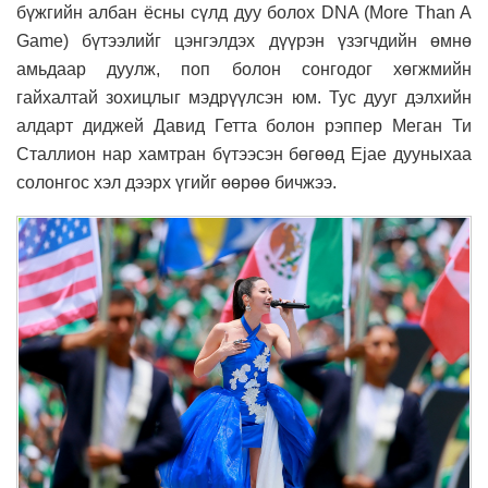
бүжгийн албан ёсны сүлд дуу болох DNA (More Than A
Game) бүтээлийг цэнгэлдэх дүүрэн үзэгчдийн өмнө
амьдаар дуулж, поп болон сонгодог хөгжмийн
гайхалтай зохицлыг мэдрүүлсэн юм. Тус дууг дэлхийн
алдарт диджей Давид Гетта болон рэппер Меган Ти
Сталлион нар хамтран бүтээсэн бөгөөд Ejae дууныхаа
солонгос хэл дээрх үгийг өөрөө бичжээ.