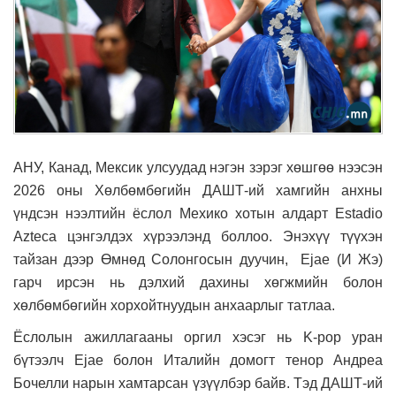
АНУ, Канад, Мексик улсуудад нэгэн зэрэг хөшгөө нээсэн
2026 оны Хөлбөмбөгийн ДАШТ-ий хамгийн анхны
үндсэн нээлтийн ёслол Мехико хотын алдарт Estadio
Azteca цэнгэлдэх хүрээлэнд боллоо. Энэхүү түүхэн
тайзан дээр Өмнөд Солонгосын дуучин, Ejae (И Жэ)
гарч ирсэн нь дэлхий дахины хөгжмийн болон
хөлбөмбөгийн хорхойтнуудын анхаарлыг татлаа.
Ёслолын ажиллагааны оргил хэсэг нь K-pop уран
бүтээлч Ejae болон Италийн домогт тенор Андреа
Бочелли нарын хамтарсан үзүүлбэр байв. Тэд ДАШТ-ий