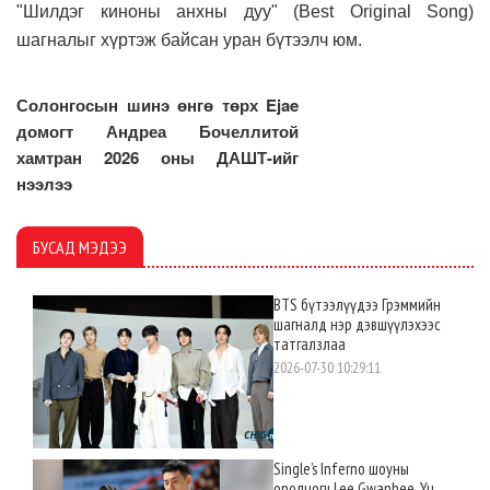
"Шилдэг киноны анхны дуу" (Best Original Song)
шагналыг хүртэж байсан уран бүтээлч юм.
Солонгосын шинэ өнгө төрх Ejae
домогт Андреа Бочеллитой
хамтран 2026 оны ДАШТ-ийг
нээлээ
БУСАД МЭДЭЭ
BTS бүтээлүүдээ Грэммийн
шагналд нэр дэвшүүлэхээс
татгалзлаа
2026-07-30 10:29:11
Single’s Inferno шоуны
оролцогч Lee Gwanhee, Yu