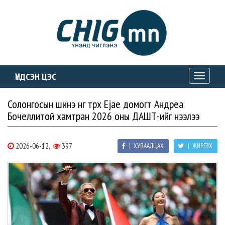
ҮНДСЭН ЦЭС
Toggle
navigati
Солонгосын шинэ өнгө төрх Ejae домогт Андреа
Бочеллитой хамтран 2026 оны ДАШТ-ийг нээлээ
2026-06-12,
397
| ХУВААЛЦАХ
| ЖИРГЭХ