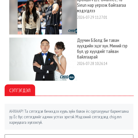
Sieun нар үерхэж байгаагаа
мэдэгдлээ
2026-07-29 11:27:01
Дуучин Б.Болд: Би таван
хүүхдийн эцэг хүн. Миний гэр
бүл, үр хүүхдийг тайван
байлгаарай
2026-07-28 10:26:14
СЭТГЭГДЭЛ
АНХААР! Та сэтгэгдэл бичихдээ хууль зүйн болон ёс суртахууныг баримтална
уу. Ёс бус сэтгэгдлийг админ устгах эрхтэй. Мэдээний сэтгэгдэлд chig.mn
хариуцлага хүлээхгүй.