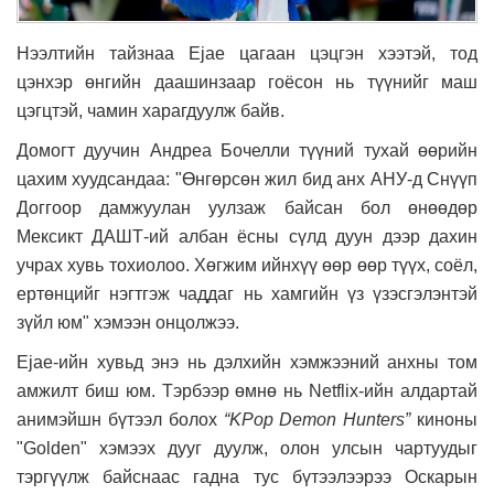
Нээлтийн тайзнаа Ejae цагаан цэцгэн хээтэй, тод
цэнхэр өнгийн даашинзаар гоёсон нь түүнийг маш
цэгцтэй, чамин харагдуулж байв.
Домогт дуучин Андреа Бочелли түүний тухай өөрийн
цахим хуудсандаа:
"Өнгөрсөн жил бид анх АНУ-д Снүүп
Доггоор дамжуулан уулзаж байсан бол өнөөдөр
Мексикт ДАШТ-ий албан ёсны сүлд дуун дээр дахин
учрах хувь тохиолоо. Хөгжим ийнхүү өөр өөр түүх, соёл,
ертөнцийг нэгтгэж чаддаг нь хамгийн үз үзэсгэлэнтэй
зүйл юм" хэмээн онцолжээ.
Ejae-ийн хувьд энэ нь дэлхийн хэмжээний анхны том
амжилт биш юм. Тэрбээр өмнө нь Netflix-ийн алдартай
анимэйшн бүтээл болох
“KPop Demon Hunters”
киноны
"Golden" хэмээх дууг дуулж, олон улсын чартуудыг
тэргүүлж байснаас гадна тус бүтээлээрээ Оскарын