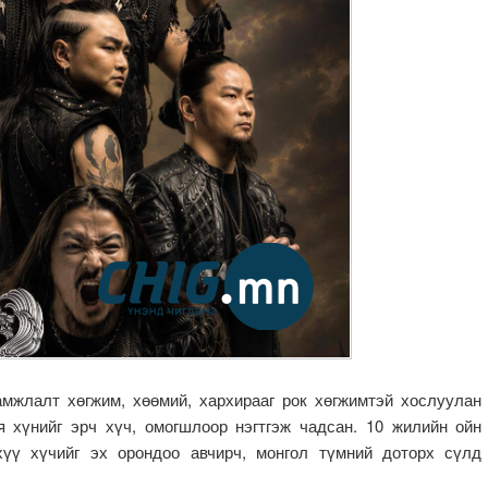
жлалт хөгжим, хөөмий, хархирааг рок хөгжимтэй хослуулан
 хүнийг эрч хүч, омогшлоор нэгтгэж чадсан. 10 жилийн ойн
хүү хүчийг эх орондоо авчирч, монгол түмний доторх сүлд