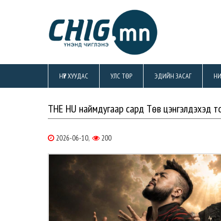
НҮҮР ХУУДАС
УЛС ТӨР
ЭДИЙН ЗАСАГ
НИ
THE HU наймдугаар сард Төв цэнгэлдэхэд т
2026-06-10,
200