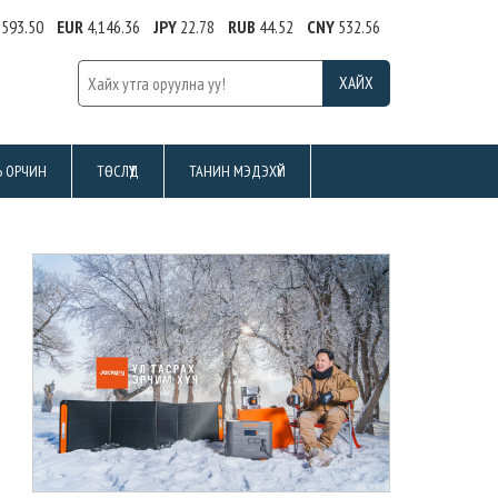
,593.50
EUR
4,146.36
JPY
22.78
RUB
44.52
CNY
532.56
Ь ОРЧИН
ТӨСЛҮҮД
ТАНИН МЭДЭХҮЙ