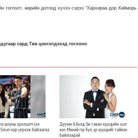
н тоглолт, өөрийн дотоод хүчээ сэрээ “Хархираа дор Хийморь
дугаар сард Төв цэнгэлдэхэд тоглоно
erno шоуны оролцогч Lee
Дуучин Б.Болд: Би таван хүүхдийн эцэг
 Sieun нар үерхэж байгаагаа
хүн. Миний гэр бүл, үр хүүхдийг тайван
байлгаарай