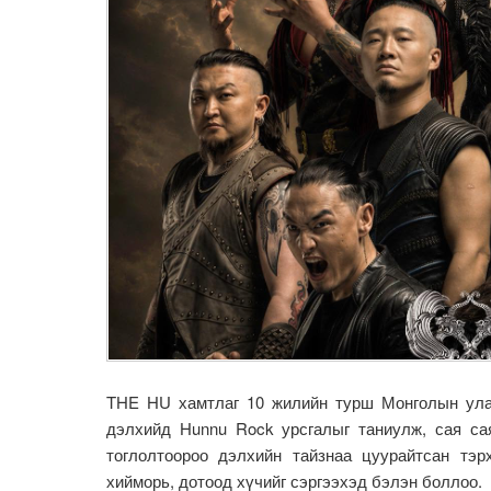
THE HU хамтлаг 10 жилийн турш Монголын улам
дэлхийд Hunnu Rock урсгалыг таниулж, сая сая
тоглолтоороо дэлхийн тайзнаа цуурайтсан тэр
хийморь, дотоод хүчийг сэргээхэд бэлэн боллоо.