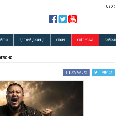
USD
3
ЙГЭМ
ДЭЛХИЙ ДАХИНД
СПОРТ
СОЁЛ УРЛАГ
БАЙГАЛ
оглоно
| ХУВААЛЦАХ
| ЖИРГЭХ