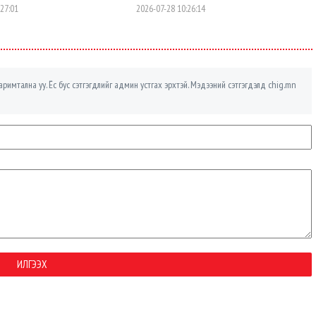
:27:01
2026-07-28 10:26:14
римтална уу. Ёс бус сэтгэгдлийг админ устгах эрхтэй. Мэдээний сэтгэгдэлд chig.mn