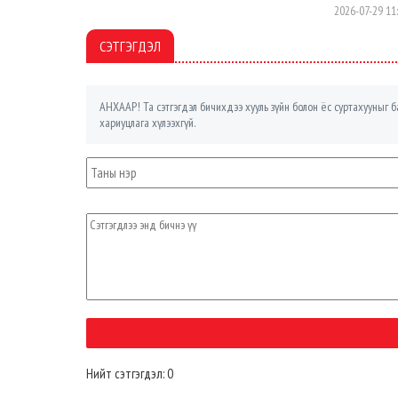
2026-07-29 11
СЭТГЭГДЭЛ
АНХААР! Та сэтгэгдэл бичихдээ хууль зүйн болон ёс суртахууныг ба
хариуцлага хүлээхгүй.
Нийт сэтгэгдэл: 0