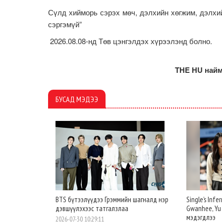
Сүлд хийморь сэрэх мөч, дэлхийн хөгжим, дэлхий
сэргэмүй”
2026.08.08-нд Төв цэнгэлдэх хүрээлэнд болно.
THE HU найм
БУСАД МЭДЭЭ
BTS бүтээлүүдээ Грэммийн шагналд нэр
Single’s Inf
дэвшүүлэхээс татгалзлаа
Gwanhee, Yu
мэдэгдлээ
2026-07-30 10:29:11