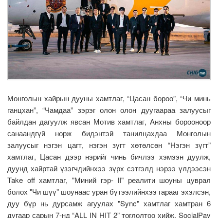
Монголын хайрын дууны хамтлаг, “Цасан бороо”, “Чи минь
ганцхан”, “Чамдаа” зэрэг олон олон дуугаараа залуусыг
байлдан дагуулж явсан Мотив хамтлаг, Анхны борооноор
санаандгүй норж бидэнтэй танилцахдаа Монголын
залуусыг нэгэн цагт, нэгэн зүгт хөтөлсөн “Нэгэн зүгт”
хамтлаг, Цасан дээр нэрийг чинь бичлээ хэмээн дуулж,
дуунд хайртай үзэгчдийнхээ зүрх сэтгэлд нэрээ үлдээсэн
Take off хамтлаг, "Миний гэр- II" реалити шоуны цуврал
болох "Чи шүү" шоунаас уран бүтээлийнхээ гарааг эхэлсэн,
дуу бүр нь дурсамж агуулах "Sync" хамтлаг хамтран 6
дугаар сарын 7-нд “ALL IN HIT 2” тоглолтоо хийж, SocialPay