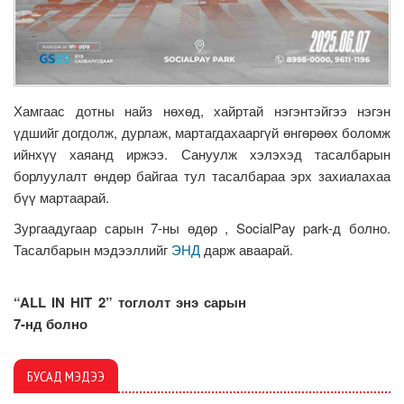
Хамгаас дотны найз нөхөд, хайртай нэгэнтэйгээ нэгэн
үдшийг догдолж, дурлаж, мартагдахааргүй өнгөрөөх боломж
ийнхүү хаяанд иржээ. Сануулж хэлэхэд тасалбарын
борлуулалт өндөр байгаа тул тасалбараа эрх захиалахаа
бүү мартаарай.
Зургаадугаар сарын 7-ны өдөр , SocialPay park-д болно.
Тасалбарын мэдээллийг
ЭНД
дарж аваарай.
“ALL IN HIT 2” тоглолт энэ сарын
7-нд болно
БУСАД МЭДЭЭ