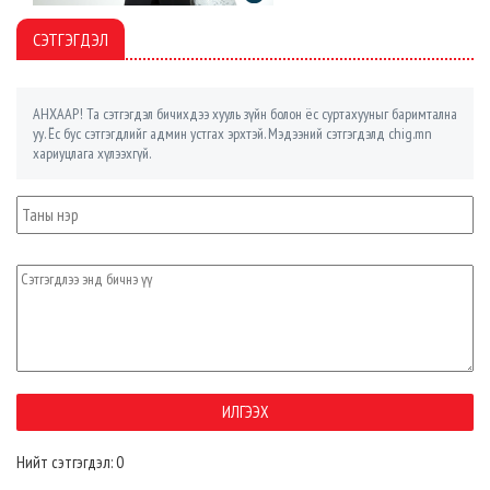
СЭТГЭГДЭЛ
АНХААР! Та сэтгэгдэл бичихдээ хууль зүйн болон ёс суртахууныг баримтална
уу. Ёс бус сэтгэгдлийг админ устгах эрхтэй. Мэдээний сэтгэгдэлд chig.mn
хариуцлага хүлээхгүй.
Нийт сэтгэгдэл: 0