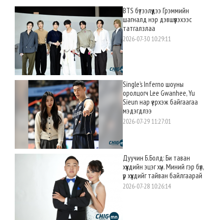
BTS бүтээлүүдээ Грэммийн
шагналд нэр дэвшүүлэхээс
татгалзлаа
2026-07-30 10:29:11
Single’s Inferno шоуны
оролцогч Lee Gwanhee, Yu
Sieun нар үерхэж байгаагаа
мэдэгдлээ
2026-07-29 11:27:01
Дуучин Б.Болд: Би таван
хүүхдийн эцэг хүн. Миний гэр бүл,
үр хүүхдийг тайван байлгаарай
2026-07-28 10:26:14