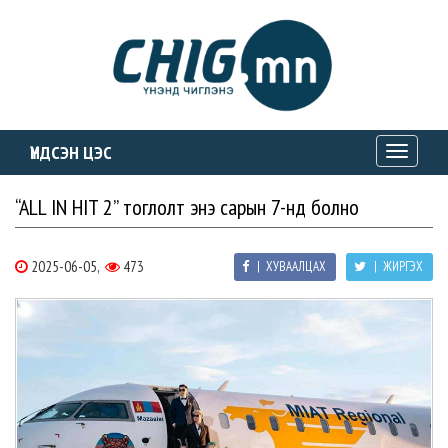
ҮНДСЭН ЦЭС
Toggle
navigati
“ALL IN HIT 2” тоглолт энэ сарын 7-нд болно
2025-06-05,
473
| ХУВААЛЦАХ
| ЖИРГЭХ