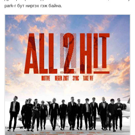
park-г бут ниргэх гэж байна.