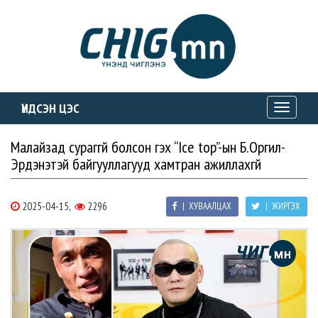
ҮНДСЭН ЦЭС
Toggle
navigati
Малайзад сураггүй болсон гэх “Ice top”-ын Б.Оргил-
Эрдэнэтэй байгууллагууд хамтран ажиллахгүй
2025-04-15,
2296
| ХУВААЛЦАХ
| ЖИРГЭХ