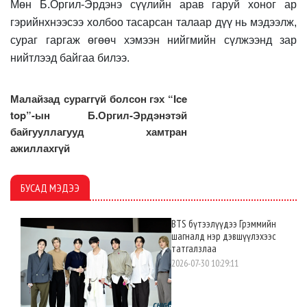
Мөн
Б.Оргил-Эрдэнэ сүүлийн
арав гаруй
хоног ар
гэрийнхнээсээ холбоо тасарсан талаар дүү нь мэдээлж,
сураг гаргаж өгөөч хэмээн нийгмийн сүлжээнд зар
нийтлээд байгаа билээ.
Малайзад сураггүй болсон гэх “Ice
top”-ын Б.Оргил-Эрдэнэтэй
байгууллагууд хамтран
ажиллахгүй
БУСАД МЭДЭЭ
BTS бүтээлүүдээ Грэммийн
шагналд нэр дэвшүүлэхээс
татгалзлаа
2026-07-30 10:29:11