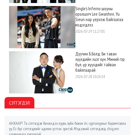
Single’s Inferno шоуны
оролцогч Lee Gwanhee, Yu
Sieun нар үерхэж байгаагаа
мэдэгдлээ
2026-07-29 11:27:01
Дуучин Б.Болд: Би таван
хүүхдийн эцэг хүн. Миний гэр
бүл, үр хүүхдийг тайван
байлгаарай
2026-07-28 10:26:14
СЭТГЭГДЭЛ
АНХААР! Та сэтгэгдэл бичихдээ хууль зүйн болон ёс суртахууныг баримтална
уу. Ёс бус сэтгэгдлийг админ устгах эрхтэй. Мэдээний сэтгэгдэлд chig.mn
хариуцлага хүлээхгүй.