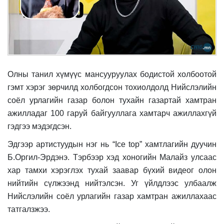
Олны танил хүмүүс мансууруулах бодистой холбоотой
гэмт хэрэг зөрчилд холбогдсон тохиолдолд Нийслэлийн
соёл урлагийн газар болон тухайн газартай хамтран
ажилладаг 100 гаруй байгууллага хамтарч ажиллахгүй
гэдгээ мэдэгдсэн.
Эдгээр артистуудын нэг нь
“Ice top” хамтлагийн дуучин
Б.Оргил-Эрдэнэ
.
Тэрбээр хэд хоногийн
Малайз улсаас
хар тамхи хэрэглэх тухай заавар бүхий видеог олон
нийтийн сүлжээнд
нийтэлсэн. Уг
үйлдлээс улбаалж
Нийслэлийн соёл урлагийн газар хамтран ажиллахаас
татгалзжээ.