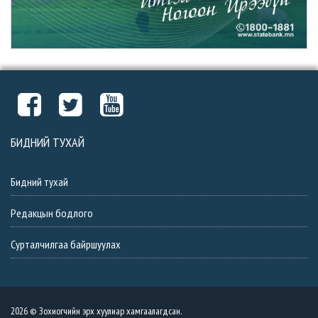
БИДНИЙ ТУХАЙ
Бидний тухай
Редакцын бодлого
Сурталчилгаа байршуулах
2026 © Зохиогчийн эрх хуулиар хамгаалагдсан.