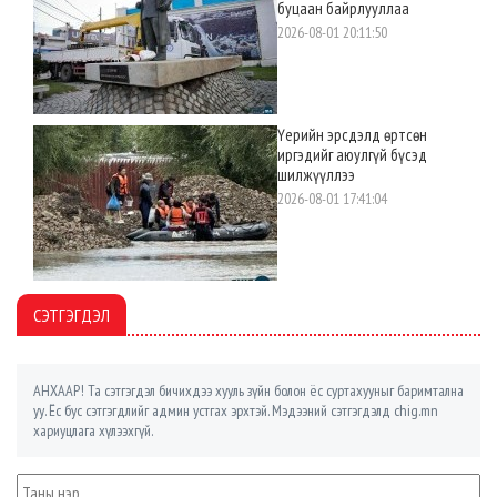
буцаан байрлууллаа
2026-08-01 20:11:50
Үерийн эрсдэлд өртсөн
иргэдийг аюулгүй бүсэд
шилжүүллээ
2026-08-01 17:41:04
СЭТГЭГДЭЛ
АНХААР! Та сэтгэгдэл бичихдээ хууль зүйн болон ёс суртахууныг баримтална
уу. Ёс бус сэтгэгдлийг админ устгах эрхтэй. Мэдээний сэтгэгдэлд chig.mn
хариуцлага хүлээхгүй.