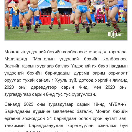
Монголын үндэсний бөхийн холбооноос мэдэгдэл гаргалаа.
Мэдэгдэлд “Монголын үндэсний бөхийн холбооноос
Засгийн газрын хурлаар батлах Үндэсний их баяр наадмын
үндэсний бөхийн барилдааны дүрэмд зарим өөрчлөлт
оруулах тухай саналыг Хууль зүй, дотоод хэргийн яаманд
2023 оны дөрөвдүгээр сарын 4-нд, мөн 2023 оны
зургаадугаар сарын 8-нд тус тус хүргүүлсэн.
Саналд 2023 оны гуравдугаар сарын 18-нд МҮБХ-ны
Барилдааны дүрмийн зөвлөлөөс баталж, Монгол бөхийн
өргөөнд зохиогдсон 34 барилдаан болон орон нутагт зал,
танхимын барилдаануудад хэрэгжүүлэн ажиллаж буй