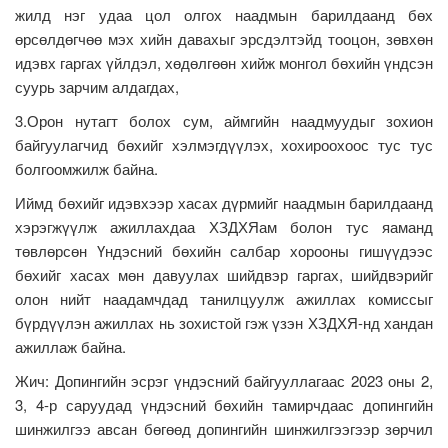
жилд нэг удаа цол олгох наадмын барилдаанд бөх
өрсөлдөгчөө мэх хийн давахыг эрсдэлтэйд тооцон, зөвхөн
идэвх гаргах үйлдэл, хөдөлгөөн хийж монгол бөхийн үндсэн
суурь зарчим алдагдах,
3.Орон нутагт болох сум, аймгийн наадмуудыг зохион
байгуулагчид бөхийг хэлмэгдүүлэх, хохироохоос тус тус
болгоомжилж байна.
Иймд бөхийг идэвхээр хасах дүрмийг наадмын барилдаанд
хэрэгжүүлж ажиллахдаа ХЗДХЯам болон тус яаманд
төвлөрсөн Үндэсний бөхийн салбар хорооны гишүүдээс
бөхийг хасах мөн давуулах шийдвэр гаргах, шийдвэрийг
олон нийт наадамчдад танилцуулж ажиллах комиссыг
бүрдүүлэн ажиллах нь зохистой гэж үзэн ХЗДХЯ-нд хандан
ажиллаж байна.
Жич: Допингийн эсрэг үндэсний байгууллагаас 2023 оны 2,
3, 4-р саруудад үндэсний бөхийн тамирчдаас допингийн
шинжилгээ авсан бөгөөд допингийн шинжилгээгээр зөрчил