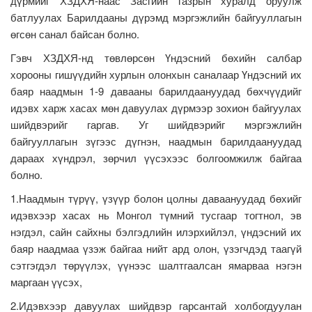
дүрмийг ХЗДХЯ-наас Засгийн газрын хуралд оруулж
батлуулах Барилдааны дүрэмд мэргэжлийн байгууллагын
өгсөн санал байсан болно.
Гэвч ХЗДХЯ-нд төвлөрсөн Үндэсний бөхийн салбар
хорооны гишүүдийн хурлын олонхын саналаар Үндэсний их
баяр наадмын 1-9 давааны барилдаануудад бөхчүүдийг
идэвх харж хасах мөн давуулах дүрмээр зохион байгуулах
шийдвэрийг гаргав. Уг шийдвэрийг мэргэжлийн
байгууллагын зүгээс дүгнэн, наадмын барилдаануудад
дараах хүндрэл, зөрчил үүсэхээс болгоомжилж байгаа
болно.
1.Наадмын түрүү, үзүүр болон цолны даваануудад бөхийг
идэвхээр хасах нь Монгол түмний тусгаар тогтнол, эв
нэгдэл, сайн сайхны бэлгэдлийн илэрхийлэл, үндэсний их
баяр наадмаа үзэж байгаа нийт ард олон, үзэгчдэд таагүй
сэтгэгдэл төрүүлэх, үүнээс шалтгаалсан ямарваа нэгэн
маргаан үүсэх,
2.Идэвхээр давуулах шийдвэр гарсантай холбогдуулан