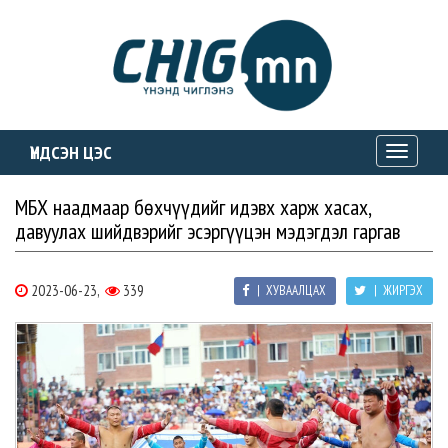
ҮНДСЭН ЦЭС
Toggle
navigati
МҮБХ наадмаар бөхчүүдийг идэвх харж хасах,
давуулах шийдвэрийг эсэргүүцэн мэдэгдэл гаргав
2023-06-23,
339
| ХУВААЛЦАХ
| ЖИРГЭХ