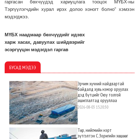
гаргасан бөхчүүдэд хариуцлага тооцох МҮБХ-ны
Тэргүүлэгчдийн хурал ирэх долоо хоногт болно” хэмээн
мэдэгджээ.
МҮБХ наадмаар бөхчүүдийг идэвх
харж хасах, давуулах шийдвэрийг
эсэргүүцэн мэдэгдэл гаргав
БУСАД МЭДЭЭ
Эрчим хүчний найдвартай
байдалд хувь нэмэр оруулах
дэд бүтцийг Оюу толгой
ашиглалтад орууллаа
2026-08-03 15:20:30
Төр, нийгмийн нэрт
зүтгэлтэн С.Зоригийн хөшөөг