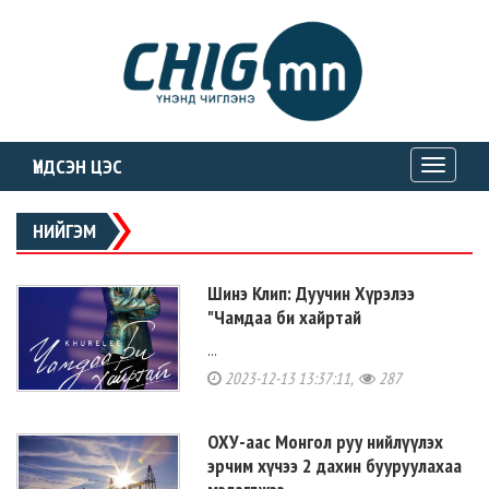
ҮНДСЭН ЦЭС
Toggle
navigati
НИЙГЭМ
Шинэ Клип: Дуучин Хүрэлээ
"Чамдаа би хайртай
...
2023-12-13 13:37:11,
287
ОХУ-аас Монгол руу нийлүүлэх
эрчим хүчээ 2 дахин бууруулахаа