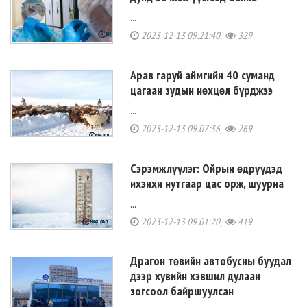
...
2023-12-13 09:21:40,
329
Арав гаруй аймгийн 40 суманд
цагаан зудын нөхцөл бүрджээ
...
2023-12-13 09:07:36,
269
Сэрэмжлүүлэг: Ойрын өдрүүдэд
ихэнхи нутгаар цас орж, шуурна
...
2023-12-13 09:01:20,
419
Драгон төвийн автобусны буудал
дээр хувийн хэвшил дулаан
зогсоол байршуулсан