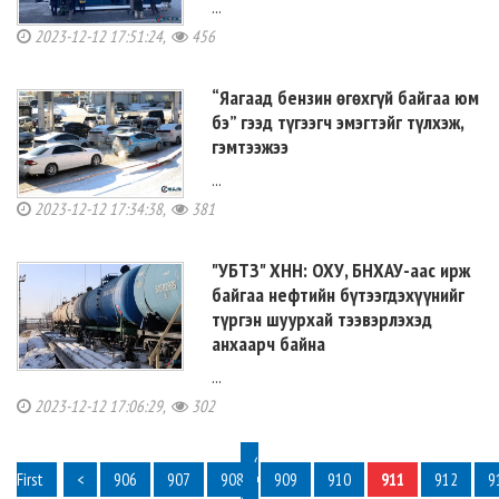
...
2023-12-12 17:51:24,
456
“Яагаад бензин өгөхгүй байгаа юм
бэ” гээд түгээгч эмэгтэйг түлхэж,
гэмтээжээ
...
2023-12-12 17:34:38,
381
"УБТЗ" ХНН: ОХУ, БНХАУ-аас ирж
байгаа нефтийн бүтээгдэхүүнийг
түргэн шуурхай тээвэрлэхэд
анхаарч байна
...
2023-12-12 17:06:29,
302
‹
First
<
906
907
908
909
910
911
912
9