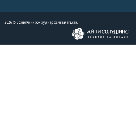
2026 © Зохиогчийн эрх хуулиар хамгаалагдсан.