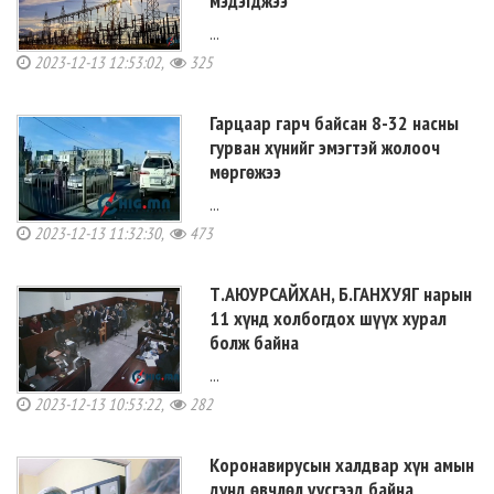
мэдэгджээ
...
2023-12-13 12:53:02,
325
Гарцаар гарч байсан 8-32 насны
гурван хүнийг эмэгтэй жолооч
мөргөжээ
...
2023-12-13 11:32:30,
473
Т.АЮУРСАЙХАН, Б.ГАНХУЯГ нарын
11 хүнд холбогдох шүүх хурал
болж байна
...
2023-12-13 10:53:22,
282
Коронавирусын халдвар хүн амын
дунд өвчлөл үүсгээд байна