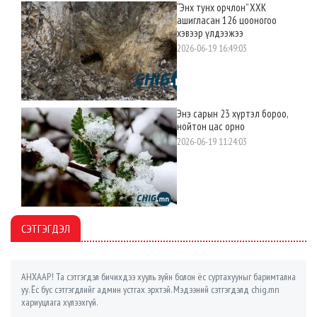
“Энх тунх орчлон” ХХК
ашигласан 126 цооногоо
хэвээр үлдээжээ
2026-06-19 16:49:03
Энэ сарын 23 хүртэл бороо,
нойтон цас орно
2026-06-19 11:24:03
СЭТГЭГДЭЛ
АНХААР! Та сэтгэгдэл бичихдээ хууль зүйн болон ёс суртахууныг баримтална
уу. Ёс бус сэтгэгдлийг админ устгах эрхтэй. Мэдээний сэтгэгдэлд chig.mn
хариуцлага хүлээхгүй.