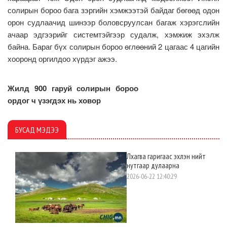
солирын бороо бага зэргийн хэмжээтэй байдаг бөгөөд одон
орон судлаачид шинээр боловсруулсан багаж хэрэгслийн
ачаар эдгээрийг системтэйгээр судалж, хэмжиж эхэлж
байна. Бараг бүх солирын бороо өглөөний 2 цагаас 4 цагийн
хооронд оргилдоо хүрдэг ажээ.
Жилд 900 гаруй солирын бороо
ордог ч үзэгдэх нь ховор
БУСАД МЭДЭЭ
Лхагва гаригаас эхлэн нийт
нутгаар дулаарна
2026-06-22 12:40:29