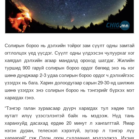
Солирын бороо нь дэлхийн тойрог зам сүүлт одны замтай
огтлолцох үед үүсдэг. Сүүлт одны үлдээсэн чулуурхаг хог
хаягдал дэлхийн агаар мандалд ороход шатдаг. Жилийн
туршид 900 гаруй солирын бороо ордог бөгөөд энэ нь нэг
шөнө дунджаар 2-3 удаа солирын бороо ордог ч дэлхийгээс
үзэгдэх нь бага. Харин долоодугаар сарын 29-30-нд шилжих
шөнө үзэгдэх энэ солирын бороо нь тэнгэрийг бүрхэх мэт
харагдах гэнэ.
“Тэнгэр галан зураасаар дүүрч харагдах тул хөдөө тал
нутагт илүү үзэсгэлэнтэй байх нь мэдээж. Нүд тань
харанхуйд дасахад ердөө 20 минут л хангалттай. Ямар
нэгэн дуран, телескоп хэрэггүй, зүгээр л тэнгэр лүү
хараарай” гэж Одон орон судлаачид мэдээлжээ. Ихэнх