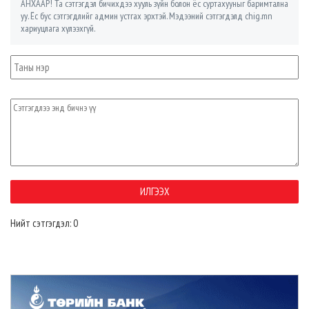
АНХААР! Та сэтгэгдэл бичихдээ хууль зүйн болон ёс суртахууныг баримтална
уу. Ёс бус сэтгэгдлийг админ устгах эрхтэй. Мэдээний сэтгэгдэлд chig.mn
хариуцлага хүлээхгүй.
Нийт сэтгэгдэл: 0