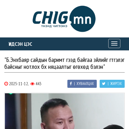
ҮНДСЭН ЦЭС
Toggle
navigati
"Б.Энхбаяр сайдын баримт гээд байгаа зүйлийг гүтгэлэг
байсныг нотлох бүх няцаалтыг өгөхөд бэлэн"
2025-11-12,
443
| ХУВААЛЦАХ
| ЖИРГЭХ