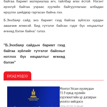
байгаа баримт материалаа өгч, тайлбар өгөх ёстой. Нэгэнт
ирэхгүй байгаа учраас хуулийн байгууллагаас албадан
ирүүлэх шийдвэр гаргасан байна лээ.
Б.Энхбаяр сайд энэ баримт гээд байгаа зүйлсээ хурдан
аваачиж өгөөсэй. Бид гүтгэлэг байсан гэдэг бүх няцаалтыг
өгөхөд бэлэн байна” гэлээ.
"Б.Энхбаяр сайдын баримт гээд
байгаа зүйлийг гүтгэлэг байсныг
нотлох бүх няцаалтыг өгөхөд
бэлэн"
БУСАД МЭДЭЭ
Монгол Улсын хуулиудын
55.9 хувьд хуулийн
хэрэгжилтийн үр дагаврын
үнэлгээ хийгджээ
2026-07-30 11:06:45