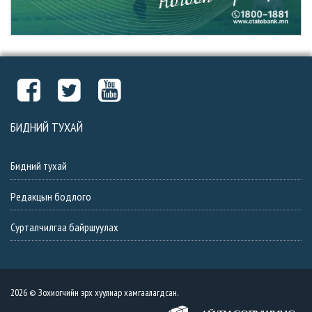
БИДНИЙ ТУХАЙ
Бидний тухай
Редакцын бодлого
Сурталчилгаа байршуулах
2026 © Зохиогчийн эрх хуулиар хамгаалагдсан.