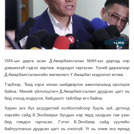
УИХ-ын дарга асан Д.Амарбаясгалан МАН-ын даргад нэр
дэвшихгүй гэдгээ зарлаж, мэдэгдэл гаргасан. Үүний дараагаар
Д.Амарбаясгалангийн өмгөөлөгч Ү.Амарбат мэдээлэл өглөө.
Тэрбээр, “Бид хэрэг хянан шийдвэрлэх ажиллагаанд оролцож
байна. Миний үйлчлүүлэгч Д.Амарбаясгаланг дуудсан цагт нь
бид очоод мэдүүлэг, байцаалт, тайлбар өгч байна.
Харин энэ бүх асуудалтай холбоотойгоор Хууль зүй, дотоод
хэргийн сайд Б.Энхбаярыг бусдын нэр төрд халдсан гэж үзэн
бид гомдол гаргасан. Гэтэл Б.Энхбаяр сайд хуулийн
байгууллагын дуудсан цагт нь очоогүй. Уг нь очиж энэ яриад