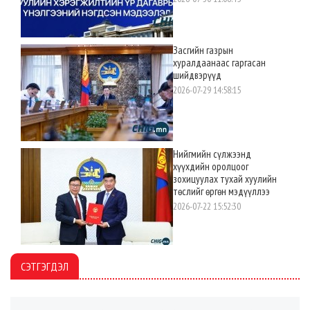
Засгийн газрын
хуралдаанаас гаргасан
шийдвэрүүд
2026-07-29 14:58:15
Нийгмийн сүлжээнд
хүүхдийн оролцоог
зохицуулах тухай хуулийн
төслийг өргөн мэдүүллээ
2026-07-22 15:52:30
СЭТГЭГДЭЛ