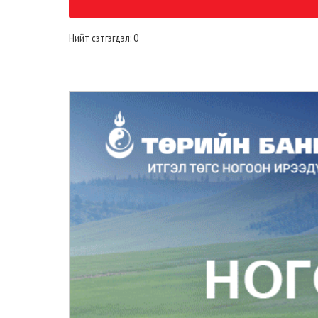
Нийт сэтгэгдэл: 0