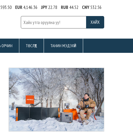
,593.50
EUR
4,146.36
JPY
22.78
RUB
44.52
CNY
532.56
Ь ОРЧИН
ТӨСЛҮҮД
ТАНИН МЭДЭХҮЙ