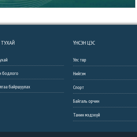
 ТУХАЙ
ҮНСЭН ЦЭС
ухай
Улс төр
н бодлого
Нийгэм
лгаа байршуулах
Спорт
Байгаль орчин
Танин мэдэхүй