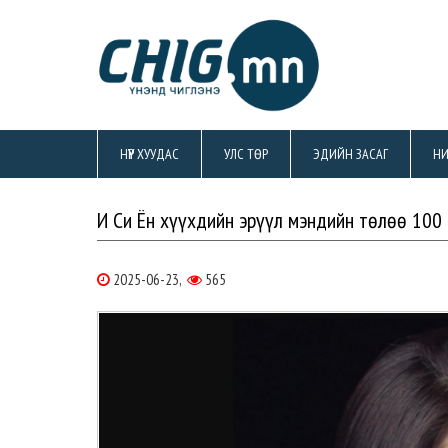
НҮҮР ХУУДАС
УЛС ТӨР
ЭДИЙН ЗАСАГ
НИ
И Си Ён хүүхдийн эрүүл мэндийн төлөө 100 
2025-06-23,
565