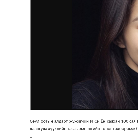
Сөүл хотын алдарт жүжигчин И Си Ён саяхан 100 сая
ялангуяа хүүхдийн тасаг, эмнэлгийн тоног төхөөрөмж