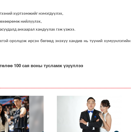
гээний хүртээмжийг нэмэгдүүлэх,
 төхөөрөмж нийлүүлэх,
суудалд анхаарал хандуулах гэж үзжээ.
хтэй оролцож ирсэн бөгөөд энэхүү хандив нь түүний хүмүүнлэгийн
төлөө 100 сая воны тусламж үзүүллээ