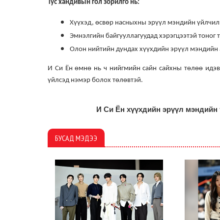
Тус хандивын гол зорилго нь:
Хүүхэд, өсвөр насныхны эрүүл мэндийн үйлчил
Эмнэлгийн байгууллагуудад хэрэгцээтэй тоног
Олон нийтийн дундах хүүхдийн эрүүл мэндийн а
И Си Ён өмнө нь ч нийгмийн сайн сайхны төлөө идэв
үйлсэд нэмэр болох төлөвтэй.
И Си Ён хүүхдийн эрүүл мэндийн 
БУСАД МЭДЭЭ