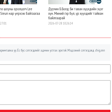
erno шоуны оролцогч Lee
Дуучин Б.Болд: Би таван хүүхдийн эцэг
 Sieun нар үерхэж байгаагаа
хүн. Миний гэр бүл, үр хүүхдийг тайван
байлгаарай
:27:01
2026-07-28 10:26:14
римтална уу. Ёс бус сэтгэгдлийг админ устгах эрхтэй. Мэдээний сэтгэгдэлд chig.mn