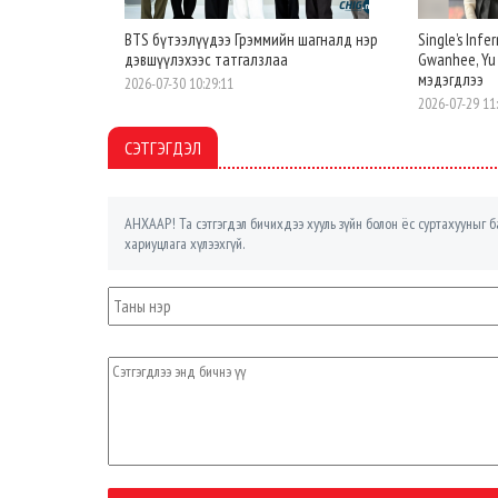
BTS бүтээлүүдээ Грэммийн шагналд нэр
Single’s Inf
дэвшүүлэхээс татгалзлаа
Gwanhee, Yu
мэдэгдлээ
2026-07-30 10:29:11
2026-07-29 11
СЭТГЭГДЭЛ
АНХААР! Та сэтгэгдэл бичихдээ хууль зүйн болон ёс суртахууныг ба
хариуцлага хүлээхгүй.