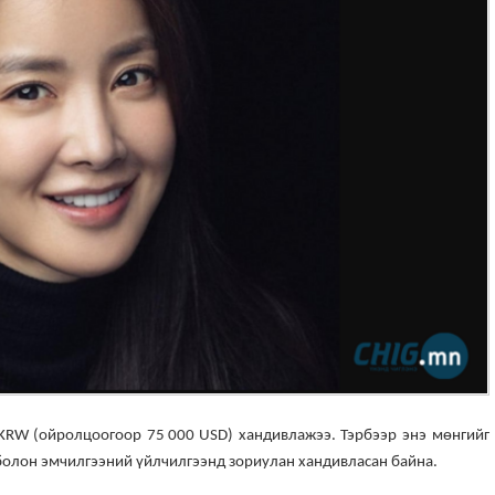
 KRW (ойролцоогоор 75 000 USD) хандивлажээ. Тэрбээр энэ мөнгийг
 болон эмчилгээний үйлчилгээнд зориулан хандивласан байна.