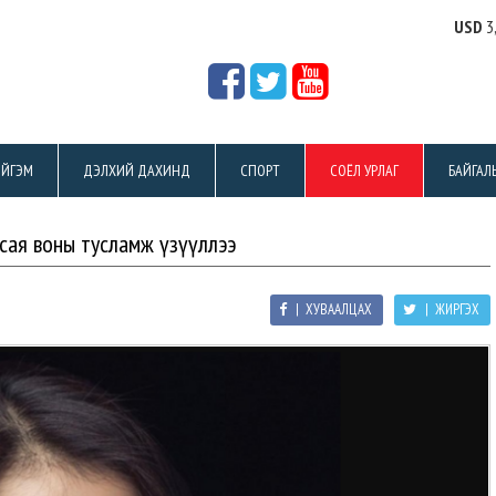
USD
3
ЙГЭМ
ДЭЛХИЙ ДАХИНД
СПОРТ
СОЁЛ УРЛАГ
БАЙГАЛ
сая воны тусламж үзүүллээ
| ХУВААЛЦАХ
| ЖИРГЭХ