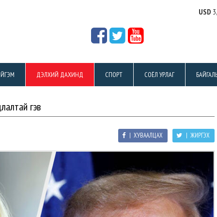
USD
3
ЙГЭМ
ДЭЛХИЙ ДАХИНД
СПОРТ
СОЁЛ УРЛАГ
БАЙГАЛ
лалтай гэв
| ХУВААЛЦАХ
| ЖИРГЭХ