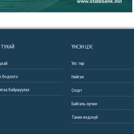
 ТУХАЙ
ҮНСЭН ЦЭС
ухай
Улс төр
н бодлого
Нийгэм
лгаа байршуулах
Спорт
Байгаль орчин
Танин мэдэхүй