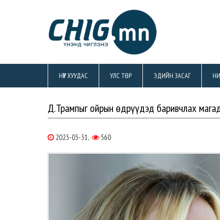
НҮҮР ХУУДАС
УЛС ТӨР
ЭДИЙН ЗАСАГ
НИ
Д.Трампыг ойрын өдрүүдэд баривчлах магад
2023-03-31,
560