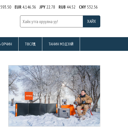
,593.50
EUR
4,146.36
JPY
22.78
RUB
44.52
CNY
532.56
Ь ОРЧИН
ТӨСЛҮҮД
ТАНИН МЭДЭХҮЙ