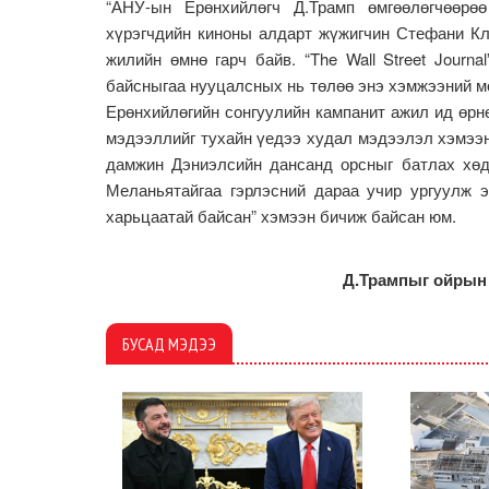
“АНУ-ын Ерөнхийлөгч Д.Трамп өмгөөлөгчөөр
хүрэгчдийн киноны алдарт жүжигчин Стефани Кл
жилийн өмнө гарч байв. “The Wall Street Journ
байсныгаа нууцалсных нь төлөө энэ хэмжээний мө
Ерөнхийлөгийн сонгуулийн кампанит ажил ид өрнө
мэдээллийг тухайн үедээ худал мэдээлэл хэмээн 
дамжин Дэниэлсийн дансанд орсныг батлах хөд
Меланьятайгаа гэрлэсний дараа учир ургуулж э
харьцаатай байсан” хэмээн бичиж байсан юм.
Д.Трампыг ойрын 
БУСАД МЭДЭЭ