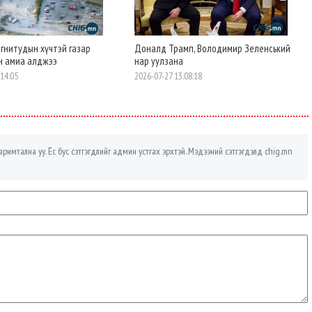
агнитудын хүчтэй газар
Доналд Трамп, Володимир Зеленський
үн амиа алджээ
нар уулзана
:14:05
2026-07-27 13:08:18
римтална уу. Ёс бус сэтгэгдлийг админ устгах эрхтэй. Мэдээний сэтгэгдэлд chig.mn