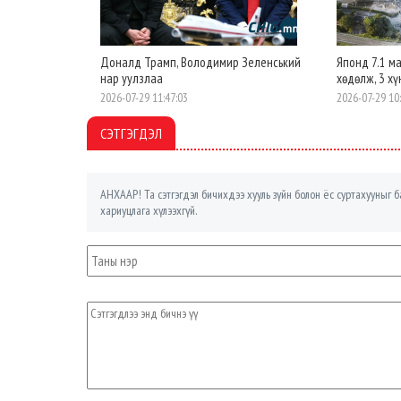
Доналд Трамп, Володимир Зеленський
Японд 7.1 м
нар уулзлаа
хөдөлж, 3 х
2026-07-29 11:47:03
2026-07-29 10
СЭТГЭГДЭЛ
АНХААР! Та сэтгэгдэл бичихдээ хууль зүйн болон ёс суртахууныг ба
хариуцлага хүлээхгүй.