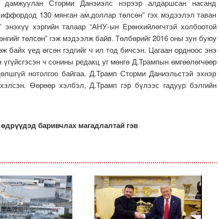
өө дамжуулан Сторми Данэиэлс нэрээр алдаршсан насанд
иффордод 130 мянган ам.доллар төлсөн” гэх мэдээлэл таван
al” энэхүү хэргийн талаар “АНУ-ын Ерөнхийлөгчтэй холбоотой
нгийг төлсөн” гэж мэдээлж байв. Төлбөрийг 2016 оны зун буюу
ж байх үед өгсөн гэдгийг ч ил тод бичсэн. Цагаан ордноос энэ
үгүйсгэсэн ч сонины редакц уг мөнгө Д.Трампын өмгөөлөгчөөр
өлшгүй нотолгоо байгаа. Д.Трамп Сторми Даниэльстэй эхнэр
хэлсэн. Өөрөөр хэлбэл, Д.Трамп гэр бүлээс гадуур бэлгийн
өдрүүдэд баривчлах магадлалтай гэв