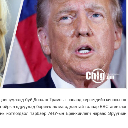
 дэвшүүлээд буй Доналд Трампыг насанд хүрэгчдийн киноны од
ийг ойрын өдрүүдэд баривчлах магадлалтай талаар ВВС агентлаг
 нь нотлогдвол тэрбээр АНУ-ын Ерөнхийлөгч нараас Эрүүгийн