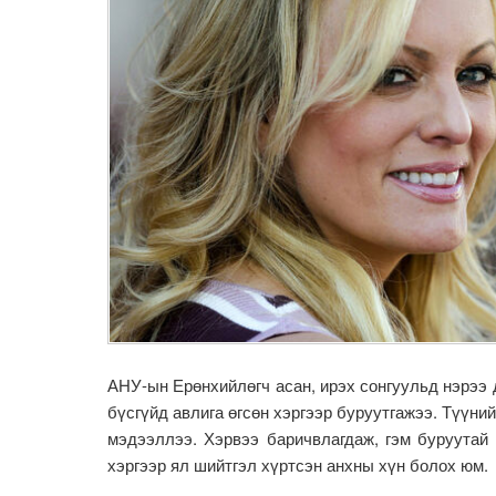
АНУ-ын Ерөнхийлөгч асан, ирэх сонгуульд нэрээ
бүсгүйд авлига өгсөн хэргээр буруутгажээ. Түүн
мэдээллээ. Хэрвээ баричвлагдаж, гэм буруутай
хэргээр ял шийтгэл хүртсэн анхны хүн болох юм.