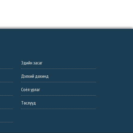
Эдийн засаг
Дэлхий дахинд
Соёл урлаг
Төслүүд