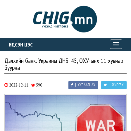
ҮНДСЭН ЦЭС
Toggle
navigati
Дэлхийн банк: Украины ДНБ 45, ОХУ-ынх 11 хувиар
буурна
2022-12-11,
590
| ХУВААЛЦАХ
| ЖИРГЭХ