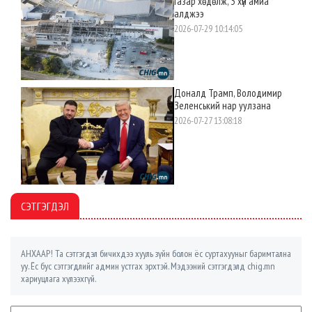
газар хөдөлж, 3 хүн амиа
алджээ
2026-07-29 10:14:05
Доналд Трамп, Володимир
Зеленський нар уулзана
2026-07-27 13:08:18
СЭТГЭГДЭЛ
АНХААР! Та сэтгэгдэл бичихдээ хууль зүйн болон ёс суртахууныг баримтална
уу. Ёс бус сэтгэгдлийг админ устгах эрхтэй. Мэдээний сэтгэгдэлд chig.mn
хариуцлага хүлээхгүй.