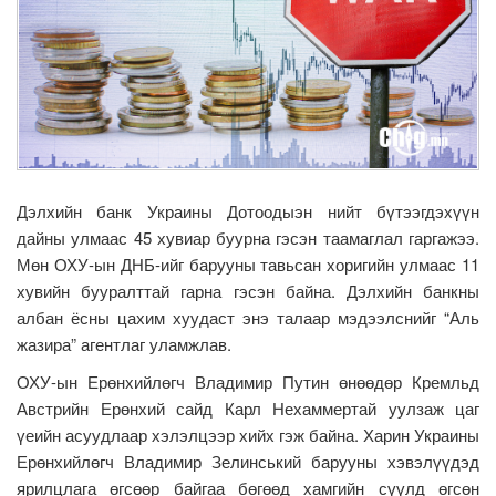
Дэлхийн банк Украины Дотоодыэн нийт бүтээгдэхүүн
дайны улмаас 45 хувиар буурна гэсэн таамаглал гаргажээ.
Мөн ОХУ-ын ДНБ-ийг барууны тавьсан хоригийн улмаас 11
хувийн бууралттай гарна гэсэн байна. Дэлхийн банкны
албан ёсны цахим хуудаст энэ талаар мэдээлснийг “Аль
жазира” агентлаг уламжлав.
ОХУ-ын Ерөнхийлөгч Владимир Путин өнөөдөр Кремльд
Австрийн Ерөнхий сайд Карл Нехаммертай уулзаж цаг
үеийн асуудлаар хэлэлцээр хийх гэж байна. Харин Украины
Ерөнхийлөгч Владимир Зелинський барууны хэвэлүүдэд
ярилцлага өгсөөр байгаа бөгөөд хамгийн сүүлд өгсөн