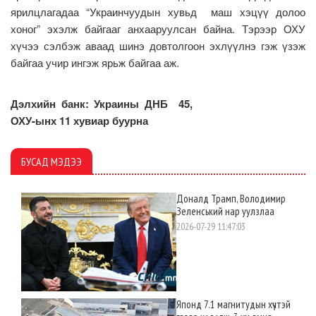
ярилцлагадаа “Украинчуудын хувьд маш хэцүү долоо
хоног” эхэлж байгааг анхааруулсан байна. Тэрээр ОХУ
хүчээ сэлбэж аваад шинэ довтолгоон эхлүүлнэ гэж үзэж
байгаа учир ингэж ярьж байгаа аж.
Дэлхийн банк: Украины ДНБ 45,
ОХУ-ынх 11 хувиар буурна
БУСАД МЭДЭЭ
Доналд Трамп, Володимир
Зеленський нар уулзлаа
2026-07-29 11:47:03
Японд 7.1 магнитудын хүчтэй