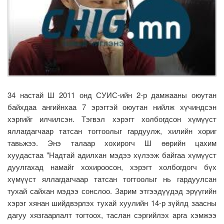
34 настай Ш 2011 онд СУИС-ийн 2-р дамжааны оюутан
байхдаа ангийнхаа 7 эрэгтэй оюутан нийлж хүчиндсэн
хэргийг илчилсэн. Тэгвэл хэрэгт холбогдсон хүмүүст
яллагдагчаар татсан тогтоолыг гардуулж, хилийн хориг
тавьжээ. Энэ талаар хохирогч Ш өөрийн цахим
хуудастаа "Надтай адилхан мэдээ хүлээж байгаа хүмүүст
дуулгахад намайг хохироосон, хэрэгт холбогдогч бүх
хүмүүст яллагдагчаар татсан тогтоолыг нь гардуулсан
тухай сайхан мэдээ сонслоо. Зарим этгээдүүдэд эрүүгийн
хэрэг хянан шийдвэрлэх тухай хуулийн 14-р зүйлд заасны
дагуу хязгаарлалт тогтоох, таслан сэргийлэх арга хэмжээ