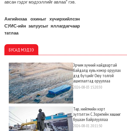
авсан гэдэг мэдээллийг авлаа" гэв.
Ангийнхаа охиныг хүчирхийлсэн
СУИС-ийн залуусыг яллагдагчаар
татлаа
БУСАД МЭДЭЭ
Эрчим хүчний найдвартай
байдалд хувь нэмэр оруулах
дэд бүтцийг Оюу толгой
ашиглалтад орууллаа
2026-08-03 15:20:30
Төр, нийгмийн нэрт
зүтгэлтэн С.Зоригийн хөшөөг
буцаан байрлууллаа
2026-08-01 20:11:50