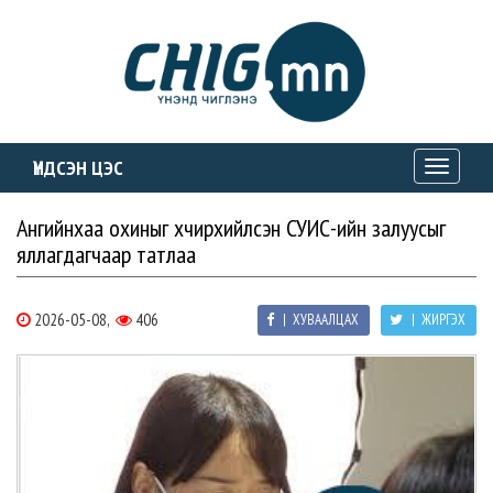
ҮНДСЭН ЦЭС
Toggle
navigati
Ангийнхаа охиныг хүчирхийлсэн СУИС-ийн залуусыг
яллагдагчаар татлаа
2026-05-08,
406
| ХУВААЛЦАХ
| ЖИРГЭХ