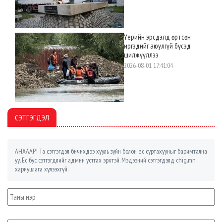
Үерийн эрсдэлд өртсөн
иргэдийг аюулгүй бүсэд
шилжүүллээ
2026-08-01 17:41:04
СЭТГЭГДЭЛ
АНХААР! Та сэтгэгдэл бичихдээ хууль зүйн болон ёс суртахууныг баримтална
уу. Ёс бус сэтгэгдлийг админ устгах эрхтэй. Мэдээний сэтгэгдэлд chig.mn
хариуцлага хүлээхгүй.