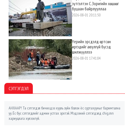
зүтгэлтэн С.Зоригийн хөшөөг
буцаан байрлууллаа
2026-08-01 20:11:50
Үерийн эрсдэлд өртсөн
иргэдийг аюулгүй бүсэд
шилжүүллээ
2026-08-01 17:41:04
СЭТГЭГДЭЛ
АНХААР! Та сэтгэгдэл бичихдээ хууль зүйн болон ёс суртахууныг баримтална
уу. Ёс бус сэтгэгдлийг админ устгах эрхтэй. Мэдээний сэтгэгдэлд chig.mn
хариуцлага хүлээхгүй.