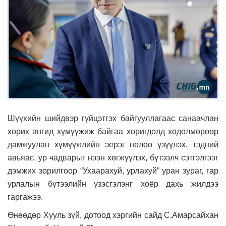
Шүүхийн шийдвэр гүйцэтгэх байгууллагаас санаачлан
хорих ангид хүмүүжиж байгаа хоригдолд хөдөлмөрөөр
дамжуулан хүмүүжлийн эерэг нөлөө үзүүлэх, тэдний
авьяас, ур чадварыг нээн хөгжүүлэх, бүтээлч сэтгэлгээг
дэмжих зорилгоор “Ухаарахуй, урлахуй” уран зураг, гар
урлалын бүтээлийн үзэсгэлэнг хоёр дахь жилдээ
гаргажээ.
Өнөөдөр Хууль зүй, дотоод хэргийн сайд С.Амарсайхан