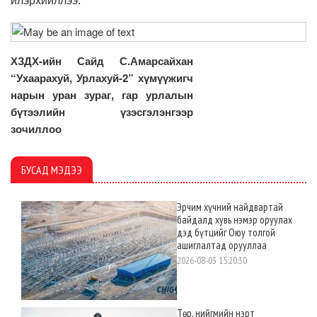
илэрхийллээ.
ХЗДХ-ийн Сайд С.Амарсайхан
“Ухаарахуй, Урлахуй-2” хүмүүжигч
нарын уран зураг, гар урлалын
бүтээлийн үзэсгэлэнгээр
зочиллоо
БУСАД МЭДЭЭ
Эрчим хүчний найдвартай
байдалд хувь нэмэр оруулах
дэд бүтцийг Оюу толгой
ашиглалтад орууллаа
2026-08-03 15:20:30
Төр, нийгмийн нэрт