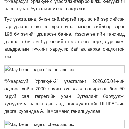
“Ухаарахуй, Урлахуй-2” үзэсгэлэнгээр зочилж, хүмүүжигч
нарын уран бүтээлийг үзэж сонирхлоо.
Тус үзэсгэлэнд бүтэн сийлбэртэй гэр, эсгийгээр хийсэн
гар урлалын бүтээл, уран зураг, модон сийлбэр зэрэг
196 бүтээлийг дэлгэсэн байна. Үзэсгэлэнгийн танхимд
дэлгэсэн бүтээл бүр өөрийн гэсэн өнгө төрх, дурсамж,
амьдралын түүхийг харуулж байгаагаараа онцлогтой
юм.
“Ухаарахуй, Урлахуй-2” үзэсгэлэнг 2026.05.04-ний
өдрөөс хойш 2000 орчим хүн үзэж сонирхсон бол 50
гаруй сая төгрөгийн уран бүтээлийг борлуулж,
хүмүүжигч нарын дансанд шилжүүлснийг ШШГЕГ-ын
дарга, хурандаа А.Намсаманд танилцууллаа.