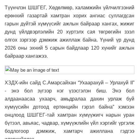
Түүнчлэн ШШГЕГ, Хөдөлмөр, халамжийн үйлчилгээний
ерөнхий газартай хамтран хорих ангиас суллагдсан
гарын дүйтэй хүмүүсийг ажлын байраар хангах, жижиг
дунд үйлдвэрлэлийн 20 хүртэлх сая төгрөгийн зээл
олгох зэргээр дэмжиж ажиллаж байна. Үүний үр дүнд
2026 оны эхний 5 сарын байдлаар 120 хүнийг ажлын
байраар хангажээ.
ХЗДХ-ийн сайд С.Амарсайхан “Ухаарахуй – Урлахуй II”
- энэ бол зүгээр нэг үзэсгэлэн биш. Энэ бол
алдаанаасаа ухаарч, амьдралаа дахин урлаж буй
хүмүүсийн дотоод ертөнцийн гэрэл байна” хэмээн
онцлоод ШШГЕГ-тай хамтран хүмүүжигч нарын уран
бүтээл, авьяас, чадвар, хүмүүжлийн үйл хэргийг үргэлж
бодлогоор дэмжиж, хамтарч ажиллана гэдгээ