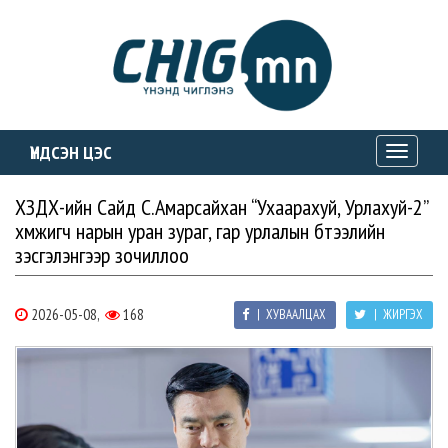
ҮНДСЭН ЦЭС
Toggle
navigati
ХЗДХ-ийн Сайд С.Амарсайхан “Ухаарахуй, Урлахуй-2”
хүмүүжигч нарын уран зураг, гар урлалын бүтээлийн
үзэсгэлэнгээр зочиллоо
2026-05-08,
168
| ХУВААЛЦАХ
| ЖИРГЭХ