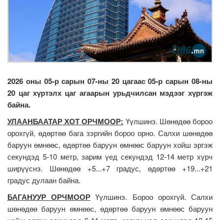
2026 оны 05-р сарын 07-ны 20 цагаас 05-р сарын 08-ны
20 цаг хүртэлх цаг агаарын урьдчилсан мэдээг хүргэж
байна.
УЛААНБААТАР ХОТ ОРЧМООР:
Үүлшинэ. Шөнөдөө бороо
орохгүй, өдөртөө бага зэргийн бороо орно. Салхи шөнөдөө
баруун өмнөөс, өдөртөө баруун өмнөөс баруун хойш эргэж
секундэд 5-10 метр, зарим үед секундэд 12-14 метр хүрч
ширүүснэ. Шөнөдөө +5...+7 градус, өдөртөө +19...+21
градус дулаан байна.
БАГАНУУР ОРЧМООР
Үүлшинэ. Бороо орохгүй. Салхи
шөнөдөө баруун өмнөөс, өдөртөө баруун өмнөөс баруун