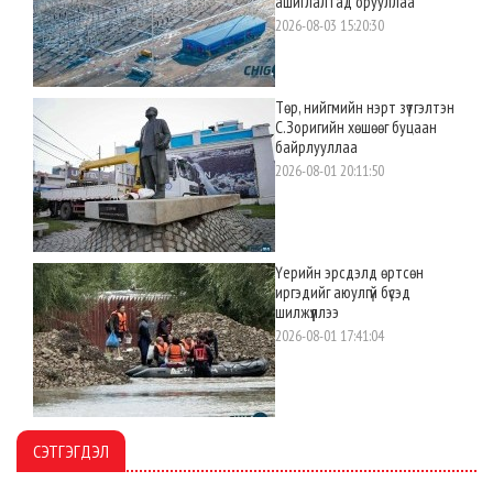
ашиглалтад орууллаа
2026-08-03 15:20:30
Төр, нийгмийн нэрт зүтгэлтэн
С.Зоригийн хөшөөг буцаан
байрлууллаа
2026-08-01 20:11:50
Үерийн эрсдэлд өртсөн
иргэдийг аюулгүй бүсэд
шилжүүллээ
2026-08-01 17:41:04
СЭТГЭГДЭЛ