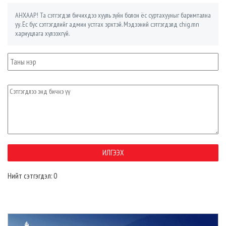
АНХААР! Та сэтгэгдэл бичихдээ хууль зүйн болон ёс суртахууныг баримтална
уу. Ёс бус сэтгэгдлийг админ устгах эрхтэй. Мэдээний сэтгэгдэлд chig.mn
хариуцлага хүлээхгүй.
Нийт сэтгэгдэл: 0