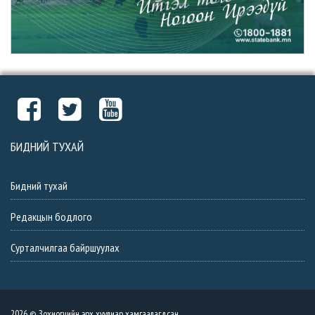
БИДНИЙ ТУХАЙ
Бидний тухай
Редакцын бодлого
Сурталчилгаа байршуулах
2026 © Зохиогчийн эрх хуулиар хамгаалагдсан.