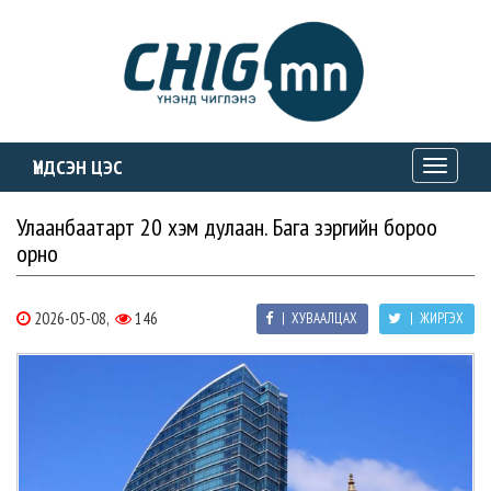
ҮНДСЭН ЦЭС
Toggle
navigati
Улаанбаатарт 20 хэм дулаан. Бага зэргийн бороо
орно
2026-05-08,
146
| ХУВААЛЦАХ
| ЖИРГЭХ