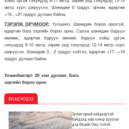
хойш эргэж секундэд 6-11 метр, зарим үед секундэд 13-15
метр хүрч ширүүснэ. Шөнөдөө 0 градус орчим, өдөртөө
+19...+21 градус дулаан байна.
ТЭРЭЛЖ ОРЧМООР:
Үүлшинэ. Шөнөдөө бороо орохгүй,
өдөртөө бага зэргийн бороо орно. Салхи шөнөдөө баруун
өмнөөс, өдөртөө баруун өмнөөс баруун хойш эргэж
секундэд 5-10 метр, зарим үед секундэд 12-14 метр хүрч
ширүүснэ. Шөнөдөө 0...-2 градус хүйтэн, өдөртөө +17...+19
градус дулаан байна.
Улаанбаатарт 20 хэм дулаан. Бага
зэргийн бороо орно
БУСАД МЭДЭЭ
Эрчим хүчний найдвартай
байдалд хувь нэмэр оруулах
дэд бүтцийг Оюу толгой