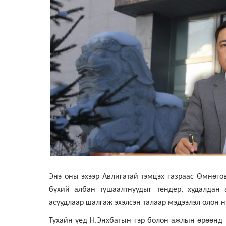
Энэ оны эхээр Авлигатай тэмцэх газраас Өмнөгов
бүхий албан тушаалтнуудыг тендер, худалдан
асуудлаар шалгаж эхэлсэн талаар мэдээлэл олон н
Тухайн үед Н.Энхбатын гэр болон ажлын өрөөнд н