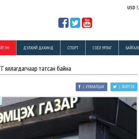
USD
3
ЙГЭМ
ДЭЛХИЙ ДАХИНД
СПОРТ
СОЁЛ УРЛАГ
БАЙГАЛ
ТГ яллагдагчаар татсан байна
| ХУВААЛЦАХ
| ЖИРГЭХ