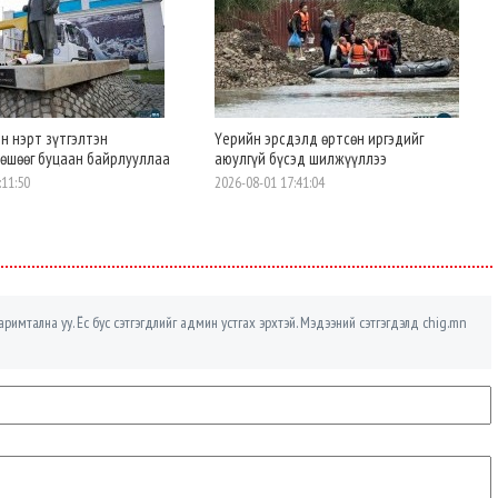
йн нэрт зүтгэлтэн
Үерийн эрсдэлд өртсөн иргэдийг
хөшөөг буцаан байрлууллаа
аюулгүй бүсэд шилжүүллээ
:11:50
2026-08-01 17:41:04
римтална уу. Ёс бус сэтгэгдлийг админ устгах эрхтэй. Мэдээний сэтгэгдэлд chig.mn