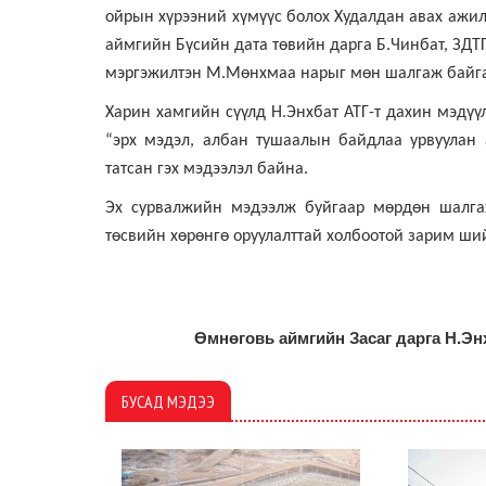
ойрын хүрээний хүмүүс болох Худалдан авах ажилл
аймгийн Бүсийн дата төвийн дарга Б.Чинбат, ЗДТ
мэргэжилтэн М.Мөнхмаа нарыг мөн шалгаж байгаа
Харин хамгийн сүүлд Н.Энхбат АТГ-т дахин мэдүүл
“эрх мэдэл, албан тушаалын байдлаа урвуулан а
татсан гэх мэдээлэл байна.
Эх сурвалжийн мэдээлж буйгаар мөрдөн шалгах
төсвийн хөрөнгө оруулалттай холбоотой зарим ш
Өмнөговь аймгийн Засаг дарга Н.Эн
БУСАД МЭДЭЭ