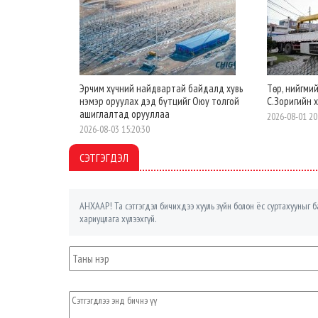
Эрчим хүчний найдвартай байдалд хувь
Төр, нийгми
нэмэр оруулах дэд бүтцийг Оюу толгой
С.Зоригийн 
ашиглалтад орууллаа
2026-08-01 20
2026-08-03 15:20:30
СЭТГЭГДЭЛ
АНХААР! Та сэтгэгдэл бичихдээ хууль зүйн болон ёс суртахууныг ба
хариуцлага хүлээхгүй.