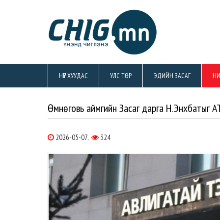
НҮҮР ХУУДАС
УЛС ТӨР
ЭДИЙН ЗАСАГ
НИ
Өмнөговь аймгийн Засаг дарга Н.Энхбатыг А
2026-05-07,
324