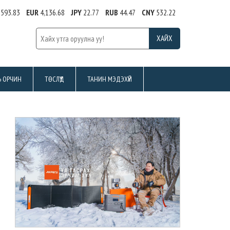
,593.83
EUR
4,136.68
JPY
22.77
RUB
44.47
CNY
532.22
Ь ОРЧИН
ТӨСЛҮҮД
ТАНИН МЭДЭХҮЙ