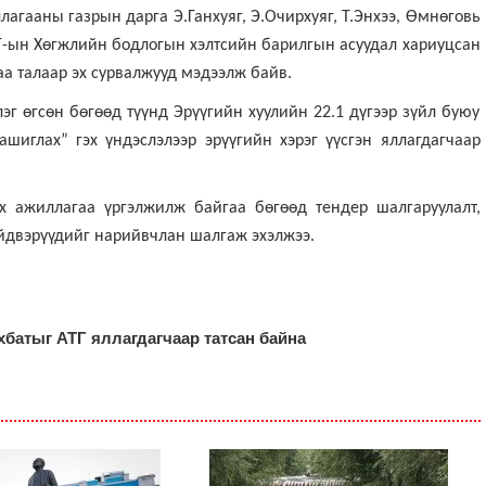
агааны газрын дарга Э.Ганхуяг, Э.Очирхуяг, Т.Энхээ, Өмнөговь
Г-ын Хөгжлийн бодлогын хэлтсийн барилгын асуудал хариуцсан
 талаар эх сурвалжууд мэдээлж байв.
эг өгсөн бөгөөд түүнд Эрүүгийн хуулийн 22.1 дүгээр зүйл буюу
шиглах” гэх үндэслэлээр эрүүгийн хэрэг үүсгэн яллагдагчаар
 ажиллагаа үргэлжилж байгаа бөгөөд тендер шалгаруулалт,
ийдвэрүүдийг нарийвчлан шалгаж эхэлжээ.
хбатыг АТГ яллагдагчаар татсан байна