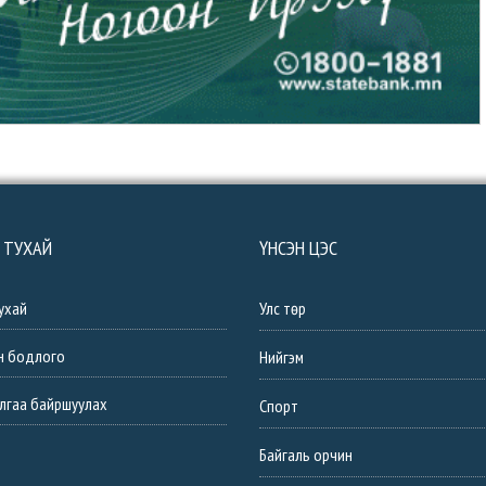
 ТУХАЙ
ҮНСЭН ЦЭС
ухай
Улс төр
н бодлого
Нийгэм
лгаа байршуулах
Спорт
Байгаль орчин