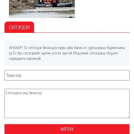
СЭТГЭГДЭЛ
АНХААР! Та сэтгэгдэл бичихдээ хууль зүйн болон ёс суртахууныг баримтална
уу. Ёс бус сэтгэгдлийг админ устгах эрхтэй. Мэдээний сэтгэгдэлд chig.mn
хариуцлага хүлээхгүй.