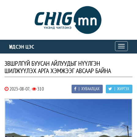
ҮНДСЭН ЦЭС
Toggle
navigati
ЗӨВШӨӨРӨЛГҮЙ БУУСАН АЙЛУУДЫГ НҮҮЛГЭН
ШИЛЖҮҮЛЭХ АРГА ХЭМЖЭЭГ АВСААР БАЙНА
2023-08-07,
310
| ХУВААЛЦАХ
| ЖИРГЭХ