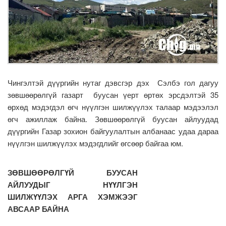
Чингэлтэй дүүргийн нутаг дэвсгэр дэх Сэлбэ гол дагуу
зөвшөөрөлгүй газарт буусан үерт өртөх эрсдэлтэй 35
өрхөд мэдэгдэл өгч нүүлгэн шилжүүлэх талаар мэдээлэл
өгч ажиллаж байна. Зөвшөөрөлгүй буусан айлуудад
дүүргийн Газар зохион байгуулалтын албанаас удаа дараа
нүүлгэн шилжүүлэх мэдэгдлийг өгсөөр байгаа юм.
ЗӨВШӨӨРӨЛГҮЙ БУУСАН
АЙЛУУДЫГ НҮҮЛГЭН
ШИЛЖҮҮЛЭХ АРГА ХЭМЖЭЭГ
АВСААР БАЙНА