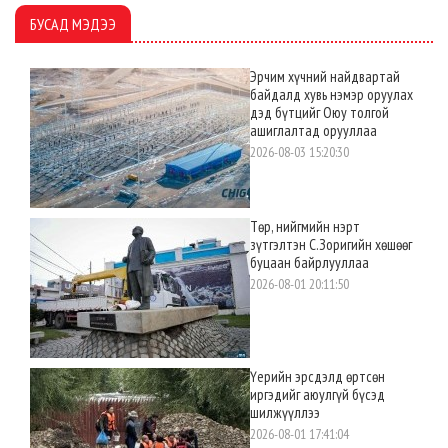
БУСАД МЭДЭЭ
Эрчим хүчний найдвартай
байдалд хувь нэмэр оруулах
дэд бүтцийг Оюу толгой
ашиглалтад орууллаа
2026-08-03 15:20:30
Төр, нийгмийн нэрт
зүтгэлтэн С.Зоригийн хөшөөг
буцаан байрлууллаа
2026-08-01 20:11:50
Үерийн эрсдэлд өртсөн
иргэдийг аюулгүй бүсэд
шилжүүллээ
2026-08-01 17:41:04