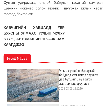
Сумын удирдлага, онцгой байдлын тасагтай хамтран
Ерөнхий инженер болон техник, шуурхай ажлын хэсэг
гаргаад байгаа аж.
ХАВЧИГИЙН ХАВЦАЛД ҮЕР
БУУСНЫ УЛМААС УУЛЫН ЧУЛУУ
БУУЖ, АВТОМАШИН УРСАЖ ЗАМ
ХААГДЖЭЭ
БУСАД МЭДЭЭ
Эрчим хүчний найдвартай
байдалд хувь нэмэр оруулах
дэд бүтцийг Оюу толгой
ашиглалтад орууллаа
2026-08-03 15:20:30