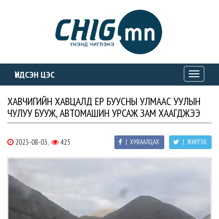
ҮНДСЭН ЦЭС
Toggle
navigati
ХАВЧИГИЙН ХАВЦАЛД ҮЕР БУУСНЫ УЛМААС УУЛЫН
ЧУЛУУ БУУЖ, АВТОМАШИН УРСАЖ ЗАМ ХААГДЖЭЭ
2023-08-03,
425
| ХУВААЛЦАХ
| ЖИРГЭХ