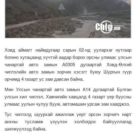
Ховд аймагт наймдугаар сарын 02-нд уулархаг нутгаар
богино хугацаанд хүчтэй аадар бороо орсны улмаас улсын
чанартай авто замын А0305 дугаартай Ховд-Өлгий
чиглэлийн авто замын зорчих хэсэгт буюу Шургын гүүр
орчимд 4 газарт ус зам давсан байна.
Мөн Улсын чанартай авто замын А14 дугаартай Булган
улсын хил чиглэл, Хавчигийн хавцалд 4 газарт үер буусны
улмаас уулын чулуу бууж, автомашин урсаж зам хаагджээ.
Тус чиглэлд шуурхай ажиллаж үерт орсон зорчигч нарт
анхны тусламж үзүүлэн холбогдох байгууллагад
шилжүүлээд байна.