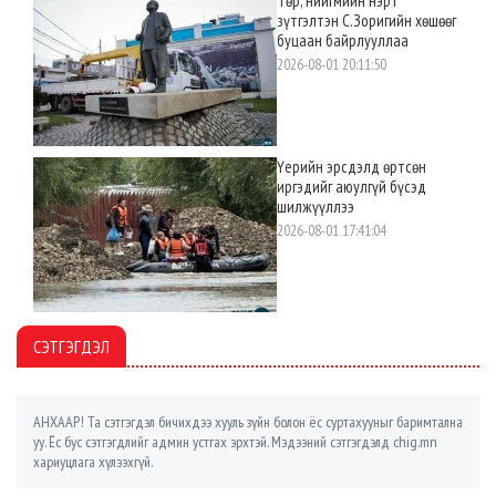
Төр, нийгмийн нэрт
зүтгэлтэн С.Зоригийн хөшөөг
буцаан байрлууллаа
2026-08-01 20:11:50
Үерийн эрсдэлд өртсөн
иргэдийг аюулгүй бүсэд
шилжүүллээ
2026-08-01 17:41:04
СЭТГЭГДЭЛ
АНХААР! Та сэтгэгдэл бичихдээ хууль зүйн болон ёс суртахууныг баримтална
уу. Ёс бус сэтгэгдлийг админ устгах эрхтэй. Мэдээний сэтгэгдэлд chig.mn
хариуцлага хүлээхгүй.