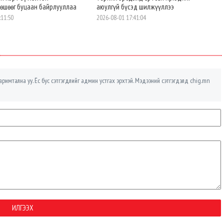
хөшөөг буцаан байрлууллаа
аюулгүй бүсэд шилжүүллээ
:11:50
2026-08-01 17:41:04
римтална уу. Ёс бус сэтгэгдлийг админ устгах эрхтэй. Мэдээний сэтгэгдэлд chig.mn