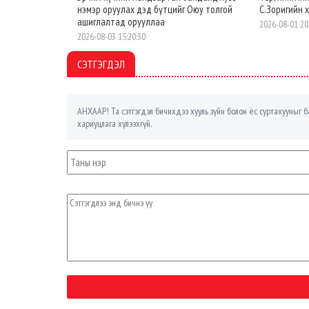
нэмэр оруулах дэд бүтцийг Оюу толгой
С.Зоригийн 
ашиглалтад орууллаа
2026-08-01 20
2026-08-03 15:20:30
СЭТГЭГДЭЛ
АНХААР! Та сэтгэгдэл бичихдээ хууль зүйн болон ёс суртахууныг ба
хариуцлага хүлээхгүй.