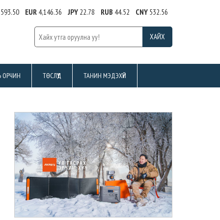
,593.50
EUR
4,146.36
JPY
22.78
RUB
44.52
CNY
532.56
Ь ОРЧИН
ТӨСЛҮҮД
ТАНИН МЭДЭХҮЙ