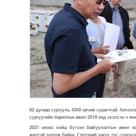
62 дугаар сургууль 4300 орчим сурагчтай. Хичээл
сургуулийн барилгын ажил 2018 онд эхэлсэн ч өн
2021 оноос хойш бүтээн байгуулалтын ажил зо
жилтэй золгож байна. Гэрээний дагуу тус сургуу