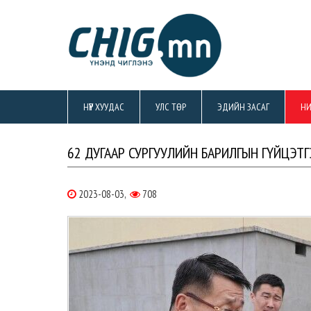
НҮҮР ХУУДАС
УЛС ТӨР
ЭДИЙН ЗАСАГ
НИ
62 ДУГААР СУРГУУЛИЙН БАРИЛГЫН ГҮЙЦЭТ
2023-08-03,
708