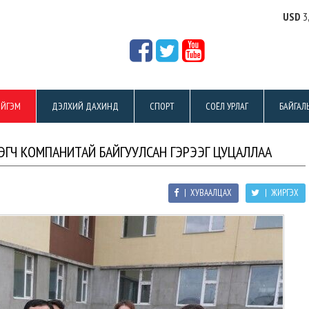
USD
3
ЙГЭМ
ДЭЛХИЙ ДАХИНД
СПОРТ
СОЁЛ УРЛАГ
БАЙГАЛ
ГЭГЧ КОМПАНИТАЙ БАЙГУУЛСАН ГЭРЭЭГ ЦУЦАЛЛАА
| ХУВААЛЦАХ
| ЖИРГЭХ