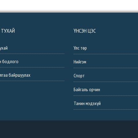
 ТУХАЙ
ҮНСЭН ЦЭС
ухай
Улс төр
н бодлого
Нийгэм
лгаа байршуулах
Спорт
Байгаль орчин
Танин мэдэхүй