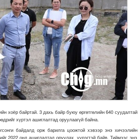
ийн хоёр байртай. 3 дахь байр буюу өргөтгөлийн 640 суудалтай
өөдрийг хүртэл ашиглалтад оруулаагүй байна.
гсонги байдалд орж барилга цоожтой хэвээр энэ хичээлийн
лийг 2022 онд ашиглалтад оруулах үүрэгтэй байв. Тиймээс энэ