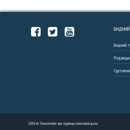
БИДНИЙ
Бидний т
Редакцы
Сурталчи
2026 © Зохиогчийн эрх хуулиар хамгаалагдсан.