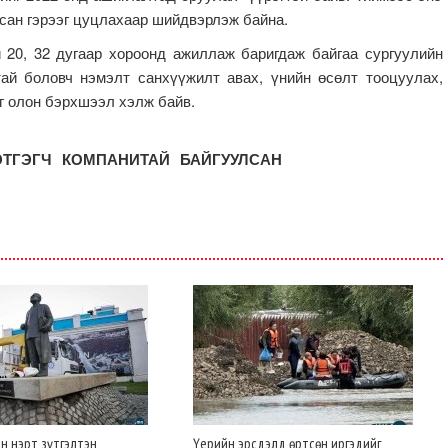
лсан гэрээг цуцлахаар шийдвэрлэж байна.
 20, 32 дугаар хороонд ажиллаж баригдаж байгаа сургуулийн
тай боловч нэмэлт санхүүжилт авах, үнийн өсөлт тооцуулах,
эг олон бэрхшээл хэлж байв.
ЭТГЭГЧ КОМПАНИТАЙ БАЙГУУЛСАН
йн нэрт зүтгэлтэн
Үерийн эрсдэлд өртсөн иргэдийг