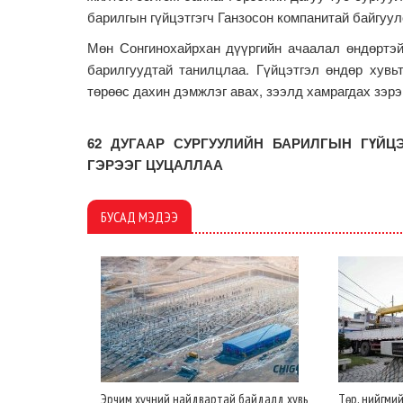
барилгын гүйцэтгэгч Ганзосон компанитай байгуу
Мөн Сонгинохайрхан дүүргийн ачаалал өндөртэй
барилгуудтай танилцлаа. Гүйцэтгэл өндөр хувь
төрөөс дахин дэмжлэг авах, зээлд хамрагдах зэр
62 ДУГААР СУРГУУЛИЙН БАРИЛГЫН ГҮЙЦ
ГЭРЭЭГ ЦУЦАЛЛАА
БУСАД МЭДЭЭ
Эрчим хүчний найдвартай байдалд хувь
Төр, нийгми