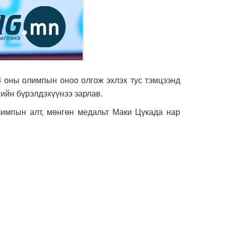
8 оны олимпын оноо олгож эхлэх тус тэмцээнд
гийн бүрэлдэхүүнээ зарлав.
олимпын алт, мөнгөн медальт Маки Цүкада нар