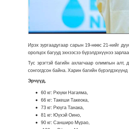
Ирэх зургаадугаар сарын 19-нөөс 21-нийг ду
оролцох багууд эхнээсээ бүрэлдэхүүнээ зарла
Тус эрэгтэй багийн ахлагчаар олимпын алт, 
сонгогдсон байна. Харин багийн бүрэлдэхүүнд
Эрчүүд,
60 кг: Рюүки Нагаяма,
66 кг: Такеши Такеока,
73 кг: Рюүга Танака,
81 кг: Юүхэй Оино,
90 кг: Санширо Мүрао,