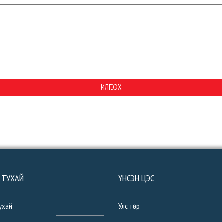
 ТУХАЙ
ҮНСЭН ЦЭС
ухай
Улс төр