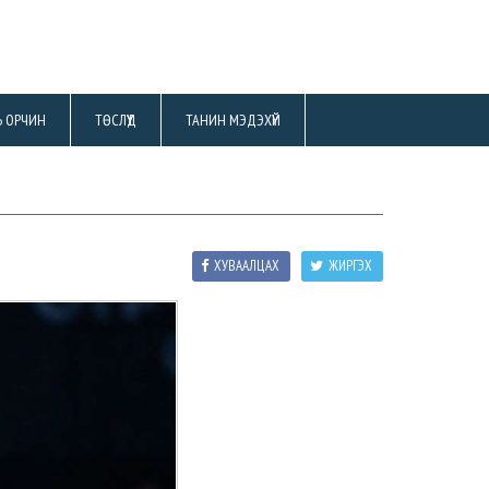
Ь ОРЧИН
ТӨСЛҮҮД
ТАНИН МЭДЭХҮЙ
ХУВААЛЦАХ
ЖИРГЭХ