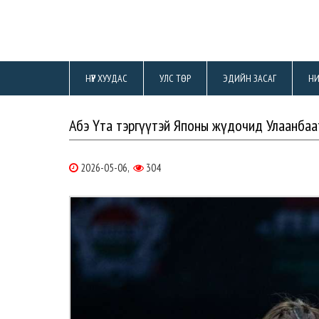
НҮҮР ХУУДАС
УЛС ТӨР
ЭДИЙН ЗАСАГ
НИ
Абэ Үта тэргүүтэй Японы жүдочид Улаанбаа
2026-05-06,
304