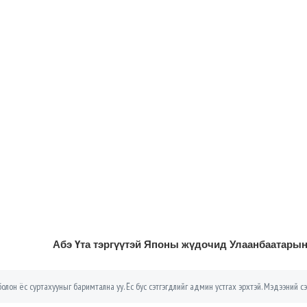
Абэ Үта тэргүүтэй Японы жүдочид Улаанбаатары
олон ёс суртахууныг баримтална уу. Ёс бус сэтгэгдлийг админ устгах эрхтэй. Мэдээний сэ