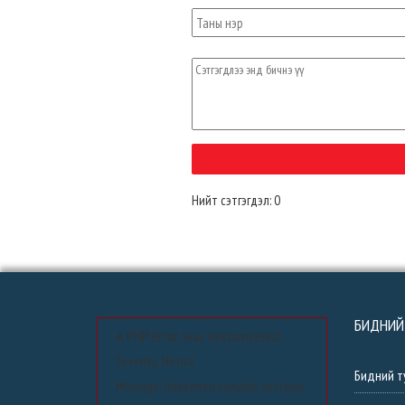
Нийт сэтгэгдэл: 0
БИДНИЙ
A PHP Error was encountered
Severity: Notice
Бидний т
Message: Undefined variable: settings