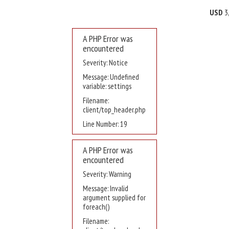
USD
3
A PHP Error was
encountered
Severity: Notice
Message: Undefined
variable: settings
Filename:
client/top_header.php
Line Number: 19
A PHP Error was
encountered
Severity: Warning
Message: Invalid
argument supplied for
foreach()
Filename: