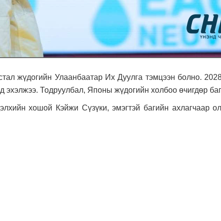
устал жүдогийн Улаанбаатар Их Дуулга тэмцээн болно. 202
ад эхэлжээ. Тодруулбал, Японы жүдогийн холбоо өчигдөр ба
дэлхийн хошой Кэйжи Сүзүки, эмэгтэй багийн ахлагчаар 