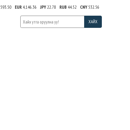
,593.50
EUR
4,146.36
JPY
22.78
RUB
44.52
CNY
532.56