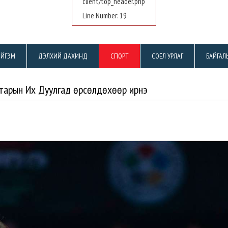
client/top_header.php
Line Number: 19
ЙГЭМ
ДЭЛХИЙ ДАХИНД
СПОРТ
СОЁЛ УРЛАГ
БАЙГАЛ
тарын Их Дуулгад өрсөлдөхөөр ирнэ