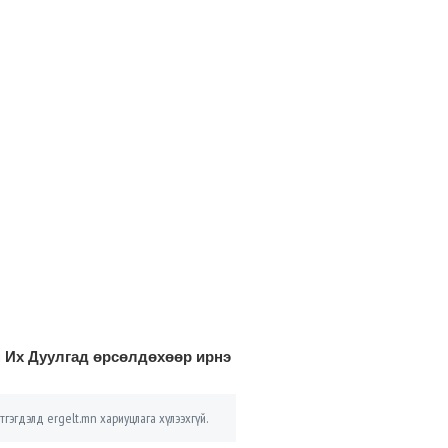
н Их Дуулгад өрсөлдөхөөр ирнэ
тгэгдэлд ergelt.mn хариуцлага хүлээхгүй.