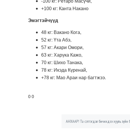
-100 кг: Рётаро Масүчи,
+100 кг: Канта Накано
Эмэгтэйчүүд
48 кг: Вакано Кога,
52 кг: Үта Абэ,
57 кг: Акари Омори,
63 кг: Харүка Кажо,
70 кг: Шихо Танака,
78 кг: Икэда Күренай,
+78 кг: Мао Араи нар багтжээ.
0 0
АНХААР! Та сэтгэгдэл бичихдээ хууль зүйн б