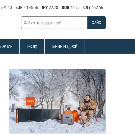
,593.50
EUR
4,146.36
JPY
22.78
RUB
44.52
CNY
532.56
Ь ОРЧИН
ТӨСЛҮҮД
ТАНИН МЭДЭХҮЙ