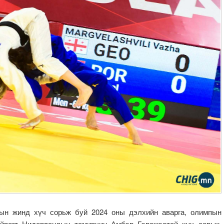
г-ын жинд хүч сорьж буй 2024 оны дэлхийн аварга, олимпын
ойрогт Нидерландын тамирчин Амбэр Гэрсжэстай хүч сорьж,