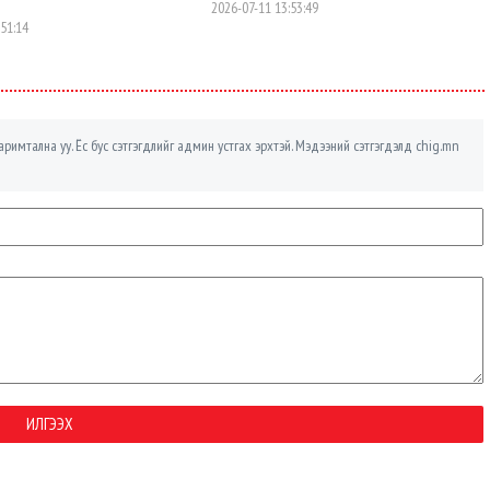
2026-07-11 13:53:49
:51:14
римтална уу. Ёс бус сэтгэгдлийг админ устгах эрхтэй. Мэдээний сэтгэгдэлд chig.mn