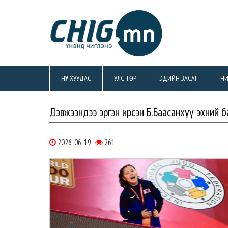
НҮҮР ХУУДАС
УЛС ТӨР
ЭДИЙН ЗАСАГ
НИ
Дэвжээндээ эргэн ирсэн Б.Баасанхүү эхний 
2026-06-19,
261