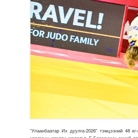
“Улаанбаатар Их дуулга-2026” тэмцээний 48 к
наадмын мөнгөн медальт Б.Баасанхүү эхний т