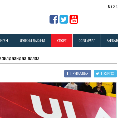
USD
3
ЙГЭМ
ДЭЛХИЙ ДАХИНД
СПОРТ
СОЁЛ УРЛАГ
БАЙГАЛ
барилдаандаа яллаа
| ХУВААЛЦАХ
| ЖИРГЭХ