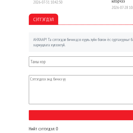
илэрчээ
2026-07-31 10:42:50
2026-07-28 10
СЭТГЭГДЭЛ
АНХААР! Та сэтгэгдэл бичихдээ хууль зүйн болон ёс суртахууныг ба
хариуцлага хүлээхгүй.
Нийт сэтгэгдэл: 0