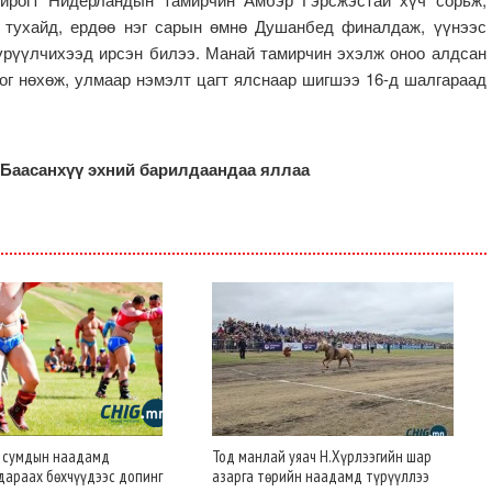
н тухайд, ердөө нэг сарын өмнө Душанбед финалдаж, үүнээс
үрүүлчихээд ирсэн билээ. Манай тамирчин эхэлж оноо алдсан
оог нөхөж, улмаар нэмэлт цагт ялснаар шигшээ 16-д шалгараад
.Баасанхүү эхний барилдаандаа яллаа
н сумдын наадамд
Тод манлай уяач Н.Хүрлээгийн шар
дараах бөхчүүдээс допинг
азарга төрийн наадамд түрүүллээ