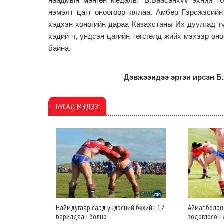
нэмэлт цагт оноогоор яллаа. Амбер Гэрсжэсий
хэдхэн хоногийн дараа Казахстаны Их дуулгад т
хэдий ч, үндсэн цагийн төгсгөлд жийх мэхээр он
байна.
Дэвжээндээ эргэн ирсэн Б
БУСАД МЭДЭЭ
Наймдугаар сард үндэсний бөхийн 12
Аймаг боло
барилдаан болно
зодоглосон 