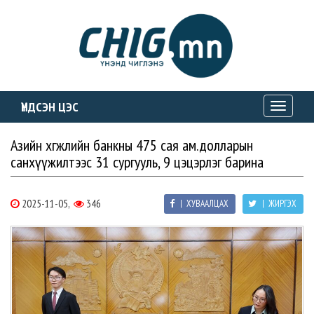
ҮНДСЭН ЦЭС
Toggle
navigati
Азийн хөгжлийн банкны 475 сая ам.долларын
санхүүжилтээс 31 сургууль, 9 цэцэрлэг барина
2025-11-05,
346
| ХУВААЛЦАХ
| ЖИРГЭХ