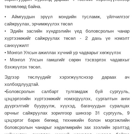
төлөвлөөд байна.
• Аймгуудын эрүүл мэндийн тусламж, үйлчилгээг
сайжруулах, эрчимжүүлэх төсөл
• Эдийн засгийн хүндрэлийн үед боловсролын чанар
хүртээмжийг сайжруулах төсөл - 2 дахь үе нэмэлт
санхүүжилт
• Монгол Улсын ажиллах хүчний ур чадварыг хөгжүүлэх
• Монгол Улсын гамшгийг сөрөн тэсвэрлэх чадавхыг
бэхжүүлэх төсөл.
Эдгээр төслүүдийг хэрэгжүүлснээр дараах ач
холбогдлуудтай.
•Боловсролын салбарт тулгамдаж буй сургууль,
цэцэрлэгийн хүртээмжийг нэмэгдүүлэх, сургалтын анги
дүүргэлтийг бууруулж, хүүхэд, багачуудын суралцах
орчныг сайжруулах зорилгоор шинээр 31 сургууль, 9
цэцэрлэг барих бөгөөд техникийн болон мэргэжлийн
боловсролын чанарыг хөдөлмөрийн зах зээлийн эрэлтэд