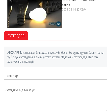
хаяна
2026-06-19 12:53:24
СЭТГЭГДЭЛ
АНХААР! Та сэтгэгдэл бичихдээ хууль зүйн болон ёс суртахууныг баримтална
уу. Ёс бус сэтгэгдлийг админ устгах эрхтэй. Мэдээний сэтгэгдэлд chig.mn
хариуцлага хүлээхгүй.