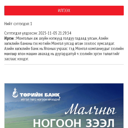
Нийт сэтгэгдэл: 1
Сэтггэгдэл үлдээсэн: 2025-11-05 21:29:34
Иргэн :
Монголын аж ахуйн нэгжүүд голдуу гадаад улсын, Азийн
хөгжлийн банкны гэх мэтийн Монгол улсад өгсөн зээлээс хумсалдаг.
Азийн хөгжлийн банк нь Японых учраас тэд Монгол компаниудыг зээлийн
мөнгөөр япон машин авахад нь дуугардаггүй ч зээлийн эргэн төлөлтийг
засгаас нэхдэг.