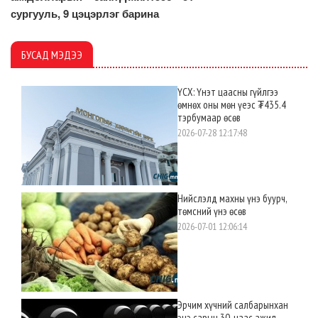
сургууль, 9 цэцэрлэг барина
БУСАД МЭДЭЭ
ҮСХ: Үнэт цаасны гүйлгээ
өмнөх оны мөн үеэс ₮435.4
тэрбумаар өсөв
2026-07-28 12:17:48
Нийслэлд махны үнэ буурч,
төмсний үнэ өсөв
2026-07-01 12:06:14
Эрчим хүчний салбарынхан
энэ сарын 30-наас ажил