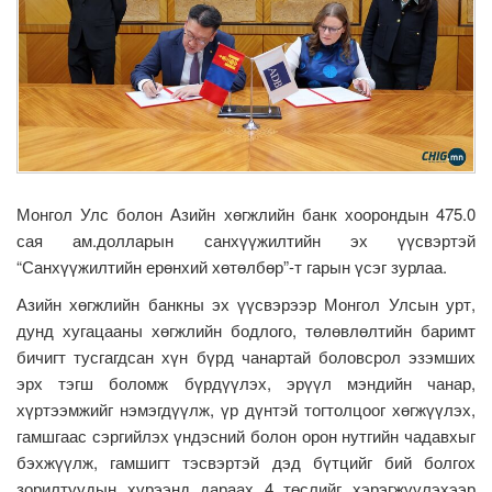
Монгол Улс болон Азийн хөгжлийн банк хоорондын 475.0
сая ам.долларын санхүүжилтийн эх үүсвэртэй
“Санхүүжилтийн ерөнхий хөтөлбөр”-т гарын үсэг зурлаа.
Азийн хөгжлийн банкны эх үүсвэрээр Монгол Улсын урт,
дунд хугацааны хөгжлийн бодлого, төлөвлөлтийн баримт
бичигт тусгагдсан хүн бүрд чанартай боловсрол эзэмших
эрх тэгш боломж бүрдүүлэх, эрүүл мэндийн чанар,
хүртээмжийг нэмэгдүүлж, үр дүнтэй тогтолцоог хөгжүүлэх,
гамшгаас сэргийлэх үндэсний болон орон нутгийн чадавхыг
бэхжүүлж, гамшигт тэсвэртэй дэд бүтцийг бий болгох
зорилтуудын хүрээнд дараах 4 төслийг хэрэгжүүлэхээр