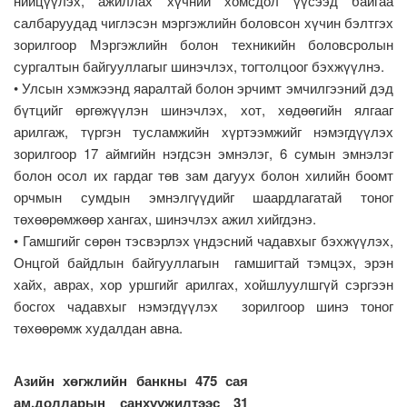
нийцүүлэх, ажиллах хүчний хомсдол үүсээд байгаа
салбаруудад чиглэсэн мэргэжлийн боловсон хүчин бэлтгэх
зорилгоор Мэргэжлийн болон техникийн боловсролын
сургалтын байгууллагыг шинэчлэх, тогтолцоог бэхжүүлнэ.
• Улсын хэмжээнд яаралтай болон эрчимт эмчилгээний дэд
бүтцийг өргөжүүлэн шинэчлэх, хот, хөдөөгийн ялгааг
арилгаж, түргэн тусламжийн хүртээмжийг нэмэгдүүлэх
зорилгоор 17 аймгийн нэгдсэн эмнэлэг, 6 сумын эмнэлэг
болон осол их гардаг төв зам дагуух болон хилийн боомт
орчмын сумдын эмнэлгүүдийг шаардлагатай тоног
төхөөрөмжөөр хангах, шинэчлэх ажил хийгдэнэ.
• Гамшгийг сөрөн тэсвэрлэх үндэсний чадавхыг бэхжүүлэх,
Онцгой байдлын байгууллагын гамшигтай тэмцэх, эрэн
хайх, аврах, хор уршгийг арилгах, хойшлуулшгүй сэргээн
босгох чадавхыг нэмэгдүүлэх зорилгоор шинэ тоног
төхөөрөмж худалдан авна.
Азийн хөгжлийн банкны 475 сая
ам.долларын санхүүжилтээс 31