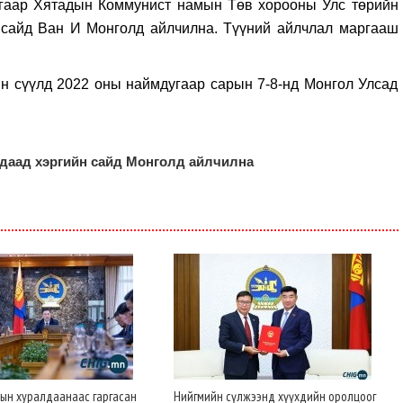
лгаар Хятадын Коммунист намын Төв хорооны Улс төрийн
 сайд Ван И Монголд айлчилна. Түүний айлчлал маргааш
н сүүлд 2022 оны наймдугаар сарын 7-8-нд Монгол Улсад
даад хэргийн сайд Монголд айлчилна
рын хуралдаанаас гаргасан
Нийгмийн сүлжээнд хүүхдийн оролцоог