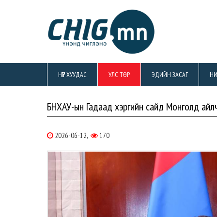
НҮҮР ХУУДАС
УЛС ТӨР
ЭДИЙН ЗАСАГ
НИ
БНХАУ-ын Гадаад хэргийн сайд Монголд айл
2026-06-12,
170