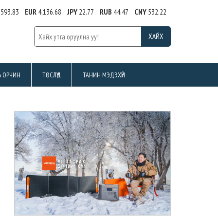
,593.83
EUR
4,136.68
JPY
22.77
RUB
44.47
CNY
532.22
Ь ОРЧИН
ТӨСЛҮҮД
ТАНИН МЭДЭХҮЙ