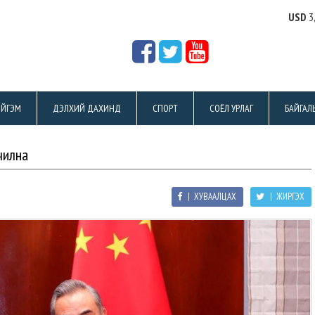
USD
3
ЙГЭМ
ДЭЛХИЙ ДАХИНД
СПОРТ
СОЁЛ УРЛАГ
БАЙГАЛ
чилна
| ХУВААЛЦАХ
| ЖИРГЭХ