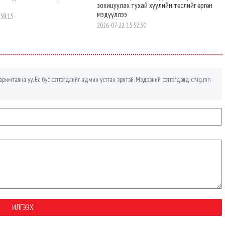
зохицуулах тухай хуулийн төслийг өргөн
мэдүүллээ
:58:15
2026-07-22 15:52:30
римтална уу. Ёс бус сэтгэгдлийг админ устгах эрхтэй. Мэдээний сэтгэгдэлд chig.mn