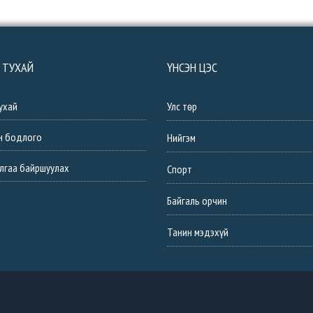
 ТУХАЙ
ҮНСЭН ЦЭС
ухай
Улс төр
н бодлого
Нийгэм
лгаа байршуулах
Спорт
Байгаль орчин
Танин мэдэхүй