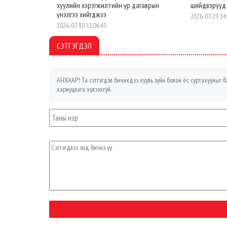
хуулийн хэрэгжилтийн үр дагаврын
шийдвэрүүд
үнэлгээ хийгджээ
2026-07-29 14
2026-07-30 11:06:45
СЭТГЭГДЭЛ
АНХААР! Та сэтгэгдэл бичихдээ хууль зүйн болон ёс суртахууныг ба
хариуцлага хүлээхгүй.