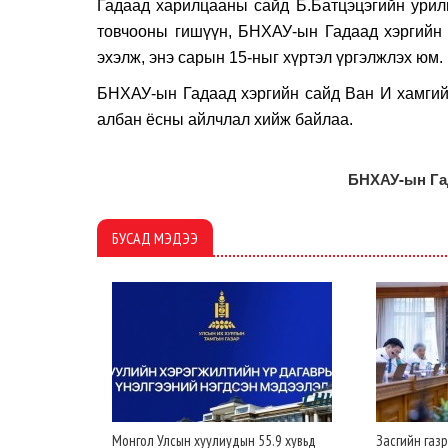
Гадаад харилцааны сайд Б.Батцэцэгийн ури
товчооны гишүүн, БНХАУ-ын Гадаад хэргийн
эхэлж, энэ сарын 15-ныг хүртэл үргэлжлэх юм.
БНХАУ-ын Гадаад хэргийн сайд Ван И хамгий
албан ёсны айлчлал хийж байлаа.
БНХАУ-ын Га
БУСАД МЭДЭЭ
Монгол Улсын хуулиудын 55.9 хувьд
Засгийн газ