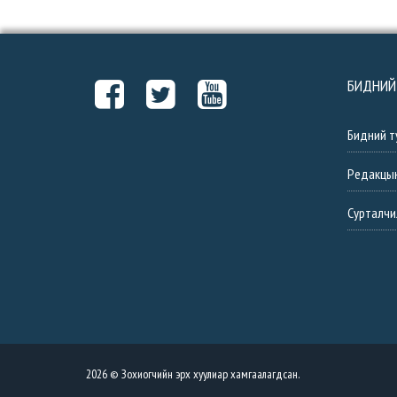
БИДНИЙ
Бидний т
Редакцы
Сурталчи
2026 © Зохиогчийн эрх хуулиар хамгаалагдсан.